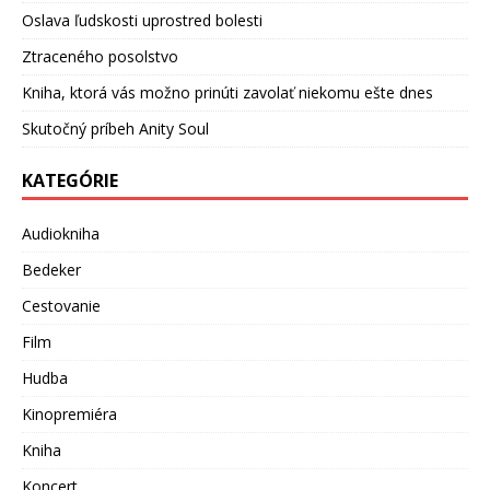
Oslava ľudskosti uprostred bolesti
Ztraceného posolstvo
Kniha, ktorá vás možno prinúti zavolať niekomu ešte dnes
Skutočný príbeh Anity Soul
KATEGÓRIE
Audiokniha
Bedeker
Cestovanie
Film
Hudba
Kinopremiéra
Kniha
Koncert