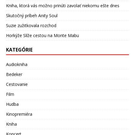
Kniha, ktorá vás možno prinúti zavolať niekomu ešte dnes
Skutočný príbeh Anity Soul
Suzie zužitkovala rozchod
Horkýže Slíže cestou na Monte Mabu
KATEGÓRIE
Audiokniha
Bedeker
Cestovanie
Film
Hudba
Kinopremiéra
Kniha
Koncert