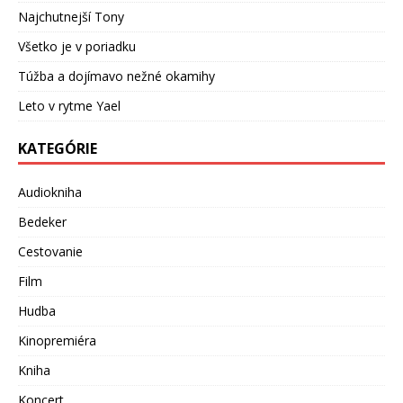
Najchutnejší Tony
Všetko je v poriadku
Túžba a dojímavo nežné okamihy
Leto v rytme Yael
KATEGÓRIE
Audiokniha
Bedeker
Cestovanie
Film
Hudba
Kinopremiéra
Kniha
Koncert