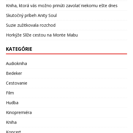
Kniha, ktorá vás možno prinúti zavolať niekomu ešte dnes
Skutočný príbeh Anity Soul
Suzie zužitkovala rozchod
Horkýže Slíže cestou na Monte Mabu
KATEGÓRIE
Audiokniha
Bedeker
Cestovanie
Film
Hudba
Kinopremiéra
Kniha
Koncert