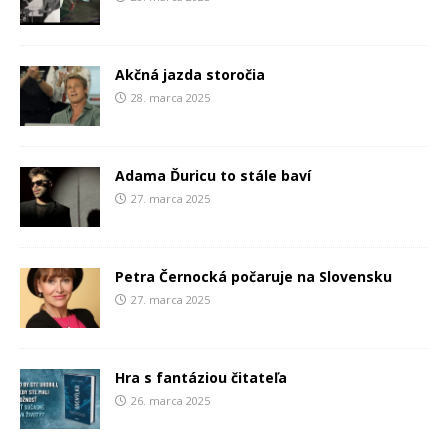
Akčná jazda storočia
28. marca 2025
Adama Ďuricu to stále baví
27. marca 2025
Petra Černocká počaruje na Slovensku
27. marca 2025
Hra s fantáziou čitateľa
26. marca 2025