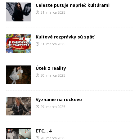
Celeste putuje naprieč kultúrami
31. marca 2025
Kultové rozprávky sú späť
31. marca 2025
Útek z reality
30. marca 2025
Vyznanie na rockovo
29. marca 2025
ETC… 4
28. marca 2025