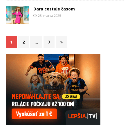
Dara cestuje časom
25. marca 2025
1
2
…
7
»