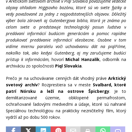
v Arktickom svetovom archíve v Piql Slovakia považujeme vedecké
objavy ohľadom Higgsovho bozónu, ktoré sú vo svete fyziky a
vedy považované za jedny z najpodstatnejších objavov. Dôležitý
výber bola zároveň aj Gutenbergova biblia, ktorá je známa po
celom svete a predstavuje technologický posun ľudstva v
predávaní informácií budúcim generáciám a pomoc rapídne
produkovať predávanie informácií všeobecne. Osobne v tom
vidíme miernu paralelu voči uchovávaniu dát na piqlFilme,
nakoľko tak, ako kedysi Gutenberg, aj my zaručujeme budúci
prístup k informáciám,
hovorí
Michal Hanzalík
, odborník na
archiváciu zo spoločnosti
Piql Slovakia
.
Prečo je na uchovávanie cenných dát vhodný práve
Arktický
svetový archív
? Rozprestiera sa v meste
Svalbard, ktoré
patrí Nórsku a leží na ostrove Špicbergy
. Je to
demilitarizované územie, obklopené permafrostom,
ochraňované ľadovými medveďmi a údaje, ktoré sú nahrané
špeciálnou technológiou na prakticky nezničiteľný film, ktorý
vydrží až po dobu 500 rokov.