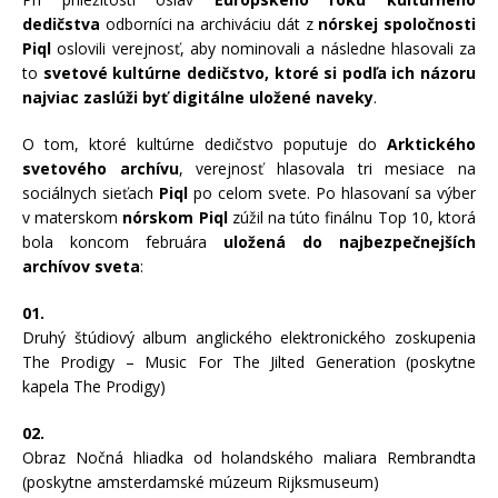
dedičstva
odborníci na archiváciu dát z
nórskej spoločnosti
Piql
oslovili verejnosť, aby nominovali a následne hlasovali za
to
svetové kultúrne dedičstvo, ktoré si podľa ich názoru
najviac zaslúži byť digitálne uložené naveky
.
O tom, ktoré kultúrne dedičstvo poputuje do
Arktického
svetového archívu
, verejnosť hlasovala tri mesiace na
sociálnych sieťach
Piql
po celom svete. Po hlasovaní sa výber
v materskom
nórskom Piql
zúžil na túto finálnu Top 10, ktorá
bola koncom februára
uložená do najbezpečnejších
archívov sveta
:
01.
Druhý štúdiový album anglického elektronického zoskupenia
The Prodigy – Music For The Jilted Generation (poskytne
kapela The Prodigy)
02.
Obraz Nočná hliadka od holandského maliara Rembrandta
(poskytne amsterdamské múzeum Rijksmuseum)