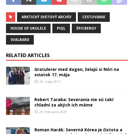
ARKTICKÝ SVETOVÝ ARCHÍV
CESTOVANIE
HOUSE OF UKULELE
PIQL
ŠPICBERGY
SVALBARD
RELATED ARTICLES
Gratulerer med dagen, želajú si Nóri na
sviatok 17. mája
18. mája 2017
Robert Taraba: Severania nie sú takí
chladní za akých ich máme
25. februára 2020
Roman Harák: Severná Kórea je čistota a