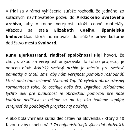
V
Piql
sa v rámci vyhlásenia súťaže rozhodli, že jedného zo
súťažných navrhovateľov pozvú do
Arktického svetového
archívu
, aby v mene verejnosti uložil cenné materiály.
Víťazkou sa stala
Elizabeth Coelho, španielska
knihovníčka
, ktorá nominovala do súťaže práve kultúrne
dedičstvo mesta
Svalbard
.
Rune Bjerkestrand, riaditeľ spoločnosti Piql
hovorí, že
chuť, s akou sa verejnosť angažovala do tohto projektu, je
neoceniteľná:
Arktický svetový archív je miesto pre svetové
pamiatky a chceli sme, aby nám verejnosť pomohla rozhodnúť,
ktoré diela tam uchovať. Vybraná Top 10 vytvára obraz úžasnej
rozmanitosti toho, čo oceňuje naša éra. Digitálne uskladnenie
týchto diel pre budúcnosť je obrovskou pomocou pre naše
kultúrne dedičstvo a tešíme sa na to, ako budeme zapájať
verejnosť do podobných projektov aj naďalej.
A ako bola vnímaná súťaž dedičstiev na Slovensku? Ktorý z 10
favoritov by uspel u nás?
Za najpodstatnejší výber dát uložených