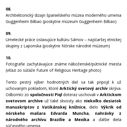
08.
Architektonický dizajn španielskeho múzea moderného umenia
Guggenheim Bilbao (poskytne múzeum Guggenheim Bilbao)
09.
Umelecké práce oslavujúce kultúru Sámov – najstaršej etnickej
skupiny z Laponska (poskytne Nórske národné múzeum)
10.
Fotografie zachytávajúce známe náboženské/pútnické miesta
(víťazi zo súťaže Future of Religious Heritage photo)
Tento pestrý výber hodnotných diel sa tak pripojil k už
uchovaným pokladom, ktoré
Arktický svetový archív
skrýva.
Odborníci zo
spoločnosti Piql
doteraz uschovali v
Arktickom
svetovom archíve
už také skvosty ako
niekoľko desiatok
manuskriptov z Vatikánskej knižnice
, dielo
Výkrik od
nórskeho maliara Edvarda Muncha
,
nahrávky z
národného archívu Brazílie a Mexika
a ďalšie diela
súčasného umenia.