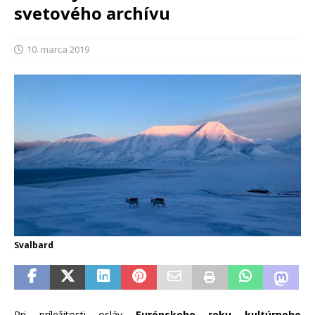
svetového archívu
10. marca 2019
Svalbard
Pri príležitosti osláv
Európskeho roku kultúrneho