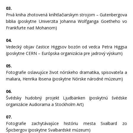
03.
Prvá kniha zhotovená kníhtlačiarskym strojom – Gutenbergova
biblia (poskytne Univerzita Johanna Wolfganga Goetheho vo
Frankfurte nad Mohanom)
04.
Vedecký objav častice Higgsov bozón od vedca Petra Higgsa
(poskytne CERN – Európska organizácia pre jadrový výskum)
05.
Fotografie oslavujúce život nórskeho dramatika, spisovateľa a
maliara, Henrika Ibsena (poskytne Nórske národné múzeum)
06.
Švédsky hudobný projekt Ljudbänken (poskytnú švédske
organizácie Audiorama a Stockholm Art)
07.
Fotografie zachytávajúce históriu mesta Svalbard zo
Špicbergov (poskytne Svalbardské múzeum)