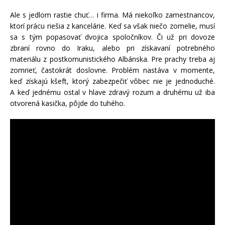
Ale s jedlom rastie chuť… i firma. Má niekoľko zamestnancov,
ktorí prácu riešia z kancelárie. Keď sa však niečo zomelie, musí
sa s tým popasovať dvojica spoločníkov. Či už pri dovoze
zbraní rovno do Iraku, alebo pri získavaní potrebného
materiálu z postkomunistického Albánska. Pre prachy treba aj
zomrieť, častokrát doslovne. Problém nastáva v momente,
keď získajú kšeft, ktorý zabezpečiť vôbec nie je jednoduché.
A keď jednému ostal v hlave zdravý rozum a druhému už iba
otvorená kasička, pôjde do tuhého.