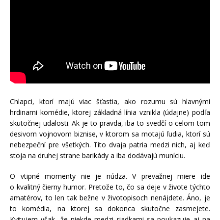
Chlapci, ktorí majú viac šťastia, ako rozumu sú hlavnými
hrdinami komédie, ktorej základná línia vznikla (údajne) podľa
skutočnej udalosti. Ak je to pravda, iba to svedčí o celom tom
desivom vojnovom biznise, v ktorom sa motajú ľudia, ktorí sú
nebezpeční pre všetkých. Títo dvaja patria medzi nich, aj keď
stoja na druhej strane barikády a iba dodávajú muníciu.
O vtipné momenty nie je núdza. V prevažnej miere ide
o kvalitný čierny humor. Pretože to, čo sa deje v živote týchto
amatérov, to len tak bežne v životopisoch nenájdete. Áno, je
to komédia, na ktorej sa dokonca skutočne zasmejete.
Kvitujem však, že niekde medzi riadkami sa poukazuje aj na