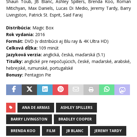
Shaun Toub, JB Blanc, Ashley Spillers, Brenda Koo, Roman
Mitichyan, Max Daniels, Lucas Di Medio, Jeremy Tardy, Barry
Livingston, Patrick St. Esprit, Said Faraj
Distribúcia:
Magic Box
Rok vydania:
2016
Formát:
DVD (v distribúcii aj Blu ray & 4K Ultra HD)
Celková dĺžka:
109 minút
Jazyková verzia:
anglická, česká, maďarská (5.1)
Titulky:
anglické pre nepočujúcich, české, maďarské, arabské,
hebrejské, rumunské, portugalské
Bonusy:
Pentagon Pie
ANA DE ARMAS
ASHLEY SPILLERS
BARRY LIVINGSTON
BRADLEY COOPER
BRENDA KOO
FILM
JB BLANC
JEREMY TARDY