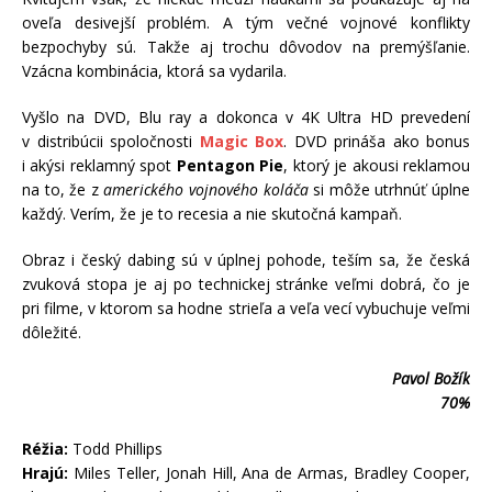
oveľa desivejší problém. A tým večné vojnové konflikty
bezpochyby sú. Takže aj trochu dôvodov na premýšľanie.
Vzácna kombinácia, ktorá sa vydarila.
Vyšlo na DVD, Blu ray a dokonca v 4K Ultra HD prevedení
v distribúcii spoločnosti
Magic Box
. DVD prináša ako bonus
i akýsi reklamný spot
Pentagon Pie
, ktorý je akousi reklamou
na to, že z
amerického vojnového koláča
si môže utrhnúť úplne
každý. Verím, že je to recesia a nie skutočná kampaň.
Obraz i český dabing sú v úplnej pohode, teším sa, že česká
zvuková stopa je aj po technickej stránke veľmi dobrá, čo je
pri filme, v ktorom sa hodne strieľa a veľa vecí vybuchuje veľmi
dôležité.
Pavol Božík
70%
Réžia:
Todd Phillips
Hrajú:
Miles Teller, Jonah Hill, Ana de Armas, Bradley Cooper,