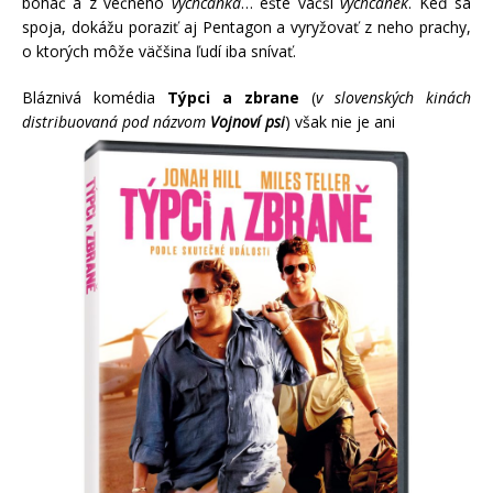
boháč a z večného
vychcánka
… ešte väčší
vychcánek
. Keď sa
spoja, dokážu poraziť aj Pentagon a vyryžovať z neho prachy,
o ktorých môže väčšina ľudí iba snívať.
Bláznivá komédia
Týpci a zbrane
(
v slovenských kinách
distribuovaná pod názvom
Vojnoví psi
) však nie je ani