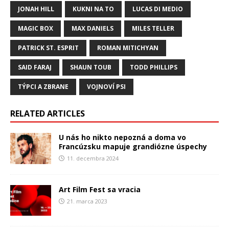
JONAH HILL
KUKNI NA TO
LUCAS DI MEDIO
MAGIC BOX
MAX DANIELS
MILES TELLER
PATRICK ST. ESPRIT
ROMAN MITICHYAN
SAID FARAJ
SHAUN TOUB
TODD PHILLIPS
TÝPCI A ZBRANE
VOJNOVÍ PSI
RELATED ARTICLES
U nás ho nikto nepozná a doma vo
Francúzsku mapuje grandiózne úspechy
11. decembra 2024
Art Film Fest sa vracia
21. marca 2023