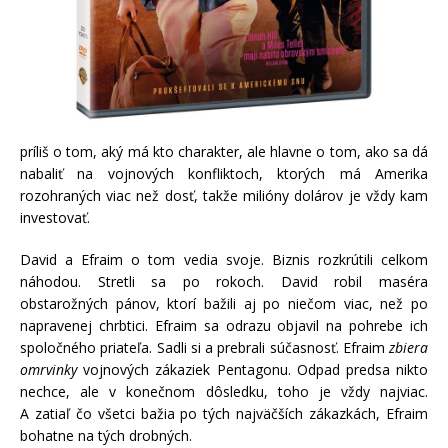
príliš o tom, aký má kto charakter, ale hlavne o tom, ako sa dá
nabaliť na vojnových konfliktoch, ktorých má Amerika
rozohraných viac než dosť, takže milióny dolárov je vždy kam
investovať.
David a Efraim o tom vedia svoje. Biznis rozkrútili celkom
náhodou. Stretli sa po rokoch. David robil maséra
obstarožných pánov, ktorí bažili aj po niečom viac, než po
napravenej chrbtici. Efraim sa odrazu objavil na pohrebe ich
spoločného priateľa. Sadli si a prebrali súčasnosť. Efraim
zbiera
omrvinky
vojnových zákaziek Pentagonu. Odpad predsa nikto
nechce, ale v konečnom dôsledku, toho je vždy najviac.
A zatiaľ čo všetci bažia po tých najväčších zákazkách, Efraim
bohatne na tých drobných.