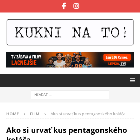
HOME
FILM
Ako si urvať kus pentagonského koláča
Ako si urvať kus pentagonského
koláča