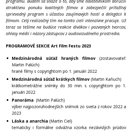
programu. Budem sa snažiť o to, aby sme návštevníkom doručili
atraktívnu ponuku kvalitných filmov a zabezpečili príťažlivý
sprievodný program s účasťou zaujímavých hostí a delegácii k
filmom. Celý realizačný tím na tomto cieli intenzívne pracuje. Už
teraz sa tešíme na budúce reakcie divákov i pozvaných tvorcov,
ohlasy médií i názory zástupcov z audiovizuálneho prostredia.
PROGRAMOVÉ SEKCIE Art Film Festu 2023
Medzinárodná súťaž hraných filmov
(zostavovateľ:
Martin Palúch)
hrané filmy s copyrightom po 1. januári 2022
Medzinárodná súťaž krátkych filmov
(Martin Kaňuch)
krátkometrážne snímky do 30 min. s copyrightom po 1.
januári 2022
Panoráma
(Martin Palúch)
výber najpozoruhodnejších snímok zo sveta z rokov 2022 a
2023
Láska a anarchia
(Martin Ciel)
tematicky i formálne odvážna vzorka nezávislých prúdov