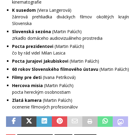
kinematografie
K susedom
(Viera Langerová)
žánrová prehliadka diváckych filmov okolitých krajín
Slovenska
Slovenská sezóna
(Martin Palúch)
zrkadlo domáceho audiovizuálneho prostredia
Pocta prezidentovi
(Martin Palúch)
čo by rád videl Milan Lasica
Pocta Jurajovi Jakubiskovi
(Martin Palúch)
60 rokov Slovenského filmového ústavu
(Martin Palúch)
Filmy pre deti
(Ivana Petríková)
Hercova misia
(Martin Palúch)
pocta hereckým osobnostiam
Zlatá kamera
(Martin Palúch)
ocenenie filmových profesionálov