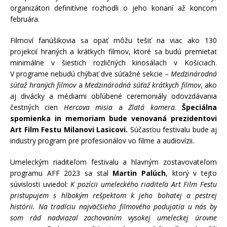
organizátori definitívne rozhodli o jeho konaní až koncom
februára.
Filmoví fanúšikovia sa opäť môžu tešiť na viac ako 130
projekcií hraných a krátkych filmov, ktoré sa budú premietať
minimálne v šiestich rozličných kinosálach v Košiciach.
V programe nebudú chýbať dve súťažné sekcie –
Medzinárodná
súťaž hraných filmov
a
Medzinárodná súťaž krátkych filmov
, ako
aj divácky a médiami obľúbené ceremoniály odovzdávania
čestných cien
Hercova misia
a
Zlatá kamera
.
Špeciálna
spomienka in memoriam bude venovaná prezidentovi
Art Film Festu Milanovi Lasicovi.
Súčasťou festivalu bude aj
industry program pre profesionálov vo filme a audiovízii.
Umeleckým riaditeľom festivalu a hlavným zostavovateľom
programu AFF 2023 sa stal
Martin Palúch
, ktorý v tejto
súvislosti uviedol:
K pozícii umeleckého riaditeľa Art Film Festu
pristupujem s hlbokým rešpektom k jeho bohatej a pestrej
histórii. Na tradíciu najväčšieho filmového podujatia u nás by
som rád nadviazal zachovaním vysokej umeleckej úrovne