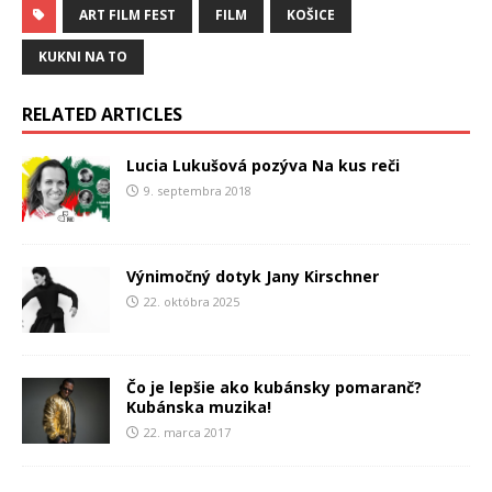
ART FILM FEST
FILM
KOŠICE
KUKNI NA TO
RELATED ARTICLES
Lucia Lukušová pozýva Na kus reči
9. septembra 2018
Výnimočný dotyk Jany Kirschner
22. októbra 2025
Čo je lepšie ako kubánsky pomaranč?
Kubánska muzika!
22. marca 2017