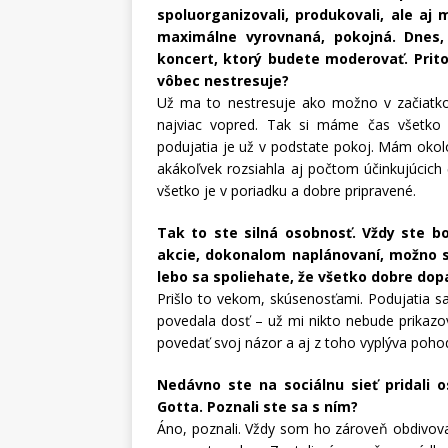
spoluorganizovali, produkovali, ale aj m
maximálne vyrovnaná, pokojná. Dnes,
koncert, ktorý budete moderovať. Prit
vôbec nestresuje?
Už ma to nestresuje ako možno v začiatko
najviac vopred. Tak si máme čas všetko p
podujatia je už v podstate pokoj. Mám okol
akákoľvek rozsiahla aj počtom účinkujúcich
všetko je v poriadku a dobre pripravené.
Tak to ste silná osobnosť. Vždy ste bo
akcie, dokonalom naplánovaní, možno 
lebo sa spoliehate, že všetko dobre do
Prišlo to vekom, skúsenosťami. Podujatia s
povedala dosť – už mi nikto nebude prikazov
povedať svoj názor a aj z toho vyplýva poho
Nedávno ste na sociálnu sieť pridali
Gotta. Poznali ste sa s ním?
Áno, poznali. Vždy som ho zároveň obdivova