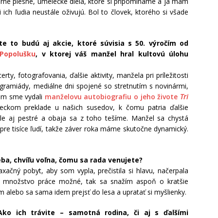
rné piesne, umelecké diela, ktoré si pripomíname a ja mám
 ich ľudia neustále oživujú. Bol to človek, ktorého si všade
e to budú aj akcie, ktoré súvisia s 50. výročím od
 Popolušku
, v ktorej váš manžel hral kultovú úlohu
y, fotografovania, ďalšie aktivity, manžela pri príležitosti
gramiády, mediálne dni spojené so stretnutím s novinármi,
nom sme vydali
manželovu autobiografiu o jeho živote
Tri
eckom preklade u našich susedov, k čomu patria ďalšie
ale aj pestré a obaja sa z toho tešíme. Manžel sa chystá
re tisíce ľudí, takže záver roka máme skutočne dynamický.
ba, chvíľu voľna, čomu sa rada venujete?
axačný pobyt, aby som vypla, prečistila si hlavu, načerpala
a množstvo práce možné, tak sa snažím aspoň o kratšie
 alebo sa sama idem prejsť do lesa a upratať si myšlienky.
o ich trávite – samotná rodina, či aj s ďalšími