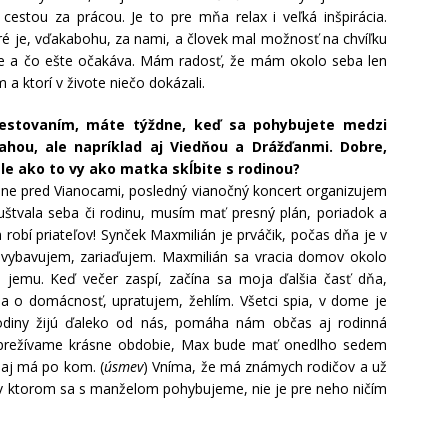
 cestou za prácou. Je to pre mňa relax i veľká inšpirácia.
 je, vďakabohu, za nami, a človek mal možnosť na chvíľku
hce a čo ešte očakáva. Mám radosť, že mám okolo seba len
m a ktorí v živote niečo dokázali.
cestovaním, máte týždne, keď sa pohybujete medzi
rahou, ale napríklad aj Viedňou a Drážďanmi. Dobre,
e ako to vy ako matka skĺbite s rodinou?
sne pred Vianocami, posledný vianočný koncert organizujem
štvala seba či rodinu, musím mať presný plán, poriadok a
robí priateľov! Synček Maxmilián je prváčik, počas dňa je v
 vybavujem, zariaďujem. Maxmilián sa vracia domov okolo
jemu. Keď večer zaspí, začína sa moja ďalšia časť dňa,
a o domácnosť, upratujem, žehlím. Všetci spia, v dome je
diny žijú ďaleko od nás, pomáha nám občas aj rodinná
le prežívame krásne obdobie, Max bude mať onedlho sedem
 aj má po kom. (
úsmev
) Vníma, že má známych rodičov a už
, v ktorom sa s manželom pohybujeme, nie je pre neho ničím