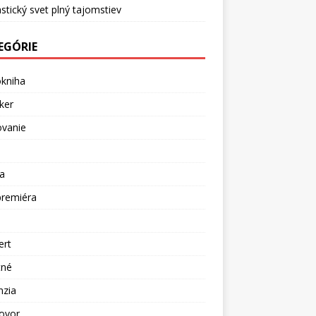
stický svet plný tajomstiev
EGÓRIE
okniha
ker
ovanie
a
premiéra
a
ert
tné
nzia
ovor