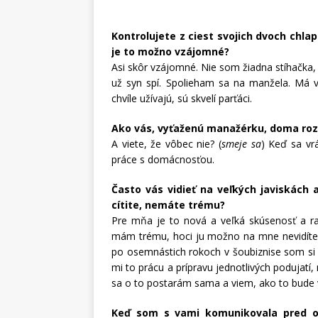
Kontrolujete z ciest svojich dvoch chla
je to možno vzájomné?
Asi skôr vzájomné. Nie som žiadna stíhačka, ž
už syn spí. Spolieham sa na manžela. Má v
chvíle užívajú, sú skvelí parťáci.
Ako vás, vyťaženú manažérku, doma ro
A viete, že vôbec nie? (
smeje sa
) Keď sa v
práce s domácnosťou.
Často vás vidieť na veľkých javiskách
cítite, nemáte trému?
Pre mňa je to nová a veľká skúsenosť a r
mám trému, hoci ju možno na mne nevidíte.
po osemnástich rokoch v šoubiznise som si
mi to prácu a prípravu jednotlivých podujatí,
sa o to postarám sama a viem, ako to bude vy
Keď som s vami komunikovala pred ob