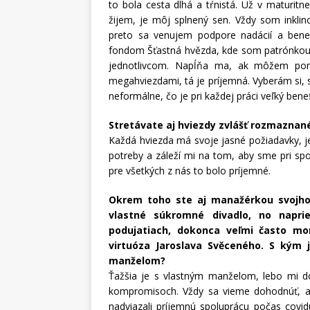
to bola cesta dlhá a tŕnistá. Už v maturit
žijem, je môj splnený sen. Vždy som inklinov
preto sa venujem podpore nadácií a bene
fondom Šťastná hvězda, kde som patrónkou
jednotlivcom. Napĺňa ma, ak môžem pom
megahviezdami, tá je príjemná. Vyberám si,
neformálne, čo je pri každej práci veľký benef
Stretávate aj hviezdy zvlášť rozmaznan
Každá hviezda má svoje jasné požiadavky, je 
potreby a záleží mi na tom, aby sme pri spo
pre všetkých z nás to bolo príjemné.
Okrem toho ste aj manažérkou svojho m
vlastné súkromné divadlo, no napri
podujatiach, dokonca veľmi často m
virtuóza Jaroslava Svěceného. S kým 
manželom?
Ťažšia je s vlastným manželom, lebo mi do
kompromisoch. Vždy sa vieme dohodnúť, a
nadviazali príjemnú spoluprácu počas covidu 