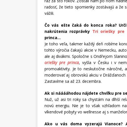
raz za sto rokov. Zostali nám po ňom nádhe
radosť, že tieto spomienky zostávajú a že si
vážili.
Čo vás ešte čaká do konca roka? Určit
nakrútenia rozprávky
Tri oriešky pre
princa…
Je toho veľa, takmer každý deň robíme koncert
tohto výročia čakajú akcie v Nemecku, auto
ale aj divákmi. Spoločne s Ondřejom Slani
oriešky pre princa
, vyšla v Česku i v nem
promoaktivity. Je to neskutočne náročné, 
moderovať aj obrovskú akciu v Drážďanoch p
Zastavíme sa až 23. decembra.
Ak si nááááhodou nájdete chvíľku pre se
Nuž, už asi tri roky sa chystám na dlhší rel
novú energiu. Nie je to však vzhľadom n
víkendové pobyty vo wellnesse aj s manželom
Ako u vás doma vyzerajú Vianoce? Ak