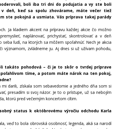
oderovali, boli iba tri dni do podujatia a vy ste boli
 v deň, keď sa spolu zhovárame, máte večer tiež
om ste pokojná a usmiata. Vás príprava takej parády
ch. Ja kladiem akcent na prípravu každej akcie čo možno
remyslieť, naplánovať, prichystať, skontrolovať a v deň
o seba ľudí, na ktorých sa môžem spoľahnúť. Nech je akcia
 či významom, zvládneme ju. Aj dnes si už užívam pohodu,
li takáto pohodová – či je to skôr o tvrdej príprave
spoľahlivom tíme, a potom máte nárok na ten pokoj,
padne?
a mi darili, získala som sebavedomie a jedného dňa som si
ať, presadím si svoj názor. Je to o prístupe, už sa nebojím
da, ktorú pred večerným koncertom cítim.
 osobný status k októbrovému výročiu odchodu Karla
la, veď to bola obrovská osobnosť, legenda, aká sa narodí