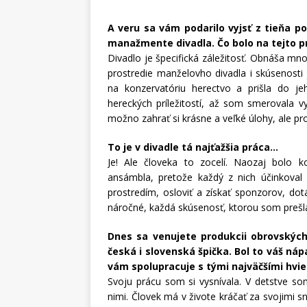
A veru sa vám podarilo vyjsť z tieňa 
manažmente divadla. Čo bolo na tejto p
Divadlo je špecifická záležitosť. Obnáša m
prostredie manželovho divadla i skúsenost
na konzervatóriu herectvo a prišla do j
hereckých príležitostí, až som smerovala 
možno zahrať si krásne a veľké úlohy, ale pro
To je v divadle tá najťažšia práca…
Je! Ale človeka to zocelí. Naozaj bolo 
ansámbla, pretože každý z nich účinkoval i
prostredím, osloviť a získať sponzorov, dot
náročné, každá skúsenosť, ktorou som prešla,
Dnes sa venujete produkcii obrovských
česká i slovenská špička. Bol to váš ná
vám spolupracuje s tými najväčšími hv
Svoju prácu som si vysnívala. V detstve so
nimi. Človek má v živote kráčať za svojimi 