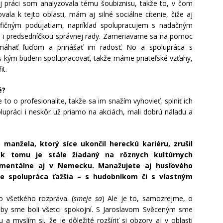
nej práci som analyzovala tému šoubiznisu, takže to, v čom
ala k tejto oblasti, mám aj silné sociálne cítenie, čiže aj
fičným podujatiam, napríklad spolupracujem s nadačným
 i predsedníčkou správnej rady. Zameriavame sa na pomoc
áhať ľuďom a prinášať im radosť. No a spolupráca s
 s kým budem spolupracovať, takže máme priateľské vzťahy,
it.
é?
to o profesionalite, takže sa im snažím vyhovieť, splniť ich
lupráci i neskôr už priamo na akciách, mali dobrú náladu a
anžela, ktorý síce ukončil hereckú kariéru, zrušil
ek tomu je stále žiadaný na rôznych kultúrnych
omentálne aj v Nemecku. Manažujete aj husľového
je spolupráca ťažšia – s hudobníkom či s vlastným
 všetkého rozpráva. (
smeje sa
) Ale je to, samozrejme, o
by sme boli všetci spokojní. S Jaroslavom Svěceným sme
a myslím si, že je dôležité rozšíriť si obzory aj v oblasti