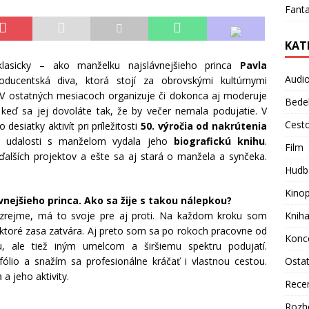
Fanta
KAT
lasicky – ako manželku najslávnejšieho princa
Pavla
Audi
ducentská diva, ktorá stojí za obrovskými kultúrnymi
 V ostatných mesiacoch organizuje či dokonca aj moderuje
Bede
, keď sa jej dovoláte tak, že by večer nemala podujatie. V
Cest
desiatky aktivít pri príležitosti
50. výročia od nakrútenia
o udalosti s manželom vydala jeho
biografickú knihu
.
Film
alších projektov a ešte sa aj stará o manžela a synčeka.
Hudb
Kino
nejšieho princa. Ako sa žije s takou nálepkou?
ozrejme, má to svoje pre aj proti. Na každom kroku som
Knih
iektoré zasa zatvára. Aj preto som sa po rokoch pracovne od
Konc
, ale tiež iným umelcom a širšiemu spektru podujatí.
fólio a snažím sa profesionálne kráčať i vlastnou cestou.
Osta
 jeho aktivity.
Rece
Rozh