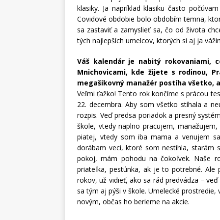
klasiky. Ja napríklad klasiku často počúvam
Covidové obdobie bolo obdobím temna, ktoré
sa zastaviť a zamyslieť sa, čo od života c
tých najlepších umelcov, ktorých si aj ja váži
Váš kalendár je nabitý rokovaniami, 
Mnichovicami, kde žijete s rodinou, P
megašikovný manažér postíha všetko, al
Veľmi ťažko! Tento rok končíme s prácou te
22. decembra. Aby som všetko stíhala a neu
rozpis. Veď predsa poriadok a presný systém 
škole, vtedy naplno pracujem, manažujem,
piatej, vtedy som iba mama a venujem sa 
dorábam veci, ktoré som nestihla, starám s
pokoj, mám pohodu na čokoľvek. Naše ro
priateľka, pestúnka, ak je to potrebné. A
rokov, už vidieť, ako sa rád predvádza – veď
sa tým aj pýši v škole. Umelecké prostredie
novým, občas ho berieme na akcie.