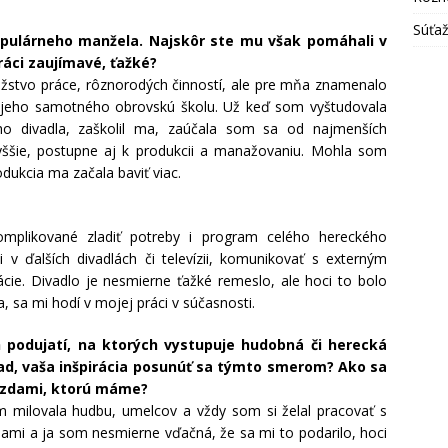
Súťa
populárneho manžela. Najskôr ste mu však pomáhali v
ráci zaujímavé, ťažké?
nožstvo práce, rôznorodých činností, ale pre mňa znamenalo
i jeho samotného obrovskú školu. Už keď som vyštudovala
eho divadla, zaškolil ma, zaúčala som sa od najmenších
vyššie, postupne aj k produkcii a manažovaniu. Mohla som
dukcia ma začala baviť viac.
komplikované zladiť potreby i program celého hereckého
 v ďalších divadlách či televízii, komunikovať s externým
ácie. Divadlo je nesmierne ťažké remeslo, ale hoci to bolo
 sa mi hodí v mojej práci v súčasnosti.
 podujatí, na ktorých vystupuje hudobná či herecká
pad, vaša inšpirácia posunúť sa týmto smerom? Ako sa
iezdami, ktorú máme?
m milovala hudbu, umelcov a vždy som si želal pracovať s
snami a ja som nesmierne vďačná, že sa mi to podarilo, hoci