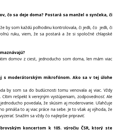
pov, čo sa deje doma? Postará sa manžel o synčeka, či
e by som každú polhodinu kontrolovala, či jedli, čo jedli, či
oľnú ruku, viem, že sa postará a že si spoločné chlapské
zmaznávajú?
rátim domov z ciest, jednoducho som doma, len mám viac
 aj s moderátorským mikrofónom. Ako sa v tej úlohe
ada by som sa do budúcnosti tomu venovala aj viac. Vždy
 Cítim rešpekt k verejným vystúpeniam, zodpovednosť. Ale
 jednoducho povedala, že skúsim aj moderovanie. Uľahčuje
 no prináša to aj viac práce na sebe. Je to však aj výhoda, že
zerať. Snažím sa vždy čo najlepšie pripraviť.
rovským koncertom k 105. výročiu ČSR, ktorý ste