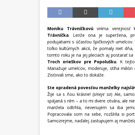
Moniku Trávníčkovú
vníma verejnosť k
Trávníčka
. Lenže ona je superžena, pro
podujatiami s účasťou špičkových umelcov.
toľko kultúrnych akcií, že pomaly niet dňa
tomto roku je na jej pleciach aj postarať sa o 
Troch orieškov pre Popolušku
. K tejt
Manažuje umelcov, moderuje, stíha milión ď
Zisťovali sme, ako to dokáže.
Ste opradená povesťou manželky najsláv
Žije sa s ňou krásne! (
smeje sa
) Ale, sam
spájaná s ním – a to mi dvere otvára, ale n
manžela odtrhla, nevenujem sa iba jemu
Popracovala som na sebe, rozšírila si port
Samozrejme, naďalej zastupujem aj manžela a