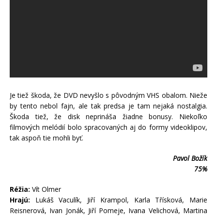
Je tiež škoda, že DVD nevyšlo s pôvodným VHS obalom. Nieže
by tento nebol fajn, ale tak predsa je tam nejaká nostalgia.
Škoda tiež, že disk neprináša žiadne bonusy. Niekoľko
filmových melódií bolo spracovaných aj do formy videoklipov,
tak aspoň tie mohli byť.
Pavol Božík
75%
Réžia:
Vít Olmer
Hrajú:
Lukáš Vaculík, Jiří Krampol, Karla Třísková, Marie
Reisnerová, Ivan Jonák, Jiří Pomeje, Ivana Velichová, Martina