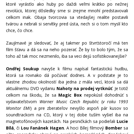
ktoré vyrástlo ako huby po daždi veľmi krátko po nežnej
revolúcii, ktorej dôsledky sme si zrejme mnohí predstavovali
celkom inak. Obaja tvorcovia sa vtedajšej realite postavili
tvárou a nebrali si servítky pred ústa, nech si o tom myslí kto
chce, čo chce.
Zaujímavé je sledovať, že aj takmer po štvrťstoročí má ten
film šťavu a dá sa na neho pozerať. Že by to bolo tým, že sa
toho až tak moc nezmenilo, iba sa veci dejú sofistikovanejšie?
Ondřej Soukup
navyše k filmu napísal fantastickú hudbu,
ktorá sa rovnako dá počúvať dodnes. A v podstate je to
vlastne zhodou okolností iba jedna z mála vecí, ktorá sa dá
aktuálnemu DVD vydaniu
Nahoty na prodej vytknúť
. Je totiž
celkom na škodu, že sa
Magic Box
nepokúsil dohodnúť s
vydavateľstvom
Warner Music Czech Republic
(
v roku 1993
Monitor EMI
) a pre zberateľov nevyšlo aspoň pár kusov so
soundtrackom na CD, ktorý v tej dobe tuším vyšiel iba na
magnetofónových kazetách. Na pesničkách sa podieľali
Lucie
Bílá
, či
Lou Fanánek Hagen
. A hoci Bílej filmový
Bomber
sa