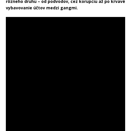
rôzneho druhu – od podvodov, cez korupciu až po krvavé
vybavovanie účtov medzi gangmi.