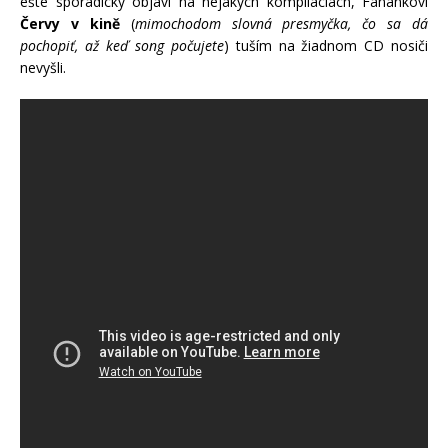
ešte sporadicky objaví na nejakých kompiláciách, Fanánkoví
Červy v kině
(
mimochodom slovná presmyčka, čo sa dá
pochopiť, až keď song počujete
) tuším na žiadnom CD nosiči
nevyšli.