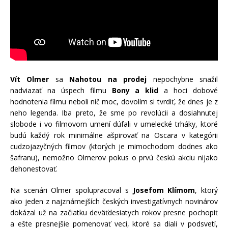
Vít Olmer
sa
Nahotou na prodej
nepochybne snažil
nadviazať na úspech filmu
Bony a klid
a hoci dobové
hodnotenia filmu neboli nič moc, dovolím si tvrdiť, že dnes je z
neho legenda. Iba preto, že sme po revolúcii a dosiahnutej
slobode i vo filmovom umení dúfali v umelecké trháky, ktoré
budú každý rok minimálne ašpirovať na Oscara v kategórii
cudzojazyčných filmov (ktorých je mimochodom dodnes ako
šafranu), nemožno Olmerov pokus o prvú českú akciu nijako
dehonestovať.
Na scenári Olmer spolupracoval s
Josefom Klímom
, ktorý
ako jeden z najznámejších českých investigatívnych novinárov
dokázal už na začiatku deväťdesiatych rokov presne pochopiť
a ešte presnejšie pomenovať veci, ktoré sa diali v podsvetí,