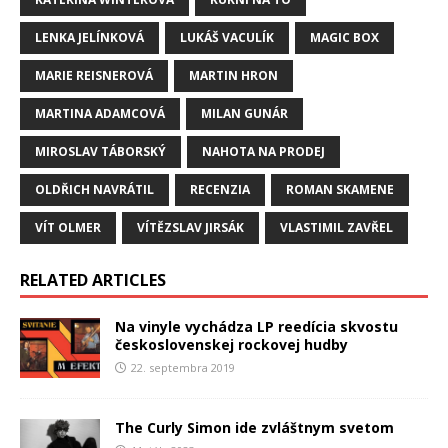
LENKA JELÍNKOVÁ
LUKÁŠ VACULÍK
MAGIC BOX
MARIE REISNEROVÁ
MARTIN HRON
MARTINA ADAMCOVÁ
MILAN GUNÁR
MIROSLAV TÁBORSKÝ
NAHOTA NA PRODEJ
OLDŘICH NAVRÁTIL
RECENZIA
ROMAN SKAMENE
VÍT OLMER
VÍTĚZSLAV JIRSÁK
VLASTIMIL ZAVŘEL
RELATED ARTICLES
Na vinyle vychádza LP reedícia skvostu
československej rockovej hudby
22. septembra 2019
The Curly Simon ide zvláštnym svetom