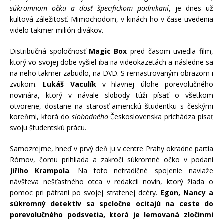
súkromnom očku a dosť špecifickom podnikaní
, je dnes už
kultová záležitosť. Mimochodom, v kinách ho v čase uvedenia
videlo takmer milión divákov.
Distribučná spoločnosť
Magic Box
pred časom uviedla film,
ktorý vo svojej dobe vyšiel iba na videokazetách a následne sa
na neho takmer zabudlo, na DVD. S remastrovaným obrazom i
zvukom.
Lukáš Vaculík
v hlavnej úlohe porevolučného
novinára, ktorý v návale slobody túži písať o všetkom
otvorene, dostane na starosť americkú študentku s českými
koreňmi, ktorá do
slobodného
Československa prichádza písať
svoju študentskú prácu.
Samozrejme, hneď v prvý deň ju v centre Prahy okradne partia
Rómov, čomu prihliada a zakročí súkromné očko v podaní
Jiřího Krampola
. Na toto netradičné spojenie naviaže
návšteva nešťastného otca v redakcii novín, ktorý žiada o
pomoc pri pátraní po svojej stratenej dcéry.
Egon, Nancy a
súkromný detektív sa spoločne ocitajú na ceste do
porevolučného podsvetia, ktorá je lemovaná zločinmi