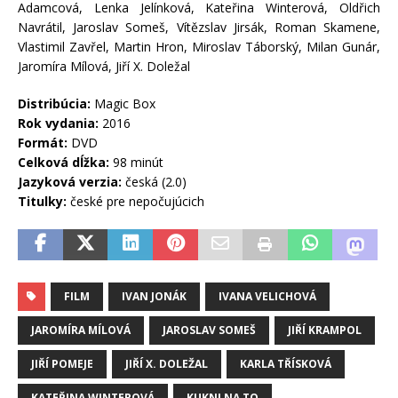
Adamcová, Lenka Jelínková, Kateřina Winterová, Oldřich
Navrátil, Jaroslav Someš, Vítězslav Jirsák, Roman Skamene,
Vlastimil Zavřel, Martin Hron, Miroslav Táborský, Milan Gunár,
Jaromíra Mílová, Jiří X. Doležal
Distribúcia:
Magic Box
Rok vydania:
2016
Formát:
DVD
Celková dĺžka:
98 minút
Jazyková verzia:
česká (2.0)
Titulky:
české pre nepočujúcich
FILM
IVAN JONÁK
IVANA VELICHOVÁ
JAROMÍRA MÍLOVÁ
JAROSLAV SOMEŠ
JIŘÍ KRAMPOL
JIŘÍ POMEJE
JIŘÍ X. DOLEŽAL
KARLA TŘÍSKOVÁ
KATEŘINA WINTEROVÁ
KUKNI NA TO