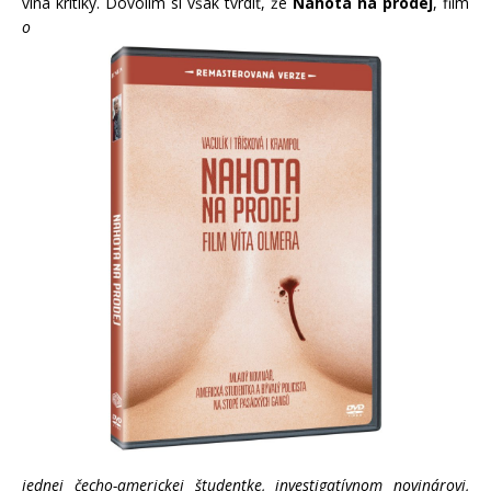
vlna kritiky. Dovolím si však tvrdiť, že
Nahota na prodej
, film
o
jednej čecho-americkej študentke, investigatívnom novinárovi,