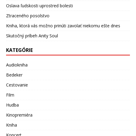
Oslava ľudskosti uprostred bolesti
Ztraceného posolstvo
Kniha, ktorá vás možno prinúti zavolať niekomu ešte dnes
Skutočný príbeh Anity Soul
KATEGÓRIE
Audiokniha
Bedeker
Cestovanie
Film
Hudba
Kinopremiéra
Kniha
Koncert