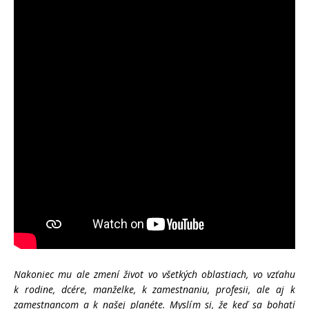
Nakoniec mu ale zmení život vo všetkých oblastiach, vo vzťahu
k rodine, dcére, manželke, k zamestnaniu, profesii, ale aj k
zamestnancom a k našej planéte. Myslím si, že keď sa bohatí