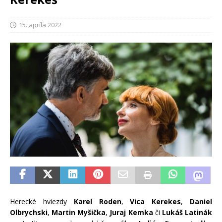
15. apríla 2022
Herecké hviezdy
Karel Roden
,
Vica Kerekes
,
Daniel
Olbrychski
,
Martin Myšička
,
Juraj Kemka
či
Lukáš Latinák