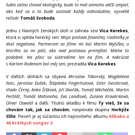
ľudia začnú chovať ekologicky, bude to mať omnoho väčší zmysel,
ako keď sa o to bude usilovať každý individuálne
, vysvetlil
režisér
Tomáš Svoboda
.
Jednu z hlavných ženských úloh si zahrala sexi
Vica Kerekes
,
ktorá si splnila herecký sen:
Moja postava finančnej riaditeľky je
dosť negatívna. Partnerom vo filme mi bol Martin Myšička, u
ktorého sa mi páči, ako nad postavou premýšlal. Máme to
podobné. Na pľaci sa sústredíme len na film. A nakrúcať
s Karlom Rodenom bol môj sen
, prezradila
Vica Kerekes
.
V ďalších úlohách sa objavia
Miroslav Táborský
,
Magdalena
Niec
,
Jaroslav Dušek
,
Štěpánka Fingerhutová
,
Ester Geislerová
,
Vlado Černý
,
Anka Šišková
,
Jiří Dvořák
,
Tomáš Měcháček
,
Martin
Pechlát
,
Tomáš Matonoha
,
Eva Landlová
,
Zuzana Kraváriková
,
Oliver Oswald
a ďalší. Titulnú skladbu k filmu
Ty vieš, že sa
chovám tak, jak sa chovám
, naspievala skupina
Horkýže
Slíže
. Pieseň je aj súčasťou ich najnovšieho albumu
Alibaba a
40 krátkych songov 2
.