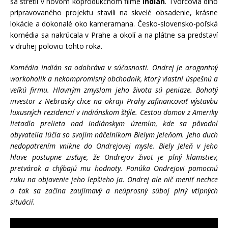
sa stretli v novom koprodukčnom filme
Indián
. Tvorcovia dlho
pripravovaného projektu stavili na skvelé obsadenie, krásne
lokácie a dokonalé oko kameramana. Česko-slovensko-poľská
komédia sa nakrúcala v Prahe a okolí a na plátne sa predstaví
v druhej polovici tohto roka.
Komédia Indián sa odohráva v súčasnosti. Ondrej je arogantný
workoholik a nekompromisný obchodník, ktorý vlastní úspešnú a
veľkú firmu. Hlavným zmyslom jeho života sú peniaze. Bohatý
investor z Nebrasky chce na okraji Prahy zafinancovať výstavbu
luxusných rezidencií v indiánskom štýle. Cestou domov z Ameriky
lietadlo prelieta nad indiánskym územím, kde sa pôvodní
obyvatelia lúčia so svojim náčelníkom Bielym Jeleňom. Jeho duch
nedopatrením vnikne do Ondrejovej mysle. Biely Jeleň v jeho
hlave postupne zisťuje, že Ondrejov život je plný klamstiev,
pretvárok a chýbajú mu hodnoty. Ponúka Ondrejovi pomocnú
ruku na objavenie jeho lepšieho ja. Ondrej ale nič meniť nechce
a tak sa začína zaujímavý a neúprosný súboj plný vtipných
situácií.