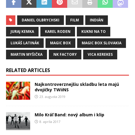
DANIEL OLBRYCHSKI
FILM
INDIÁN
JURAJ KEMKA
KAREL RODEN
KUKNI NA TO
LUKÁŠ LATINÁK
MAGIC BOX
MAGIC BOX SLOVAKIA
MARTIN MYŠIČKA
NK FACTORY
VICA KEREKES
RELATED ARTICLES
Najkontroverznejšiu skladbu leta majú
dvojičky TWiiNS
23. augusta 2019
Milo Kráľ Band: nový album i klip
8. apríla 2017