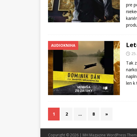
pre p
nieke
karié
prod
Let
AUDIOKNIHA
25
Tak z
narko
napln
len k
1
2
…
8
»
Copyright © 2026 | MH Magazine WordPress The