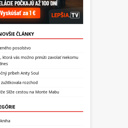
NOVŠIE ČLÁNKY
ceného posolstvo
, ktorá vás možno prinúti zavolať niekomu
dnes
čný príbeh Anity Soul
 zužitkovala rozchod
ýže Slíže cestou na Monte Mabu
EGÓRIE
okniha