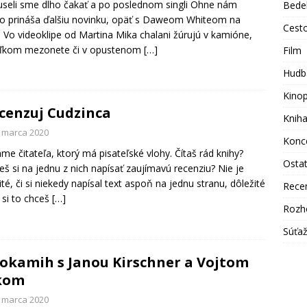
eli sme dlho čakať a po poslednom singli Ohne nám
Bede
o prináša ďalšiu novinku, opäť s Daweom Whiteom na
Cest
. Vo videoklipe od Martina Mika chalani žúrujú v kamióne,
eľkom mezonete či v opustenom
[…]
Film
Hudb
Kino
cenzuj Cudzinca
Knih
. marca 2020
Konc
me čitateľa, ktorý má pisateľské vlohy. Čítaš rád knihy?
Osta
eš si na jednu z nich napísať zaujímavú recenziu? Nie je
ité, či si niekedy napísal text aspoň na jednu stranu, dôležité
Rece
e si to chceš
[…]
Rozh
Súťa
okamih s Janou Kirschner a Vojtom
kom
. marca 2020