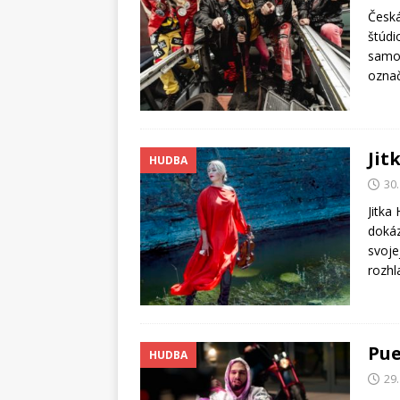
Česká
štúdi
samot
označ
Jit
HUDBA
30
Jitka
dokáz
svoje
rozhl
Pue
HUDBA
29