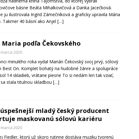
dza nádherná kniha Tajomstvá, do ktorej vybrali
ovičove básne Beáta Mihalkovičová a Danka Jacečková.
e ju ilustrovala Ingrid Zámečníková a graficky upravila Mária
. Takmer 40 básní ako Anjel
[…]
 Maria podľa Čekovského
. marca 2020
nci minulého roka vydal Marián Čekovský svoj prvý, sólový
 Best On. Komplet bohatý na hudobné žánre a spolupráce
esol 14 skladieb, vrátane piesne To si nedám len tak vziať,
 sa stala titulnou skladbou
[…]
úspešnejší mladý český producent
rtuje maskovanú sólovú kariéru
. marca 2020
j Fiedler, ktorý už skoro rutinne dostáva muziku tvorenú