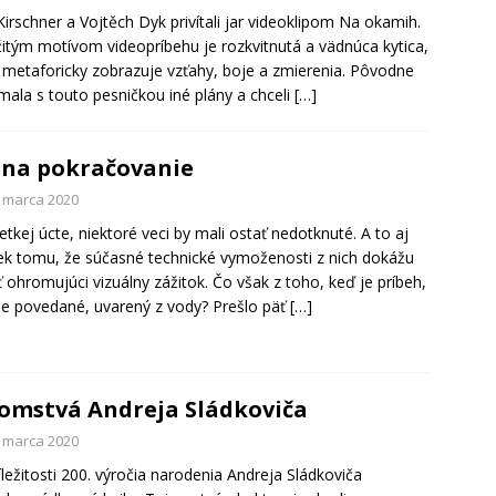
Kirschner a Vojtěch Dyk privítali jar videoklipom Na okamih.
itým motívom videopríbehu je rozkvitnutá a vädnúca kytica,
 metaforicky zobrazuje vzťahy, boje a zmierenia. Pôvodne
ala s touto pesničkou iné plány a chceli
[…]
 na pokračovanie
. marca 2020
etkej úcte, niektoré veci by mali ostať nedotknuté. A to aj
ek tomu, že súčasné technické vymoženosti z nich dokážu
ť ohromujúci vizuálny zážitok. Čo však z toho, keď je príbeh,
e povedané, uvarený z vody? Prešlo päť
[…]
omstvá Andreja Sládkoviča
. marca 2020
ríležitosti 200. výročia narodenia Andreja Sládkoviča