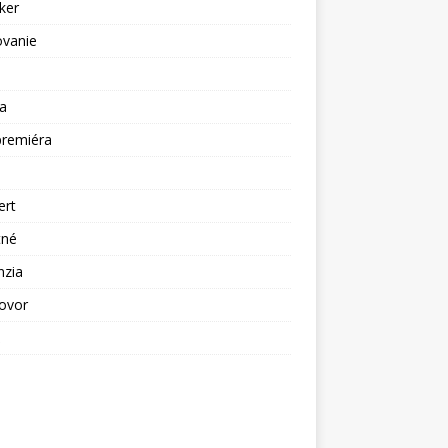
ker
ovanie
a
premiéra
a
ert
tné
nzia
ovor
ž