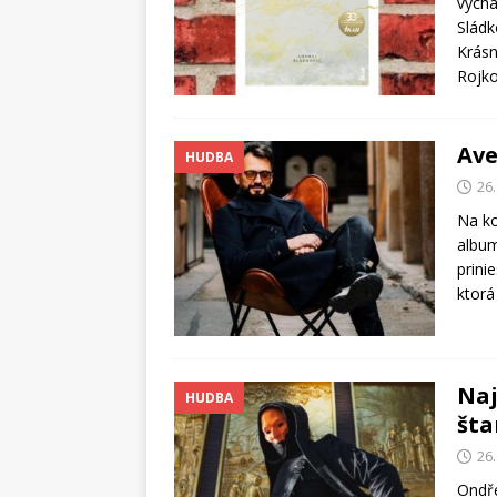
vychá
Sládk
Krásn
Rojko
Ave
HUDBA
26
Na ko
album
prini
ktorá
Naj
HUDBA
šta
26
Ondře