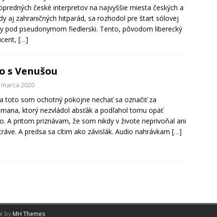
opredných české interpretov na najvyššie miesta českých a
dy aj zahraničných hitparád, sa rozhodol pre štart sólovej
ry pod pseudonymom fiedlerski. Tento, pôvodom liberecký
ucent,
[…]
o s Venušou
. marca 2020
a toto som ochotný pokojne nechať sa označiť za
mana, ktorý nezvládol absťák a podľahol tomu opäť
o. A pritom priznávam, že som nikdy v živote neprivoňal ani
 tráve. A predsa sa cítim ako závislák. Audio nahrávkam
[…]
me by
MH Themes