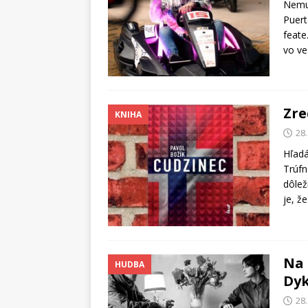
Nemus
Puert
feate
vo v
Zre
KNIHA
28
Hľadá
Trúfn
dôlež
je, ž
Na 
HUDBA
Dy
28