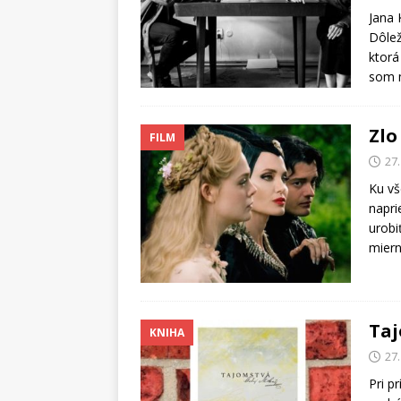
Jana 
Dôlež
ktorá
som m
Zlo
FILM
27
Ku vš
napri
urobi
miern
Taj
KNIHA
27
Pri p