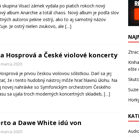
 skupina Visací zámek vydala po piatich rokoch nový
ový album Anarchie a totál chaos. Nový album je podľa slov
ných autorov pekne ostrý, ako to aj samotný názov
uje. Je ostrý nielen zvukovo, ale
[…]
NAJ
Ztra
ka Hosprová a České violové koncerty
Kniha
. marca 2020
ešte 
 Hosprová je prvou českou violovou sólistkou. Darí sa jej
Skuto
ať, že i tento hudobný nástroj môže hrať hlavnú úlohu. Na
j novej nahrávke so Symfonickým orchestrom Českého
Suzie
asu sa ujala troch moderných koncertných skladieb,
[…]
Hork
KAT
rto a Dawe White idú von
Audi
. marca 2020