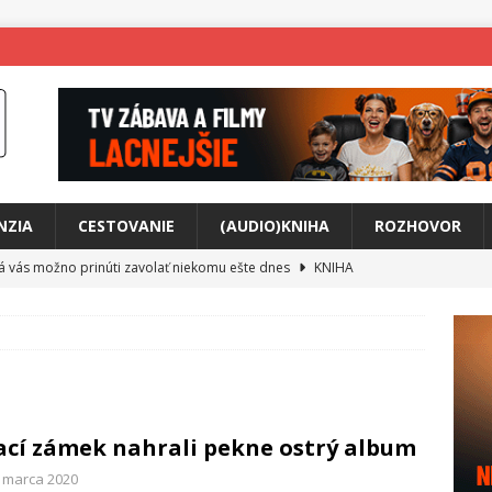
NZIA
CESTOVANIE
(AUDIO)KNIHA
ROZHOVOR
rá vás možno prinúti zavolať niekomu ešte dnes
KNIHA
ríbeh Anity Soul
HUDBA
tkovala rozchod
HUDBA
íže cestou na Monte Mabu
HUDBA
a unikátny akustický koncert
HUDBA
ací zámek nahrali pekne ostrý album
 svet plný tajomstiev
FILM
. marca 2020
o posolstvo
HUDBA