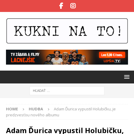
HOME
HUDBA
Adam Ďurica vypustil Holubičku, je
predzvesťou nového albumu
Adam Ďurica vypustil Holubičku,