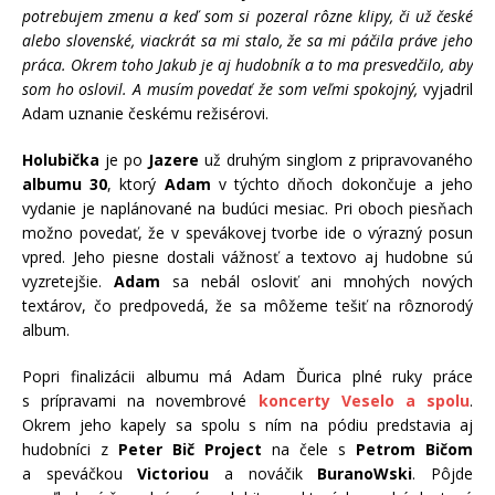
potrebujem zmenu a keď som si pozeral rôzne klipy, či už české
alebo slovenské, viackrát sa mi stalo, že sa mi páčila práve jeho
práca. Okrem toho Jakub je aj hudobník a to ma presvedčilo, aby
som ho oslovil. A musím povedať že som veľmi spokojný,
vyjadril
Adam uznanie českému režisérovi.
Holubička
je po
Jazere
už druhým singlom z pripravovaného
albumu 30
, ktorý
Adam
v týchto dňoch dokončuje a jeho
vydanie je naplánované na budúci mesiac. Pri oboch piesňach
možno povedať, že v spevákovej tvorbe ide o výrazný posun
vpred. Jeho piesne dostali vážnosť a textovo aj hudobne sú
vyzretejšie.
Adam
sa nebál osloviť ani mnohých nových
textárov, čo predpovedá, že sa môžeme tešiť na rôznorodý
album.
Popri finalizácii albumu má Adam Ďurica plné ruky práce
s prípravami na novembrové
koncerty Veselo a spolu
.
Okrem jeho kapely sa spolu s ním na pódiu predstavia aj
hudobníci z
Peter Bič Project
na čele s
Petrom Bičom
a speváčkou
Victoriou
a nováčik
BuranoWski
. Pôjde