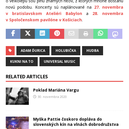
o veľkolepú šou plnú známych hitov, z ktorých mnohé dostanú
novú podobu. Koncerty sú naplánované na
27. novembra
v bratislavskom Ateliéri Babylon
a
28. novembra
v Spoločenskom pavilóne v Košiciach
.
ADAM ĎURICA
HOLUBIČKA
HUDBA
KUKNI NA TO
UNIVERSAL MUSIC
RELATED ARTICLES
Poklad Mariána Vargu
30. novembra 2020
Myška Pattie čoskoro dopláva do
slovenských kín na vlnách dobrodružstva