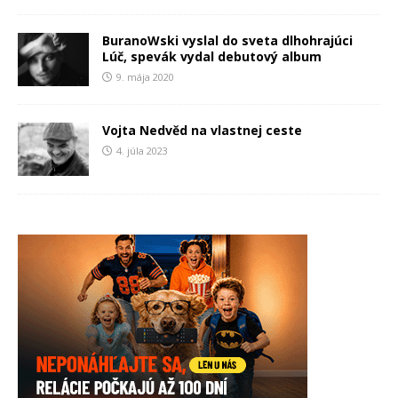
BuranoWski vyslal do sveta dlhohrajúci
Lúč, spevák vydal debutový album
9. mája 2020
Vojta Nedvěd na vlastnej ceste
4. júla 2023