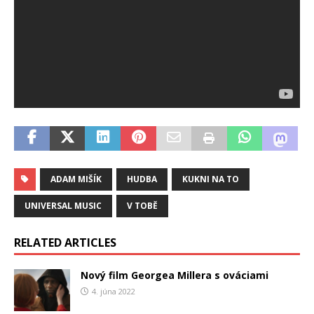
ADAM MIŠÍK
HUDBA
KUKNI NA TO
UNIVERSAL MUSIC
V TOBĚ
RELATED ARTICLES
Nový film Georgea Millera s ováciami
4. júna 2022