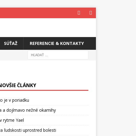
SÚŤAŽ
REFERENCIE & KONTAKTY
NOVŠIE ČLÁNKY
o je v poriadku
a a dojímavo nežné okamihy
v rytme Yael
a ľudskosti uprostred bolesti