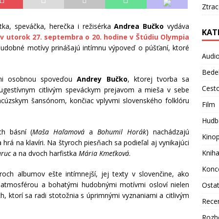
Ztra
stka, speváčka, herečka i režisérka
Andrea Bučko
vydáva
KAT
 v utorok 27. septembra o 20. hodine v Štúdiu Olympia
udobné motívy prinášajú intímnu výpoveď o púšťaní, ktoré
Audi
Bede
mi osobnou spoveďou
Andrey Bučko
, ktorej tvorba sa
Cest
ugestívnym citlivým speváckym prejavom a mieša v sebe
ncúzskym šansónom, končiac vplyvmi slovenského folklóru
Film
Hudb
h básní (
Maša Haľamová
a
Bohumil Horák
) nachádzajú
Kino
 hrá na klavíri. Na štyroch piesňach sa podieľal aj vynikajúci
Knih
uruc
a na dvoch harfistka
Mária Kmeťková
.
Konc
roch albumov ešte intímnejší, jej texty v slovenčine, ako
 atmosférou a bohatými hudobnými motívmi osloví nielen
Osta
h, ktorí sa radi stotožnia s úprimnými vyznaniami a citlivým
Rece
Rozh