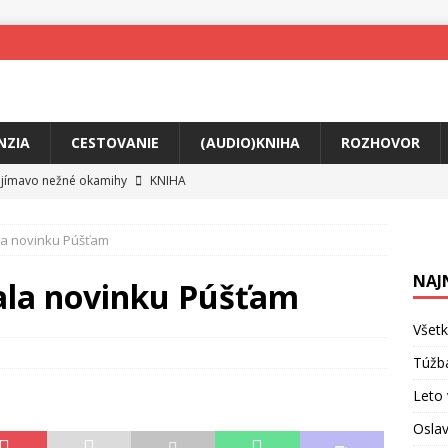
NZIA
CESTOVANIE
(AUDIO)KNIHA
ROZHOVOR
ojímavo nežné okamihy
KNIHA
me Yael
HUDBA
la novinku Púšťam
skosti uprostred bolesti
KNIHA
NAJ
o posolstvo
HUDBA
ala novinku Púšťam
rá vás možno prinúti zavolať niekomu ešte dnes
KNIHA
Všetk
ríbeh Anity Soul
HUDBA
Túžb
v poriadku
HUDBA
Leto 
Oslav