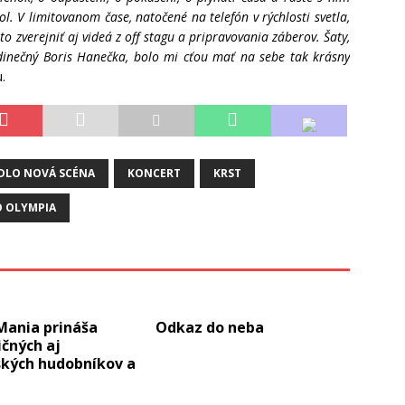
. V limitovanom čase, natočené na telefón v rýchlosti svetla,
o zverejniť aj videá z off stagu a pripravovania záberov. Šaty,
edinečný Boris Hanečka, bolo mi cťou mať na sebe tak krásny
.
DLO NOVÁ SCÉNA
KONCERT
KRST
O OLYMPIA
Mania prináša
Odkaz do neba
čných aj
ských hudobníkov a