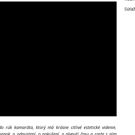
Súťa
o rúk kamaráta, ktorý má krásne citlivé estetické videnie.
enok, o odpustení, o pokušení, o plynutí času a raste s ním