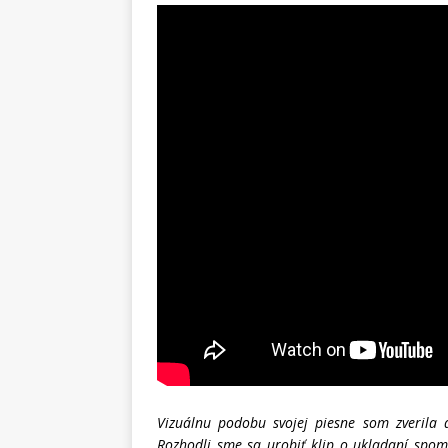
Vizuálnu podobu svojej piesne som zverila d
Rozhodli sme sa urobiť klip o ukladaní spomi