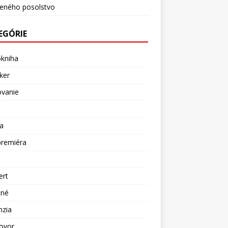
ceného posolstvo
EGÓRIE
okniha
ker
ovanie
a
premiéra
a
ert
tné
nzia
ovor