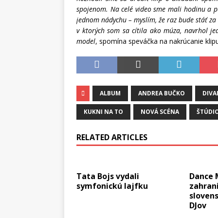
spojenom. Na celé video sme mali hodinu a pol
jednom nádychu – myslím, že raz bude stáť za t
v ktorých som sa cítila ako múza, navrhol j
model
, spomína speváčka na nakrúcanie klipu
ALBUM
ANDREA BUČKO
DIVA
KUKNI NA TO
NOVÁ SCÉNA
ŠTÚDI
RELATED ARTICLES
Tata Bojs vydali
Dance 
symfonickú lajfku
zahrani
sloven
DJov