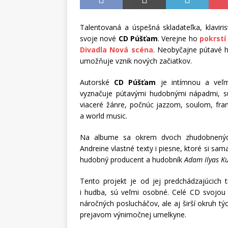
Talentovaná a úspešná skladateľka, klaviri
svoje nové
CD Púšťam
. Verejne ho
pokrstí
Divadla Nová scéna
. Neobyčajne pútavé h
umožňuje vznik nových začiatkov.
Autorské
CD Púšťam
je intímnou a veľ
vyznačuje pútavými hudobnými nápadmi, s
viaceré žánre, počnúc jazzom, soulom, fra
a world music.
Na albume sa okrem dvoch zhudobnenýc
Andreine vlastné texty i piesne, ktoré si sama
hudobný producent a hudobník
Adam Ilyas K
Tento projekt je od jej predchádzajúcich t
i hudba, sú veľmi osobné. Celé CD svojou
náročných poslucháčov, ale aj širší okruh týc
prejavom výnimočnej umelkyne.