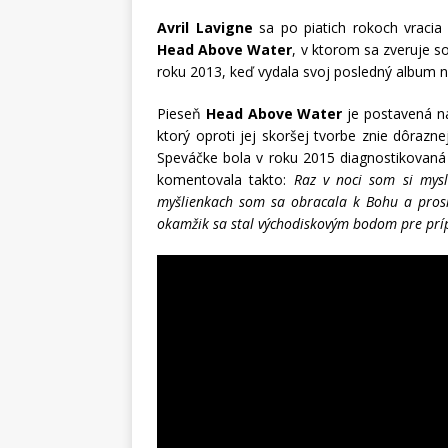
Avril Lavigne
sa po piatich rokoch vracia
Head Above Water
, v ktorom sa zveruje so
roku 2013, keď vydala svoj posledný album
Pieseň
Head Above Water
je postavená n
ktorý oproti jej skoršej tvorbe znie dôrazne
Speváčke bola v roku 2015 diagnostikovaná 
komentovala takto:
Raz v noci som si mysl
myšlienkach som sa obracala k Bohu a pros
okamžik sa stal východiskovým bodom pre pr