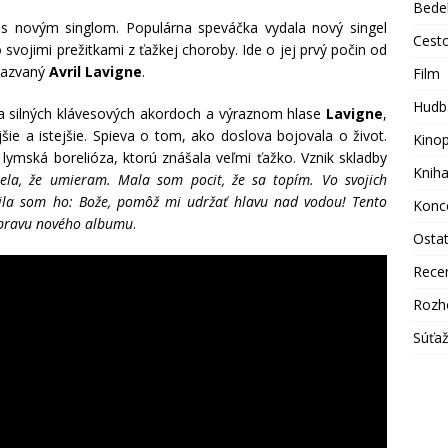
Bede
 s novým singlom. Populárna speváčka vydala nový singel
Cest
 svojimi prežitkami z ťažkej choroby. Ide o jej prvý počin od
 nazvaný
Avril Lavigne
.
Film
Hudb
a silných klávesových akordoch a výraznom hlase
Lavigne
,
jšie a istejšie. Spieva o tom, ako doslova bojovala o život.
Kino
lymská borelióza, ktorú znášala veľmi ťažko. Vznik skladby
Knih
ela, že umieram. Mala som pocit, že sa topím. Vo svojich
ila som ho: Bože, pomôž mi udržať hlavu nad vodou! Tento
Konc
ípravu nového albumu
.
Osta
Rece
Rozh
Súťa