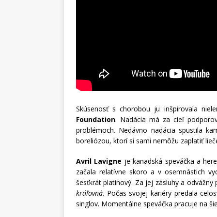
Skúsenosť s chorobou ju inšpirovala niele
Foundation
. Nadácia má za cieľ podporov
problémoch. Nedávno nadácia spustila kam
boreliózou, ktorí si sami nemôžu zaplatiť lieč
Avril Lavigne
je kanadská speváčka a here
začala relatívne skoro a v osemnástich v
šesťkrát platinový. Za jej zásluhy a odvážn
kráľovná
. Počas svojej kariéry predala cel
singlov. Momentálne speváčka pracuje na š