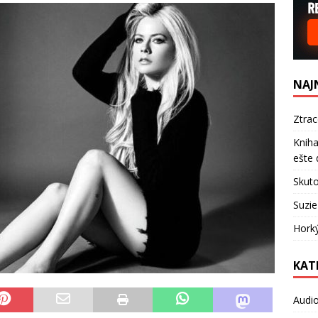
NAJ
Ztra
Kniha
ešte 
Skuto
Suzie
Hork
KAT
Audi