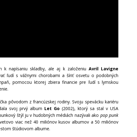
n k napísaniu skladby, ale aj k založeniu
Avril Lavigne
ať ľudí s vážnymi chorobami a šíriť osvetu o podobných
paň, pomocou ktorej zbiera financie pre ľudí s lymskou
enie.
čka pôvodom z francúzskej rodiny. Svoju spevácku kariéru
ydala svoj prvý album
Let Go
(2002), ktorý sa stal v USA
y punkový štýl ju v hudobných médiách nazývali ako
pop punk
osvetovo viac než 40 miliónov kusov albumov a 50 miliónov
iestom štúdiovom albume.