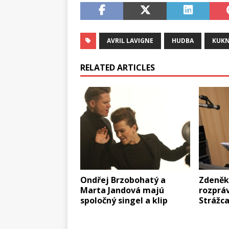
AVRIL LAVIGNE
HUDBA
KUKN
RELATED ARTICLES
Ondřej Brzobohatý a
Zdeněk
Marta Jandová majú
rozprá
spoločný singel a klip
Strážc