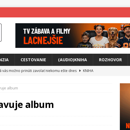
NZIA
CESTOVANIE
(AUDIO)KNIHA
ROZHOVOR
rá vás možno prinúti zavolať niekomu ešte dnes
KNIHA
ríbeh Anity Soul
HUDBA
avuje album
tkovala rozchod
HUDBA
íže cestou na Monte Mabu
HUDBA
ravuje album
a unikátny akustický koncert
HUDBA
 svet plný tajomstiev
FILM
o posolstvo
HUDBA