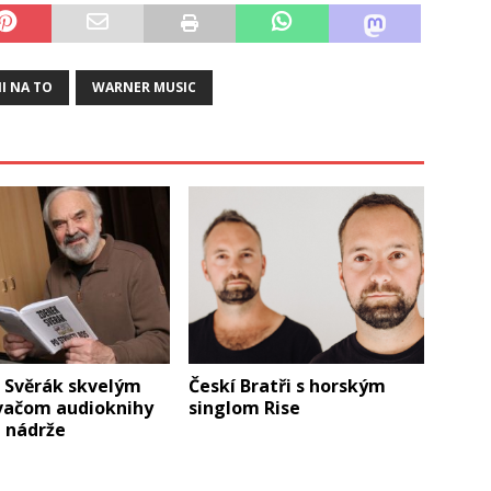
I NA TO
WARNER MUSIC
 Svěrák skvelým
Českí Bratři s horským
vačom audioknihy
singlom Rise
a nádrže