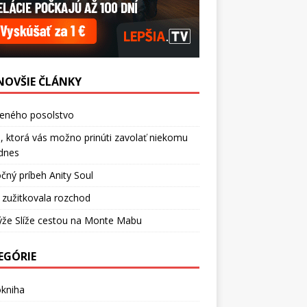
NOVŠIE ČLÁNKY
ceného posolstvo
, ktorá vás možno prinúti zavolať niekomu
dnes
čný príbeh Anity Soul
 zužitkovala rozchod
ýže Slíže cestou na Monte Mabu
EGÓRIE
okniha