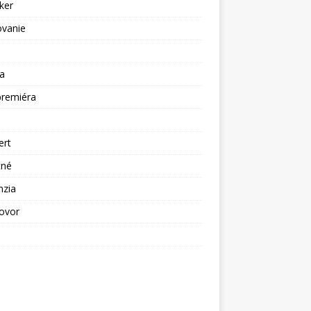
ker
ovanie
a
premiéra
a
ert
tné
nzia
ovor
ž