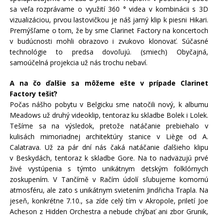
sa veľa rozprávame o využití 360 ° videa v kombinácii s 3D
vizualizáciou, prvou lastovičkou je náš jarný klip k piesni Hikari.
Premýšľame o tom, že by sme Clarinet Factory na koncertoch
v budúcnosti mohli obrazovo i zvukovo klonovať. Súčasné
technológie to predsa dovoľujú. (smiech) Obyčajná,
samoúčelná projekcia už nás trochu nebaví.
A na čo ďalšie sa môžeme ešte v prípade Clarinet
Factory tešiť?
Počas nášho pobytu v Belgicku sme natočili nový, k albumu
Meadows už druhý videoklip, tentoraz ku skladbe Bolek i Lolek.
Tešíme sa na výsledok, pretože natáčanie prebiehalo v
kulisách mimoriadnej architektúry stanice v Liège od A.
Calatrava. Už za pár dní nás čaká natáčanie ďalšieho klipu
v Beskydách, tentoraz k skladbe Gore. Na to nadväzujú prvé
živé vystúpenia s týmto unikátnym detským folklórnych
zoskupením. V Tančírně v Račím údolí sľubujeme komornú
atmosféru, ale zato s unikátnym svietením Jindřicha Trapla. Na
jeseň, konkrétne 7.10., sa zíde celý tím v Akropole, priletí Joe
Acheson z Hidden Orchestra a nebude chýbať ani zbor Grunik,