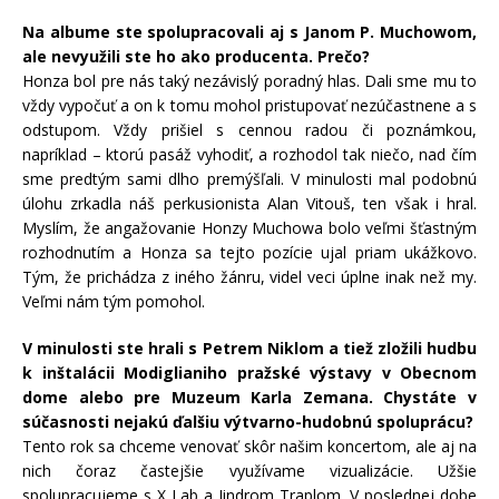
Na albume ste spolupracovali aj s Janom P. Muchowom,
ale nevyužili ste ho ako producenta. Prečo?
Honza bol pre nás taký nezávislý poradný hlas. Dali sme mu to
vždy vypočuť a on k tomu mohol pristupovať nezúčastnene a s
odstupom. Vždy prišiel s cennou radou či poznámkou,
napríklad – ktorú pasáž vyhodiť, a rozhodol tak niečo, nad čím
sme predtým sami dlho premýšľali. V minulosti mal podobnú
úlohu zrkadla náš perkusionista Alan Vitouš, ten však i hral.
Myslím, že angažovanie Honzy Muchowa bolo veľmi šťastným
rozhodnutím a Honza sa tejto pozície ujal priam ukážkovo.
Tým, že prichádza z iného žánru, videl veci úplne inak než my.
Veľmi nám tým pomohol.
V minulosti ste hrali s Petrem Niklom a tiež zložili hudbu
k inštalácii Modiglianiho pražské výstavy v Obecnom
dome alebo pre Muzeum Karla Zemana. Chystáte v
súčasnosti nejakú ďalšiu výtvarno-hudobnú spoluprácu?
Tento rok sa chceme venovať skôr našim koncertom, ale aj na
nich čoraz častejšie využívame vizualizácie. Užšie
spolupracujeme s X Lab a Jindrom Traplom. V poslednej dobe