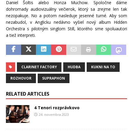
Daniel Šoltis alebo Honza Muchow. Spoločne dáme
dohromady audiovizuálny večierok, ktorý sa zrejme len tak
nezopakuje. No a potom nasleduje jesenné turné. Aby som
nezabudol, v Anglicku nedávno vyšiel nový album Hidden
Orchestra s pilotným singlom Still, ktorého sme spoluautori
a tiež interpreti.
CLARINET FACTORY
HUDBA
KUKNI NA TO
ROZHOVOR
SUPRAPHON
RELATED ARTICLES
4 Tenori rozprávkovo
24. novembra 2023