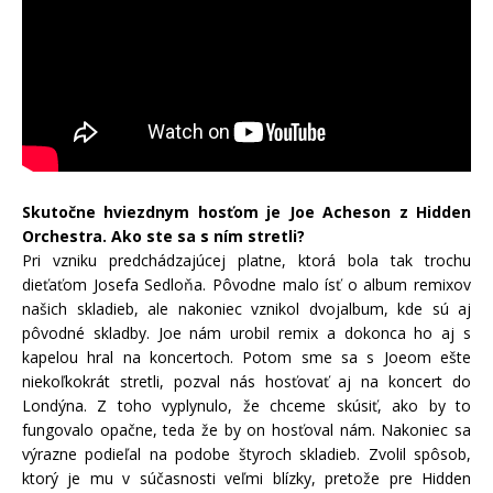
Skutočne hviezdnym hosťom je Joe Acheson z Hidden
Orchestra. Ako ste sa s ním stretli?
Pri vzniku predchádzajúcej platne, ktorá bola tak trochu
dieťaťom Josefa Sedloňa. Pôvodne malo ísť o album remixov
našich skladieb, ale nakoniec vznikol dvojalbum, kde sú aj
pôvodné skladby. Joe nám urobil remix a dokonca ho aj s
kapelou hral na koncertoch. Potom sme sa s Joeom ešte
niekoľkokrát stretli, pozval nás hosťovať aj na koncert do
Londýna. Z toho vyplynulo, že chceme skúsiť, ako by to
fungovalo opačne, teda že by on hosťoval nám. Nakoniec sa
výrazne podieľal na podobe štyroch skladieb. Zvolil spôsob,
ktorý je mu v súčasnosti veľmi blízky, pretože pre Hidden