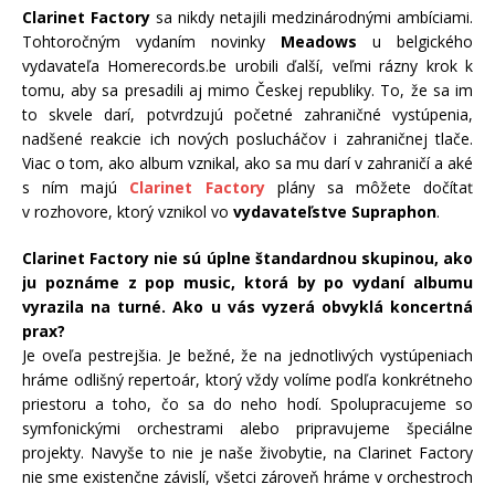
Clarinet Factory
sa nikdy netajili medzinárodnými ambíciami.
Tohtoročným vydaním novinky
Meadows
u belgického
vydavateľa Homerecords.be urobili ďalší, veľmi rázny krok k
tomu, aby sa presadili aj mimo Českej republiky. To, že sa im
to skvele darí, potvrdzujú početné zahraničné vystúpenia,
nadšené reakcie ich nových poslucháčov i zahraničnej tlače.
Viac o tom, ako album vznikal, ako sa mu darí v zahraničí a aké
s ním majú
Clarinet Factory
plány sa môžete dočítať
v rozhovore, ktorý vznikol vo
vydavateľstve Supraphon
.
Clarinet Factory nie sú úplne štandardnou skupinou, ako
ju poznáme z pop music, ktorá by po vydaní albumu
vyrazila na turné. Ako u vás vyzerá obvyklá koncertná
prax?
Je oveľa pestrejšia. Je bežné, že na jednotlivých vystúpeniach
hráme odlišný repertoár, ktorý vždy volíme podľa konkrétneho
priestoru a toho, čo sa do neho hodí. Spolupracujeme so
symfonickými orchestrami alebo pripravujeme špeciálne
projekty. Navyše to nie je naše živobytie, na Clarinet Factory
nie sme existenčne závislí, všetci zároveň hráme v orchestroch