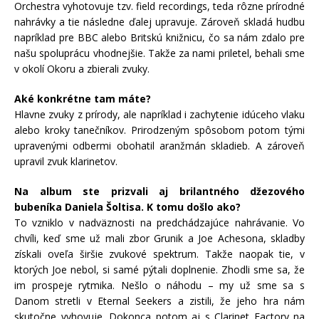
Orchestra vyhotovuje tzv. field recordings, teda rôzne prírodné
nahrávky a tie následne ďalej upravuje. Zároveň skladá hudbu
napríklad pre BBC alebo Britskú knižnicu, čo sa nám zdalo pre
našu spoluprácu vhodnejšie. Takže za nami priletel, behali sme
v okolí Okoru a zbierali zvuky.
Aké konkrétne tam máte?
Hlavne zvuky z prírody, ale napríklad i zachytenie idúceho vlaku
alebo kroky tanečníkov. Prirodzeným spôsobom potom tými
upravenými odbermi obohatil aranžmán skladieb. A zároveň
upravil zvuk klarinetov.
Na album ste prizvali aj brilantného džezového
bubeníka Daniela Šoltisa. K tomu došlo ako?
To vzniklo v nadväznosti na predchádzajúce nahrávanie. Vo
chvíli, keď sme už mali zbor Grunik a Joe Achesona, skladby
získali oveľa širšie zvukové spektrum. Takže naopak tie, v
ktorých Joe nebol, si samé pýtali doplnenie. Zhodli sme sa, že
im prospeje rytmika. Nešlo o náhodu – my už sme sa s
Danom stretli v Eternal Seekers a zistili, že jeho hra nám
skutočne vyhovuje. Dokonca potom aj s Clarinet Factory na