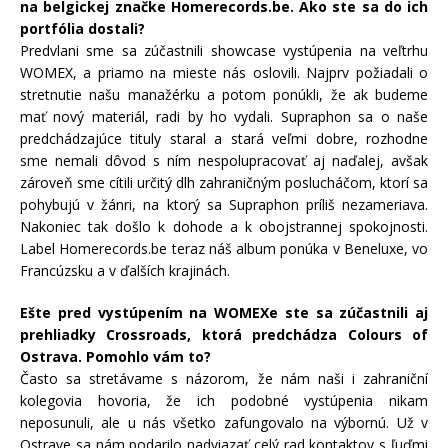
na belgickej značke Homerecords.be. Ako ste sa do ich
portfólia dostali?
Predvlani sme sa zúčastnili showcase vystúpenia na veľtrhu
WOMEX, a priamo na mieste nás oslovili. Najprv požiadali o
stretnutie našu manažérku a potom ponúkli, že ak budeme
mať nový materiál, radi by ho vydali. Supraphon sa o naše
predchádzajúce tituly staral a stará veľmi dobre, rozhodne
sme nemali dôvod s ním nespolupracovať aj naďalej, avšak
zároveň sme cítili určitý dlh zahraničným poslucháčom, ktorí sa
pohybujú v žánri, na ktorý sa Supraphon príliš nezameriava.
Nakoniec tak došlo k dohode a k obojstrannej spokojnosti.
Label Homerecords.be teraz náš album ponúka v Beneluxe, vo
Francúzsku a v ďalších krajinách.
Ešte pred vystúpením na WOMEXe ste sa zúčastnili aj
prehliadky Crossroads, ktorá predchádza Colours of
Ostrava. Pomohlo vám to?
Často sa stretávame s názorom, že nám naši i zahraniční
kolegovia hovoria, že ich podobné vystúpenia nikam
neposunuli, ale u nás všetko zafungovalo na výbornú. Už v
Ostrave sa nám podarilo nadviazať celý rad kontaktov s ľuďmi