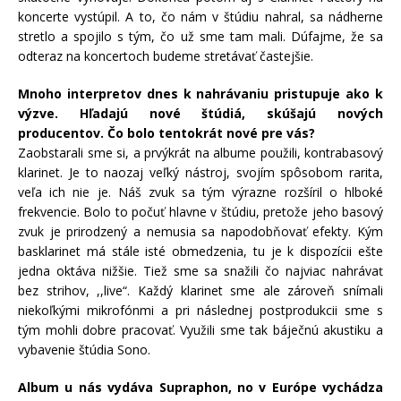
koncerte vystúpil. A to, čo nám v štúdiu nahral, sa nádherne
stretlo a spojilo s tým, čo už sme tam mali. Dúfajme, že sa
odteraz na koncertoch budeme stretávať častejšie.
Mnoho interpretov dnes k nahrávaniu pristupuje ako k
výzve. Hľadajú nové štúdiá, skúšajú nových
producentov. Čo bolo tentokrát nové pre vás?
Zaobstarali sme si, a prvýkrát na albume použili, kontrabasový
klarinet. Je to naozaj veľký nástroj, svojím spôsobom rarita,
veľa ich nie je. Náš zvuk sa tým výrazne rozšíril o hlboké
frekvencie. Bolo to počuť hlavne v štúdiu, pretože jeho basový
zvuk je prirodzený a nemusia sa napodobňovať efekty. Kým
basklarinet má stále isté obmedzenia, tu je k dispozícii ešte
jedna oktáva nižšie. Tiež sme sa snažili čo najviac nahrávať
bez strihov, ,,live“. Každý klarinet sme ale zároveň snímali
niekoľkými mikrofónmi a pri následnej postprodukcii sme s
tým mohli dobre pracovať. Využili sme tak báječnú akustiku a
vybavenie štúdia Sono.
Album u nás vydáva Supraphon, no v Európe vychádza