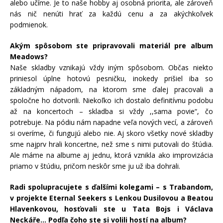
alebo učíme. Je to naše hobby aj osobná priorita, ale zároveň
nás nič nenúti hrať za každú cenu a za akýchkoľvek
podmienok.
Akým spôsobom ste pripravovali materiál pre album
Meadows?
Naše skladby vznikajú vždy iným spôsobom. Občas niekto
priniesol úplne hotovú pesničku, inokedy prišiel iba so
základným nápadom, na ktorom sme ďalej pracovali a
spoločne ho dotvorili. Niekoľko ich dostalo definitívnu podobu
až na koncertoch – skladba si vždy ,,sama povie“, čo
potrebuje. Na pódiu nám napadne veľa nových vecí, a zároveň
si overíme, či fungujú alebo nie. Aj skoro všetky nové skladby
sme najprv hrali koncertne, než sme s nimi putovali do štúdia.
Ale máme na albume aj jednu, ktorá vznikla ako improvizácia
priamo v štúdiu, pričom neskôr sme ju už iba dohrali.
Radi spolupracujete s ďalšími kolegami – s Trabandom,
v projekte Eternal Seekers s Lenkou Dusilovou a Beatou
Hlavenkovou, hosťovali ste u Tata Bojs i Václava
Neckáře… Podľa čoho ste si volili hostí na album?