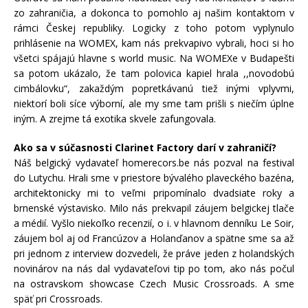
zo zahraničia, a dokonca to pomohlo aj našim kontaktom v
rámci Českej republiky. Logicky z toho potom vyplynulo
prihlásenie na WOMEX, kam nás prekvapivo vybrali, hoci si ho
všetci spájajú hlavne s world music. Na WOMEXe v Budapešti
sa potom ukázalo, že tam polovica kapiel hrala ,,novodobú
cimbálovku“, zakaždým popretkávanú tiež inými vplyvmi,
niektorí boli síce výborní, ale my sme tam prišli s niečím úplne
iným. A zrejme tá exotika skvele zafungovala.
Ako sa v súčasnosti Clarinet Factory darí v zahraničí?
Náš belgický vydavateľ homerecors.be nás pozval na festival
do Lutychu. Hrali sme v priestore bývalého plaveckého bazéna,
architektonicky mi to veľmi pripomínalo dvadsiate roky a
brnenské výstavisko. Milo nás prekvapil záujem belgickej tlače
a médií. Vyšlo niekoľko recenzií, o i. v hlavnom denníku Le Soir,
záujem bol aj od Francúzov a Holanďanov a spätne sme sa až
pri jednom z interview dozvedeli, že práve jeden z holandských
novinárov na nás dal vydavateľovi tip po tom, ako nás počul
na ostravskom showcase Czech Music Crossroads. A sme
späť pri Crossroads.