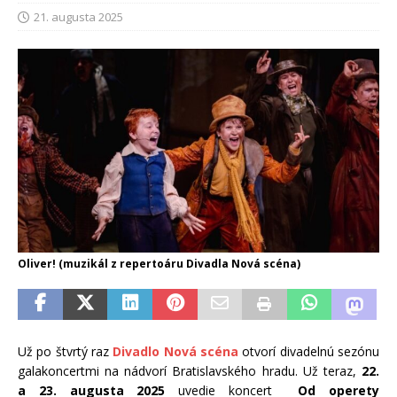
21. augusta 2025
Oliver! (muzikál z repertoáru Divadla Nová scéna)
Už po štvrtý raz
Divadlo Nová scéna
otvorí divadelnú sezónu
galakoncertmi na nádvorí Bratislavského hradu. Už teraz,
22.
a 23. augusta 2025
uvedie koncert
Od operety