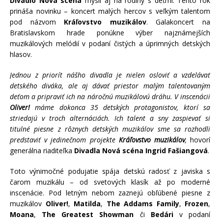
Divadlo Nová scéna
myslí aj na rodiny s deťmi. Tento rok
prináša novinku – koncert malých hercov s veľkým talentom
pod názvom
Kráľovstvo muzikálov
. Galakoncert na
Bratislavskom hrade ponúkne výber najznámejších
muzikálových melódií v podaní čistých a úprimných detských
hlasov.
Jednou z priorít nášho divadla je nielen osloviť a vzdelávať
detského diváka, ale aj dávať priestor malým talentovaným
deťom a pripraviť ich na náročnú muzikálovú dráhu. V inscenácii
Oliver!
máme dokonca 35 detských protagonistov, ktorí sa
striedajú v troch alternáciách. Ich talent a sny zaspievať si
titulné piesne z rôznych detských muzikálov sme sa rozhodli
predstaviť v jedinečnom projekte
Kráľovstvo muzikálov
,
hovorí
generálna riaditeľka
Divadla Nová scéna Ingrid Fašiangová
.
Toto výnimočné podujatie spája detskú radosť z javiska s
čarom muzikálu – od svetových klasík až po moderné
inscenácie. Pod letným nebom zaznejú obľúbené piesne z
muzikálov
Oliver!
,
Matilda
,
The Addams Family
,
Frozen
,
Moana
,
The Greatest Showman
či
Bedári
v podaní