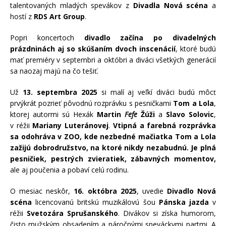
talentovaných mladých spevákov z
Divadla Nová scéna
a
hostí z
RDS Art Group
.
Popri koncertoch
divadlo začína po divadelných
prázdninách aj so skúšaním dvoch inscenácií
, ktoré budú
mať premiéry v septembri a októbri a diváci všetkých generácií
sa naozaj majú na čo tešiť.
Už
13. septembra 2025
si malí aj veľkí diváci budú môcť
prvýkrát pozrieť pôvodnú rozprávku s pesničkami
Tom a Lola
,
ktorej autormi sú Hexák
Martin
Fefe
Žúži
a
Slavo Solovic
,
v réžii
Mariany Luteránovej
.
Vtipná a farebná rozprávka
sa odohráva v ZOO, kde nezbedné mačiatka Tom a Lola
zažijú dobrodružstvo, na ktoré nikdy nezabudnú. Je plná
pesničiek, pestrých zvieratiek, zábavných momentov,
ale aj poučenia a pobaví celú rodinu.
O mesiac neskôr,
16. októbra 2025
, uvedie
Divadlo Nová
scéna
licencovanú britskú muzikálovú šou
Pánska jazda
v
réžii
Svetozára Sprušanského
. Divákov si získa humorom,
čisto mužským obsadením a náročnými speváckymi partmi. A