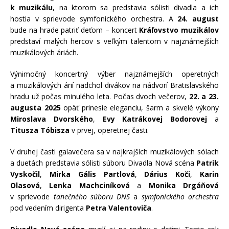
k muzikálu
, na ktorom sa predstavia sólisti divadla a ich
hostia v sprievode symfonického orchestra. A
24. august
bude na hrade patriť deťom – koncert
Kráľovstvo muzikálov
predstaví malých hercov s veľkým talentom v najznámejších
muzikálových áriách.
Výnimočný koncertný výber najznámejších operetných
a muzikálových árií nadchol divákov na nádvorí Bratislavského
hradu už počas minulého leta. Počas dvoch večerov,
22. a 23.
augusta 2025
opäť prinesie eleganciu, šarm a skvelé výkony
Miroslava Dvorského
,
Evy Katrákovej Bodorovej
a
Titusza Tóbisza
v prvej, operetnej časti.
V druhej časti galavečera sa v najkrajších muzikálových sólach
a duetách predstavia sólisti súboru Divadla Nová scéna
Patrik
Vyskočil
,
Mirka Gális Partlová
,
Dárius Koči
,
Karin
Olasová
,
Lenka Machciníková
a
Monika Drgáňová
v sprievode
tanečného súboru DNS
a
symfonického orchestra
pod vedením dirigenta
Petra Valentoviča
.