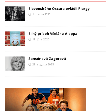
Slovenského Oscara ovládli Piargy
1. marca 2023
Silný príbeh Včelár z Aleppa
19. júna 2020
Šansónová Zagorová
29. augusta 2025