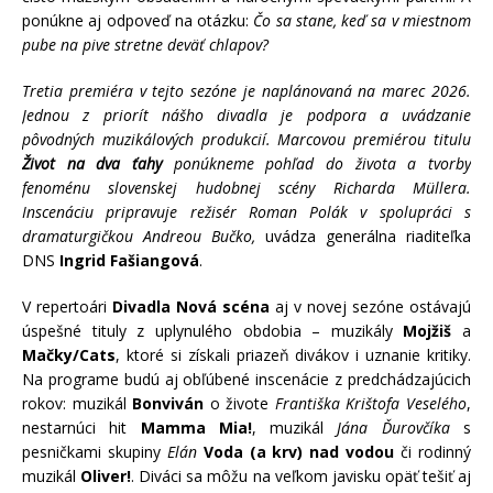
ponúkne aj odpoveď na otázku:
Čo sa stane, keď sa v miestnom
pube na pive stretne deväť chlapov?
Tretia premiéra v tejto sezóne je naplánovaná na marec 2026.
Jednou z priorít nášho divadla je podpora a uvádzanie
pôvodných muzikálových produkcií. Marcovou premiérou titulu
Život na dva ťahy
ponúkneme pohľad do života a tvorby
fenoménu slovenskej hudobnej scény Richarda Müllera.
Inscenáciu pripravuje režisér Roman Polák v spolupráci s
dramaturgičkou Andreou Bučko,
uvádza generálna riaditeľka
DNS
Ingrid Fašiangová
.
V repertoári
Divadla Nová scéna
aj v novej sezóne ostávajú
úspešné tituly z uplynulého obdobia – muzikály
Mojžiš
a
Mačky/Cats
, ktoré si získali priazeň divákov i uznanie kritiky.
Na programe budú aj obľúbené inscenácie z predchádzajúcich
rokov: muzikál
Bonviván
o živote
Františka Krištofa Veselého
,
nestarnúci hit
Mamma Mia!
, muzikál
Jána Ďurovčíka
s
pesničkami skupiny
Elán
Voda (a krv) nad vodou
či rodinný
muzikál
Oliver!
. Diváci sa môžu na veľkom javisku opäť tešiť aj