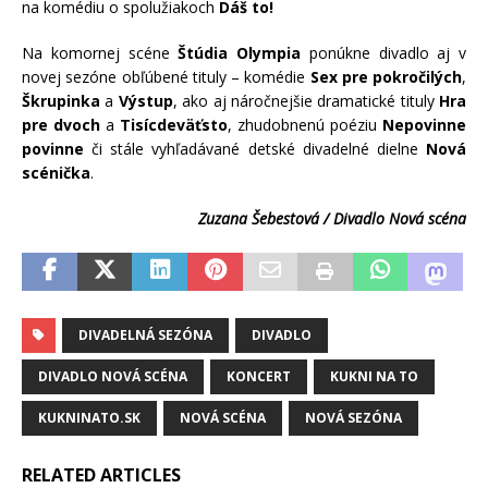
na komédiu o spolužiakoch
Dáš to!
Na komornej scéne
Štúdia Olympia
ponúkne divadlo aj v
novej sezóne obľúbené tituly – komédie
Sex pre pokročilých
,
Škrupinka
a
Výstup
, ako aj náročnejšie dramatické tituly
Hra
pre dvoch
a
Tisícdeväťsto
, zhudobnenú poéziu
Nepovinne
povinne
či stále vyhľadávané detské divadelné dielne
Nová
scénička
.
Zuzana Šebestová / Divadlo Nová scéna
DIVADELNÁ SEZÓNA
DIVADLO
DIVADLO NOVÁ SCÉNA
KONCERT
KUKNI NA TO
KUKNINATO.SK
NOVÁ SCÉNA
NOVÁ SEZÓNA
RELATED ARTICLES