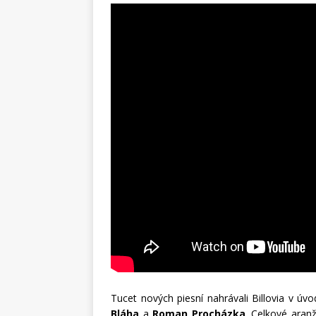
Tucet nových piesní nahrávali Billovia v úv
Bláha
a
Roman Procházka
. Celkové aran