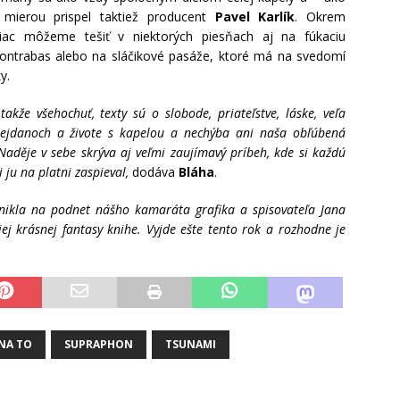
 mierou prispel taktiež producent
Pavel Karlík
. Okrem
iac môžeme tešiť v niektorých piesňach aj na fúkaciu
kontrabas alebo na sláčikové pasáže, ktoré má na svedomí
y.
takže všehochuť, texty sú o slobode, priateľstve, láske, veľa
 mejdanoch a živote s kapelou a nechýba ani naša obľúbená
děje v sebe skrýva aj veľmi zaujímavý príbeh, kde si každú
 ju na platni zaspieval,
dodáva
Bláha
.
znikla na podnet nášho kamaráta grafika a spisovateľa Jana
ej krásnej fantasy knihe. Vyjde ešte tento rok a rozhodne je
NA TO
SUPRAPHON
TSUNAMI