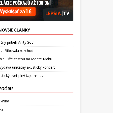
NOVŠIE ČLÁNKY
čný príbeh Anity Soul
 zužitkovala rozchod
ýže Slíže cestou na Monte Mabu
vydáva unikátny akustický koncert
stický svet plný tajomstiev
EGÓRIE
okniha
ker