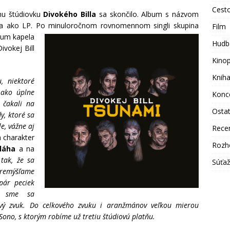
Cest
mu štúdiovku
Divokého Billa
sa skončilo. Album s názvom
D a ako LP. Po minuloročnom rovnomennom singli
skupina
Film
bum kapela
Hudb
vokej Bill
Kino
Knih
, niektoré
 ako úplne
Konc
 čakali na
Osta
y, ktoré sa
e, vážne aj
Rece
 charakter
Rozh
láha
a na
tak, že sa
Súťa
premýšľame
pár peciek
li sme sa
rový zvuk. Do celkového zvuku i aranžmánov veľkou mierou
Sono, s ktorým robíme už tretiu štúdiovú platňu.