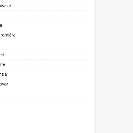
ovanie
a
premiéra
a
ert
tné
nzia
ovor
ž