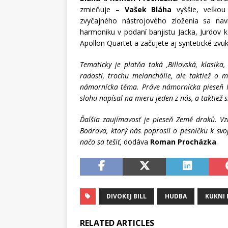
zmieňuje –
Vašek Bláha
vyššie, veľkou
zvyčajného nástrojového zloženia sa nav
harmoniku v podaní banjistu Jacka, Jurd
o
v 
Apollon Quartet a začujete aj syntetické zvuk
Tematicky je platňa taká
‚
Billovská
‚
klasika, 
radosti, trochu melanchólie, ale taktiež o
námornícka téma. Práve námornícka pieseň Na
slohu napísal na mieru jeden z nás, a taktiež si
Ďalšia zaujímavosť je pieseň Země drak
ů
. V
Bodrova, ktorý nás poprosil o pesničku k svoj
načo sa tešiť,
dodáva
Roman Procházka
.
DIVOKEJ BILL
HUDBA
KUKNI 
RELATED ARTICLES