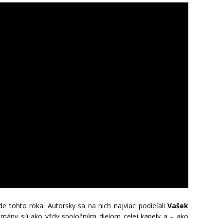
ode tohto roka. Autorsky sa na nich najviac podieľali
Vašek
žmány sú ako vždy spoločným dielom celej kapely a – ako