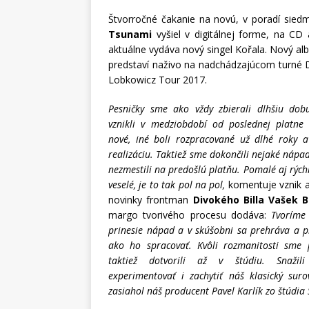
Štvorročné čakanie na novú, v poradí sied
Tsunami
vyšiel v digitálnej forme, na C
aktuálne vydáva nový singel Kořala. Nový al
predstaví naživo na nadchádzajúcom turné Di
Lobkowicz Tour 2017.
Pesničky sme ako vždy zbierali dlhšiu dobu
vznikli v medziobdobí od poslednej platne
nové, iné boli rozpracované už dlhé roky a
realizáciu. Taktiež sme dokončili nejaké nápad
nezmestili na predošlú platňu. Pomalé aj rýchl
veselé, je to tak pol na pol,
komentuje vznik a
novinky frontman
Divokého Billa Vašek B
margo tvorivého procesu dodáva:
Tvoríme 
prinesie nápad a v skúšobni sa prehráva a 
ako ho spracovať. Kvôli rozmanitosti sme 
taktiež dotvorili až v štúdiu. Snaži
experimentovať i zachytiť náš klasický su
zasiahol náš producent Pavel Karlík zo štúdia 