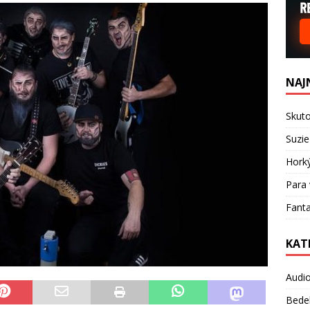
NAJ
Skuto
Suzie
Hork
Para 
Fanta
KAT
Audi
Bede