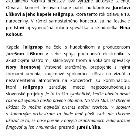
aktuálneho ročníka predstaví dva výrazné autorské talenty.
Otvárací koncert festivalu bude patriť hudobníkovi
Jurešovi
Líškovi a jeho kapele Fallgrapp
, ktorá tento rok oslavuje 10.
narodeniny. V rámci samostatného koncertu sa na festivale
predstaví aj výnimočná mladá speváčka a skladateľka
Nina
Kohout
.
Kapela
Fallgrapp
na čele s hudobníkom a producentom
Jurešom Líškom
v sebe spája podmanivú elektroniku s
akustickými nástrojmi, sláčikovým triom a vokálom speváčky
Nory Ibsenovej
. Vrstvené aranžmány, prepojenie s inými
formami umenia, zaujímavé spolupráce, dôraz na vizuál a
nezameniteľná atmosféra na koncertoch sú kombináciou,
ktorá
Fallgrapp
zaraďuje medzi najpozoruhodnejšie
slovenské projekty.
Je to trošku symbolické, keďže ubehlo desať
rokov od vydania nášho prvého albumu. Na Viva Musice! chceme
ukázať čo možno najväčší prierez našou tvorbou. V spojení
s komorným orchestrom to bude mať plnší zvuk, ale chceme
ukázať aj to, že naše piesne v nových aranžmánoch vedia krásne
fungovať aj len v minimále
, prezradil
Jureš Líška
.