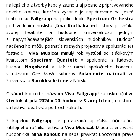
najlepšieho z tvorby kapely zaznejú aj piesne z pripravovaného
nového albumu, ktorého vydanie je naplánované na jeseň
tohto roku.
Fallgrapp
na pódiu doplní
Spectrum Orchestra
pod vedením huslistu
Jána Kružliaka ml.
, ktorý je vďaka
svojej flexibilite a hudobnej univerzálnosti jedným
z najvyhľadávanejších slovenských hudobníkov. Hudobní
nadšenci ho môžu poznať z rôznych projektov a spoluprác. Na
festivale
Viva Musica!
minulý rok vystúpil so sláčikovým
kvartetom
Spectrum Quartett
v spolupráci s ľudovou
hudbou
Nogaband
a tiež v rámci spoločného koncertu
s názvom
One Music
súborov
Solamente naturali
zo
Slovenska a
Barokksolistene
z Nórska.
Otvárací koncert s názvom
Viva Fallgrapp!
sa uskutoční vo
štvrtok 4. júla 2024 o 20. hodine v Starej tržnici
, do ktorej
sa festival opäť vráti po troch rokoch.
S kapelou
Fallgrapp
je previazaná aj ďalšia účinkujúca
jubilejného ročníka festivalu
Viva Musica!
. Mladá talentovaná
hudobníčka
Nina Kohout
na seba prvýkrát upozornila práve