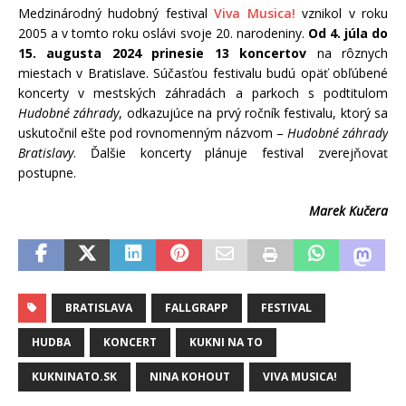
Medzinárodný hudobný festival
Viva Musica!
vznikol v roku
2005 a v tomto roku oslávi svoje 20. narodeniny.
Od 4. júla do
15. augusta 2024 prinesie 13 koncertov
na rôznych
miestach v Bratislave. Súčasťou festivalu budú opäť obľúbené
koncerty v mestských záhradách a parkoch s podtitulom
Hudobné záhrady
, odkazujúce na prvý ročník festivalu, ktorý sa
uskutočnil ešte pod rovnomenným názvom –
Hudobné záhrady
Bratislavy
. Ďalšie koncerty plánuje festival zverejňovať
postupne.
Marek Kučera
BRATISLAVA
FALLGRAPP
FESTIVAL
HUDBA
KONCERT
KUKNI NA TO
KUKNINATO.SK
NINA KOHOUT
VIVA MUSICA!