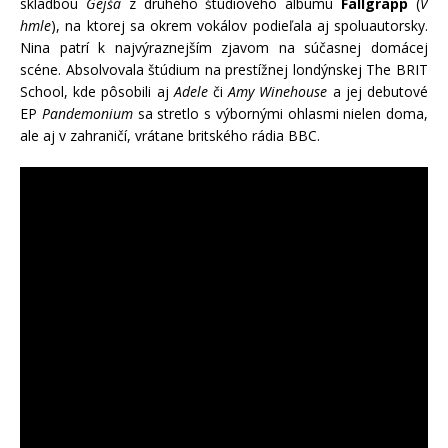
skladbou
Gejša
z druhého štúdiového albumu
Fallgrapp
(
V
hmle
), na ktorej sa okrem vokálov podieľala aj spoluautorsky.
Nina patrí k najvýraznejším zjavom na súčasnej domácej
scéne. Absolvovala štúdium na prestížnej londýnskej The BRIT
School, kde pôsobili aj
Adele
či
Amy Winehouse
a jej debutové
EP
Pandemonium
sa stretlo s výbornými ohlasmi nielen doma,
ale aj v zahraničí, vrátane britského rádia BBC.