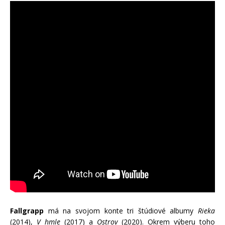
Fallgrapp
má na svojom konte tri štúdiové albumy
Rieka
(2014),
V hmle
(2017) a
Ostrov
(2020). Okrem výberu toho