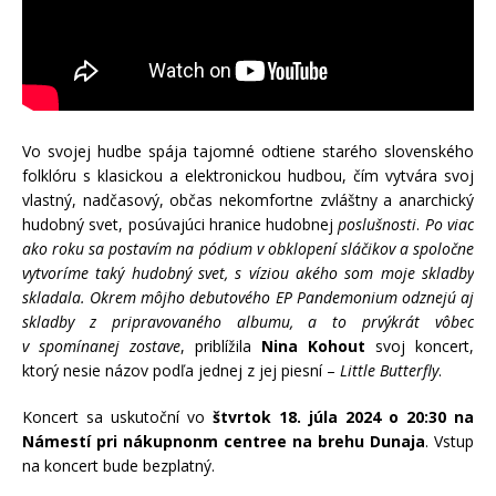
Vo svojej hudbe spája tajomné odtiene starého slovenského
folklóru s klasickou a elektronickou hudbou, čím vytvára svoj
vlastný, nadčasový, občas nekomfortne zvláštny a anarchický
hudobný svet, posúvajúci hranice hudobnej
poslušnosti
.
Po viac
ako roku sa postavím na pódium v obklopení sláčikov a spoločne
vytvoríme taký hudobný svet, s víziou akého som moje skladby
skladala. Okrem môjho debutového EP Pandemonium odznejú aj
skladby z pripravovaného albumu, a to prvýkrát vôbec
v spomínanej zostave
, priblížila
Nina Kohout
svoj koncert,
ktorý nesie názov podľa jednej z jej piesní –
Little Butterfly
.
Koncert sa uskutoční vo
štvrtok 18. júla 2024 o 20:30 na
Námestí pri nákupnonm centree na brehu Dunaja
. Vstup
na koncert bude bezplatný.