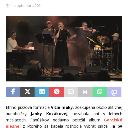
1. septembra 2024
Ethno jazzová formácia
Vlčie maky
, zoskupená okolo aktívnej
hudobníčky
Janky Kozákovej
, nezaháľa ani v letných
mesiacoch. Fanúšikov nedávno potešil album
Goralské
piesne
, z ktorého sa kapela rozhodla vybrať singel
Ja by