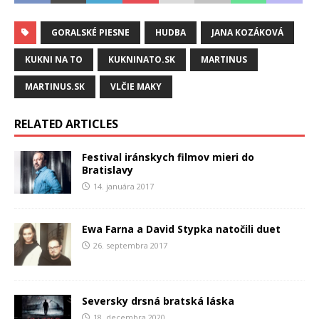
GORALSKÉ PIESNE
HUDBA
JANA KOZÁKOVÁ
KUKNI NA TO
KUKNINATO.SK
MARTINUS
MARTINUS.SK
VLČIE MAKY
RELATED ARTICLES
Festival iránskych filmov mieri do
Bratislavy
14. januára 2017
Ewa Farna a David Stypka natočili duet
26. septembra 2017
Seversky drsná bratská láska
18. decembra 2020