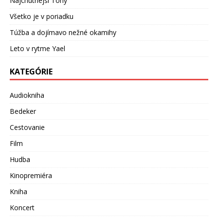
Najchutnejší Tony
Všetko je v poriadku
Túžba a dojímavo nežné okamihy
Leto v rytme Yael
KATEGÓRIE
Audiokniha
Bedeker
Cestovanie
Film
Hudba
Kinopremiéra
Kniha
Koncert