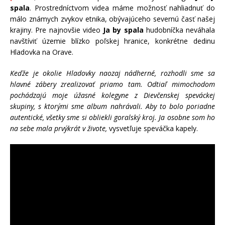
spala
. Prostredníctvom videa máme možnosť nahliadnuť do
málo známych zvykov etnika, obývajúceho severnú časť našej
krajiny. Pre najnovšie video
Ja by spala
hudobníčka neváhala
navštíviť územie blízko poľskej hranice, konkrétne dedinu
Hladovka na Orave.
Keďže je okolie Hladovky naozaj nádherné, rozhodli sme sa
hlavné zábery zrealizovať priamo tam. Odtiaľ mimochodom
pochádzajú moje úžasné kolegyne z Dievčenskej speváckej
skupiny, s ktorými sme album nahrávali. Aby to bolo poriadne
autentické, všetky sme si obliekli goralský kroj. Ja osobne som ho
na sebe mala prvýkrát v živote,
vysvetľuje speváčka kapely.