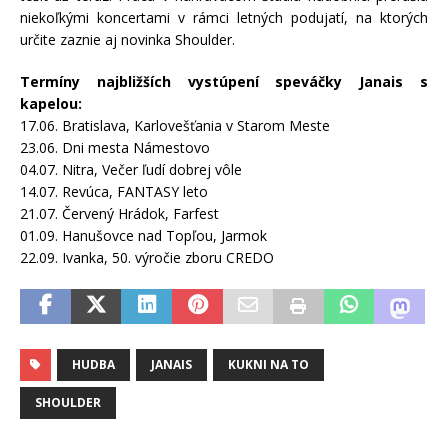
niekoľkými koncertami v rámci letných podujatí, na ktorých
určite zaznie aj novinka Shoulder.
Termíny najbližších vystúpení speváč
ky Janais s
kapelou:
17.06. Bratislava, Karlovešťania v Starom Meste
23.06. Dni mesta Námestovo
04.07. Nitra, Večer ľudí dobrej vôle
14.07. Revúca, FANTASY leto
21.07. Červený Hrádok, Farfest
01.09. Hanušovce nad Topľou, Jarmok
22.09. Ivanka, 50. výročie zboru CREDO
HUDBA
JANAIS
KUKNI NA TO
SHOULDER