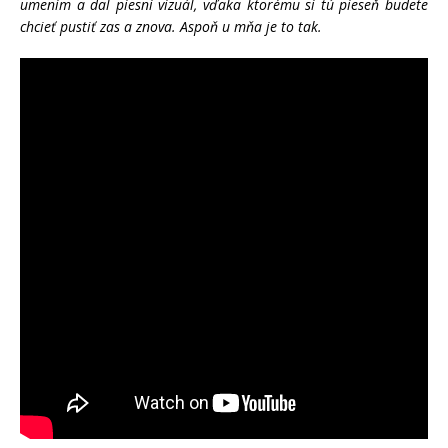
umen
ím a dal piesni vizuál, vďaka ktorému si tú
piese
ň budete
chcieť pustiť zas a znova. Aspoň u mňa je to tak.