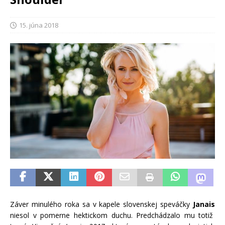
15. júna 2018
Záver minulého roka sa v kapele slovenskej speváč
ky
Janais
niesol v
pomerne hektickom duchu. Predchádzalo mu totiž