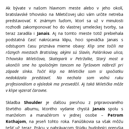
Ak bývate v našom hlavnom meste alebo v jeho okolí,
bratislavsk
é
trhovisko na Miletičovej ulici vám určite netreba
predstavovať. K známym ľuďom, ktorí sa už v minulosti
rozhodli zakomponovať ho do vlastnej umeleckej tvorby, sa
teraz zaradila i
Janais
. Aj na tomto mieste totiž prebiehala
podstatná časť nakrúcania klipu, hoci speváč
ka Janais s
odstupom času priznáva mierne obavy:
Klip sme točili na
rôznych miestach Bratislavy, akými sú Slavín, Palárikova ulica,
Trhovisko Miletičova, Skatepark v Petržalke, Starý
most a
ukončili sme ho spoločný
m tancom na Tyr
šovom nábreží pri
západe slnka. Točiť klip na Miletičke som si spočiatku
nedokázala predstaviť. No nechala som voľnú ruku
profesioná
lom a v
ýsledok ma presvedčil. Aj taká Miletička môže
v klipe vyzerať čarovne.
Skladba
Shoulder
je
ďalšou piesňou z pripravovaného
štvrtého albumu, ktorého vydanie chystá
Janais
spolu s
manželom a manažérom v jednej osobe –
Petrom
Kothajom
, na jeseň tohto roka. Fanúšikovia sa však môžu
tešiť už teraz. Prácu v
nahr
á
vacom
štúdiu hudobní
ci preru
šia