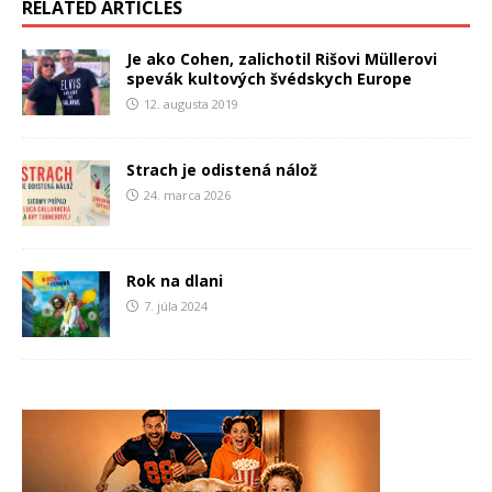
RELATED ARTICLES
Je ako Cohen, zalichotil Rišovi Müllerovi
spevák kultových švédskych Europe
12. augusta 2019
Strach je odistená nálož
24. marca 2026
Rok na dlani
7. júla 2024