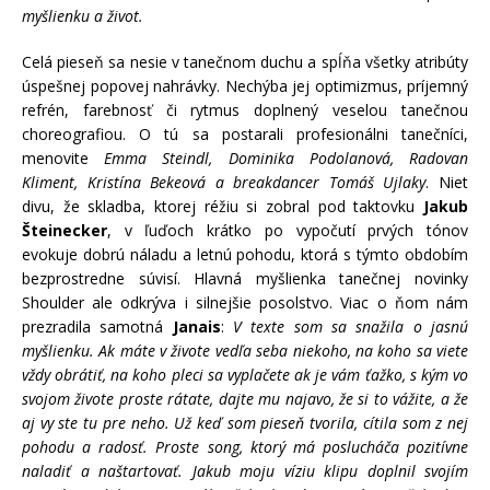
myšlienku a život.
Celá
piese
ň sa nesie v tanečnom duchu a spĺňa všetky atribúty
úspešnej popovej nahrávky. Nechýba jej optimizmus, príjemný
refrén, farebnosť či rytmus doplnený veselou tanečnou
choreografiou. O tú sa postarali profesionálni tanečníci,
menovite
Emma Steindl, Dominika Podolanová
, Radovan
Kliment, Krist
í
na Beke
ová
a breakdancer Tom
áš Ujlaky
. Niet
divu, že skladba, ktorej réžiu si zobral pod taktovku
Jakub
Š
teinecker
, v
ľuď
och kr
átko po vypočutí prvý
ch t
ónov
evokuje dobrú náladu a letnú pohodu, ktorá s týmto obdobím
bezprostredne súvisí. Hlavná myšlienka tanečnej novinky
Shoulder ale odkrýva i silnejšie posolstvo. Viac o ňom nám
prezradila samotná
Janais
:
V texte som sa snažila o jasnú
myšlienku. Ak máte v ž
ivote ved
ľa seba niekoho, na koho sa viete
vždy obrátiť, na koho pleci sa vyplačete ak je vám ťažko, s kým vo
svojom živote proste rátate, dajte mu najavo, že si to vážite, a že
aj vy ste tu pre neho. Už keď som pieseň tvorila, cítila som z nej
pohodu a radosť. Proste song, ktorý má poslucháča pozitívne
naladiť a naštartovať. Jakub moju víziu klipu doplnil svojí
m