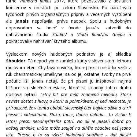
turn
é
Viano
čná Janais 2017
, ktor
é
pozostávalo z desiatich
koncertov v mestách po celom Slovensku. Po náročný
ch
t
ýždňoch plných organizačných príprav a večerných vystúpení
ale
Janais
nepo
ľavila, práve naopak. Spolu s hudobným
doprovodom sa hneď v úvode januára zatvorili do
nahrávacieho štúdia
Studio7 u Vlada Randyho Gnepu
a
pokračovali v nahrávaní štvrté
ho albumu.
Výsledkom nových hudobných podnetov je aj skladba
Shoulder
. Tá nepochybne zamieša karty v slovenskom letnom
rádiovom éteri. Chytľavá novinka, ktorej text i melódia vzišli z
rúk charizmatickej umelkyne, sa od jej ostatnej tvorby na prv
é
poč
utie l
íš
i. Janais netaj
í, že pri písaní ju inšpirovali najmä
blížiace sa slnečn
é
mesiace, ktor
é
si skladby tohto druhu
doslova pýtajú.
Letný hit pre mňa znamená melódiu, ktorú
neviete dostať z hlavy, a ktorú si pohmkávate, aj keď nechcete. Je
prirodzené, že v tomto období slovenský éter najviac oží
va a chrl
í
piesne s videoklipmi. Slnko, tanec, dobrá nálada… to všetko k
letnej piesni neodmysliteľ
ne patr
í. No ak je pieseň dobrá po
každej stránke, určite môž
e zauja
ť na dlhšie obdobie než jedno
leto. Presne o to sa všetci hudobníci snažíme – dať piesni