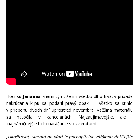
Hoci sú
Jananas
známi tým, že im všetko dlho trvá, v prípade
nakrúcania klipu sa podaril pravý opak – všetko sa stihlo
v priebehu dvoch dní uprostred novembra. Väčšina materiálu
sa natočila v kanceláriách. Najzaujímavejšie, ale i
najnáročnejšie bolo natáčanie so zvieratami.
„Ukočírovať zvieratá na pľaci je pochopiteľne väčšinou zložitejšie