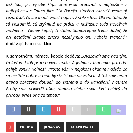
než ľudí, pri výrobe klipu sme však pracovali s najlepšími z
najlepších – s Fauna film Ota Bareša, ktorého zvieratá vedia aj
rozprávať, čo ste mohli vidieť napr. v Antikristovi. Okrem toho, že
sú roztomilé, sú zvyknuté na prácu a našťastie teda nezožrali
žiadneho z členov kapely či štábu. Samozrejme treba dodať, že
pri natáčaní žiadne zviera nezahynulo ani nebolo zranené,”
dodávajú tvorcovia klipu.
K samotnému námetu kapela dodáva:
„Uvažovali sme nad tým,
čo ľuďom kvôli práci najviac uniká. A jednou z tém bola príroda,
pohyb vonku, voľnosť. Proste vám v nejakom okamihu dôjde, že
sa necítite dobre a mali by ste ísť von na vzduch. A tak sme tento
nápad obrazovo dotiahli do extrému a do kancelárií v centre
Prahy sme priviedli líšku, daniela alebo sovu. Keď nejdeš do
prírody, príde ona za tebou.“
HUDBA
JANANAS
KUKNI NA TO