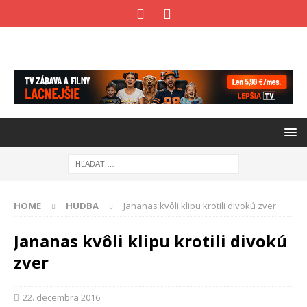
HOME
HUDBA
Jananas kvôli klipu krotili divokú zver
Jananas kvôli klipu krotili divokú
zver
22. decembra 2016