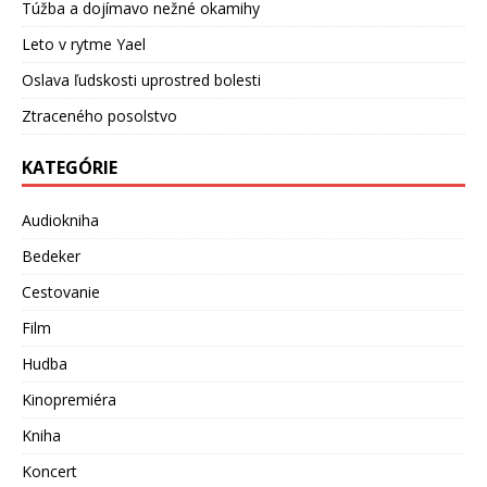
Túžba a dojímavo nežné okamihy
Leto v rytme Yael
Oslava ľudskosti uprostred bolesti
Ztraceného posolstvo
KATEGÓRIE
Audiokniha
Bedeker
Cestovanie
Film
Hudba
Kinopremiéra
Kniha
Koncert