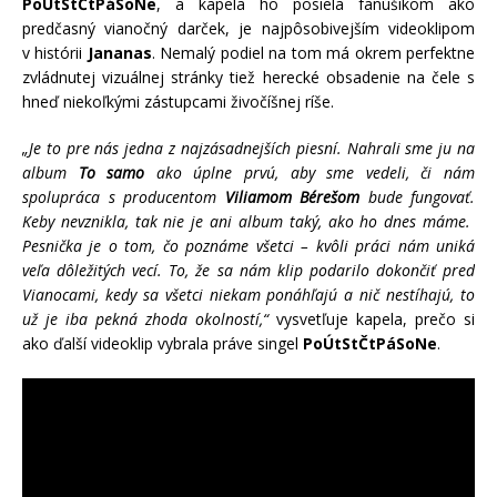
PoÚtStČtPáSoNe
, a kapela ho posiela fanúšikom ako
predčasný vianočný darček, je najpôsobivejším videoklipom
v histórii
Jananas
. Nemalý podiel na tom má okrem perfektne
zvládnutej vizuálnej stránky tiež herecké obsadenie na čele s
hneď niekoľkými zástupcami živočíšnej ríše.
„Je to pre nás jedna z najzásadnejších piesní. Nahrali sme ju na
album
To samo
ako úplne prvú, aby sme vedeli, či nám
spolupráca s producentom
Viliamom Bérešom
bude fungovať.
Keby nevznikla, tak nie je ani album taký, ako ho dnes máme.
Pesnička je o tom, čo poznáme všetci – kvôli práci nám uniká
veľa dôležitých vecí. To, že sa nám klip podarilo dokončiť pred
Vianocami, kedy sa všetci niekam ponáhľajú a nič nestíhajú, to
už je iba pekná zhoda okolností,“
vysvetľuje kapela, prečo si
ako ďalší videoklip vybrala práve singel
PoÚtStČtPáSoNe
.