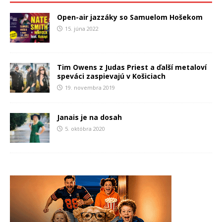
Open-air jazzáky so Samuelom Hošekom
15. júna 2022
Tim Owens z Judas Priest a ďalší metaloví
speváci zaspievajú v Košiciach
19. novembra 2019
Janais je na dosah
5. októbra 2020