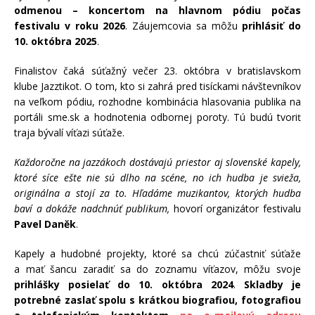
odmenou – koncertom na hlavnom pódiu počas
festivalu v roku 2026
. Záujemcovia sa môžu
prihlásiť do
10. októbra 2025
.
Finalistov čaká súťažný večer 23. októbra v bratislavskom
klube Jazztikot. O tom, kto si zahrá pred tisíckami návštevníkov
na veľkom pódiu, rozhodne kombinácia hlasovania publika na
portáli sme.sk a hodnotenia odbornej poroty. Tú budú tvoriť
traja bývalí víťazi súťaže.
Každoročne na jazzákoch dostávajú priestor aj slovenské kapely,
ktoré síce ešte nie sú dlho na scéne, no ich hudba je svieža,
originálna a stojí za to. Hľadáme muzikantov, ktorých hudba
baví a dokáže nadchnúť publikum,
hovorí organizátor festivalu
Pavel Daněk
.
Kapely a hudobné projekty, ktoré sa chcú zúčastniť súťaže
a mať šancu zaradiť sa do zoznamu víťazov, môžu svoje
prihlášky posielať do 10. októbra 2024
.
Skladby je
potrebné zaslať spolu s krátkou biografiou, fotografiou