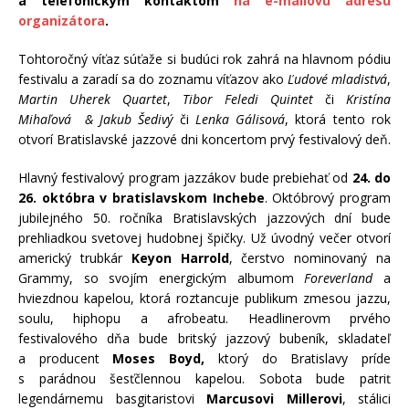
a telefonickým kontaktom
na e-mailovú adresu
organizátora
.
Tohtoročný víťaz súťaže si budúci rok zahrá na hlavnom pódiu
festivalu a zaradí sa do zoznamu víťazov ako
Ľudové mladistvá
,
Martin Uherek Quartet
,
Tibor Feledi Quintet
či
Kristína
Mihaľová & Jakub Šedivý
či
Lenka Gálisová
, ktorá tento rok
otvorí Bratislavské jazzové dni koncertom prvý festivalový deň.
Hlavný festivalový program jazzákov bude prebiehať od
24. do
26. októbra v bratislavskom Inchebe
. Októbrový program
jubilejného 50. ročníka Bratislavských jazzových dní bude
prehliadkou svetovej hudobnej špičky. Už úvodný večer otvorí
americký trubkár
Keyon Harrold
, čerstvo nominovaný na
Grammy, so svojím energickým albumom
Foreverland
a
hviezdnou kapelou, ktorá roztancuje publikum zmesou jazzu,
soulu, hiphopu a afrobeatu. Headlinerovm prvého
festivalového dňa bude britský jazzový bubeník, skladateľ
a producent
Moses Boyd,
ktorý do Bratislavy príde
s parádnou šesťčlennou kapelou. Sobota bude patriť
legendárnemu basgitaristovi
Marcusovi Millerovi
, stálici