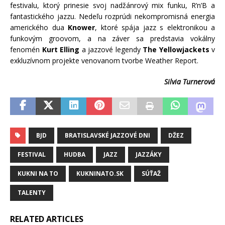
festivalu, ktorý prinesie svoj nadžánrový mix funku, R’n’B a
fantastického jazzu. Nedeľu rozprúdi nekompromisná energia
amerického dua
Knower
, ktoré spája jazz s elektronikou a
funkovým groovom, a na záver sa predstavia vokálny
fenomén
Kurt Elling
a jazzové legendy
The Yellowjackets
v
exkluzívnom projekte venovanom tvorbe Weather Report.
Silvia Turnerová
BJD
BRATISLAVSKÉ JAZZOVÉ DNI
DŽEZ
FESTIVAL
HUDBA
JAZZ
JAZZÁKY
KUKNI NA TO
KUKNINATO.SK
SÚŤAŽ
TALENTY
RELATED ARTICLES