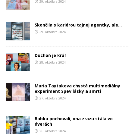
29. októbra 2024
Skončila s kariérou tajnej agentky, ale…
29. októbra 2024
Duchoň je kráľ
28. októbra 2024
Maria Taytakova chystá multimediálny
experiment Spev lásky a smrti
27. októbra 2024
Babku pochovali, ona zrazu stála vo
dverách
26. októbra 2024