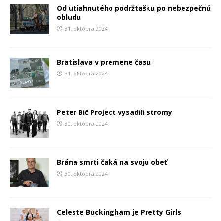
Od utiahnutého podržtašku po nebezpečnú
obludu
31. októbra 2024
Bratislava v premene času
31. októbra 2024
Peter Bič Project vysadili stromy
30. októbra 2024
Brána smrti čaká na svoju obeť
30. októbra 2024
Celeste Buckingham je Pretty Girls