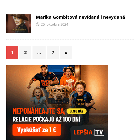
Marika Gombitová nevídaná i nevydaná
25. októbra 2024
1
2
…
7
»