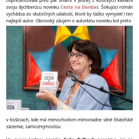
odprezentovala pred pár dňami v jednej z košických kaviarní
svoju dychberúcu novinku
Cesta na Donbas
. Šokujúci román
vychádza zo skutočných udalostí, ktoré by ťažko vymyslel i ten
najlepší autor. Obrovský záujem o autorkinu novinku bol preto
v Košiciach, kde má mimochodom mimoriadne silné čitateľské
zázemie, samozrejmosťou.