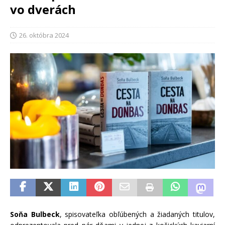
vo dverách
26. októbra 2024
Soňa Bulbeck
, spisovateľka obľúbených a žiadaných titulov,