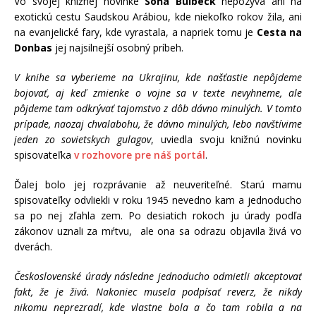
Vo svojej knižnej novinke
Soňa Bulbeck
nepozýva ani na
exotickú cestu Saudskou Arábiou, kde niekoľko rokov žila, ani
na evanjelické fary, kde vyrastala, a napriek tomu je
Cesta na
Donbas
jej najsilnejší osobný príbeh.
V knihe sa vyberieme na Ukrajinu, kde našťastie nepôjdeme
bojovať, aj keď zmienke o vojne sa v texte nevyhneme, ale
pôjdeme tam odkrývať tajomstvo z dôb dávno minulých. V tomto
prípade, naozaj chvalabohu, že dávno minulých, lebo navštívime
jeden zo sovietskych gulagov
, uviedla svoju knižnú novinku
spisovateľka
v rozhovore pre náš portál
.
Ďalej bolo jej rozprávanie až neuveriteľné. Starú mamu
spisovateľky odvliekli v roku 1945 nevedno kam a jednoducho
sa po nej zľahla zem. Po desiatich rokoch ju úrady podľa
zákonov uznali za mŕtvu, ale ona sa odrazu objavila živá vo
dverách.
Československé úrady následne jednoducho odmietli akceptovať
fakt, že je živá. Nakoniec musela podpísať reverz, že nikdy
nikomu neprezradí, kde vlastne bola a čo tam robila a na