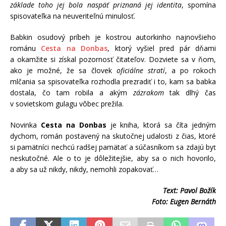
základe toho jej bola naspäť priznaná jej identita
, spomína
spisovateľka na neuveriteľnú minulosť.
Babkin osudový príbeh je kostrou autorkinho najnovšieho
románu
Cesta na Donbas
, ktorý vyšiel pred pár dňami
a okamžite si získal pozornosť čitateľov. Dozviete sa v ňom,
ako je možné, že sa človek
oficiálne stratí
, a po rokoch
mlčania sa spisovateľka rozhodla prezradiť i to, kam sa babka
dostala, čo tam robila a akým
zázrakom
tak dlhý čas
v sovietskom gulagu vôbec prežila.
Novinka
Cesta na Donbas
je kniha, ktorá sa číta jedným
dychom, román postavený na skutočnej udalosti z čias, ktoré
si pamätníci nechcú radšej pamätať a súčasníkom sa zdajú byť
neskutočné. Ale o to je dôležitejšie, aby sa o nich hovorilo,
a aby sa už nikdy, nikdy, nemohli zopakovať…
Text: Pavol Božík
Foto: Eugen Bernáth