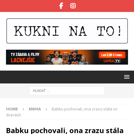
HOME
KNIHA
Babku pochovali, ona zrazu stála vo
dverách
Babku pochovali, ona zrazu stála