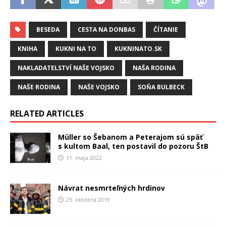
BESEDA
CESTA NA DONBAS
ČÍTANIE
KNIHA
KUKNI NA TO
KUKNINATO.SK
NAKLADATELSTVÍ NAŠE VOJSKO
NAŠA RODINA
NAŠE RODINA
NAŠE VOJSKO
SOŇA BULBECK
RELATED ARTICLES
Müller so Šebanom a Peterajom sú späť
s kultom Baal, ten postavil do pozoru ŠtB
11. mája 2022
Návrat nesmrteľných hrdinov
25. októbra 2019