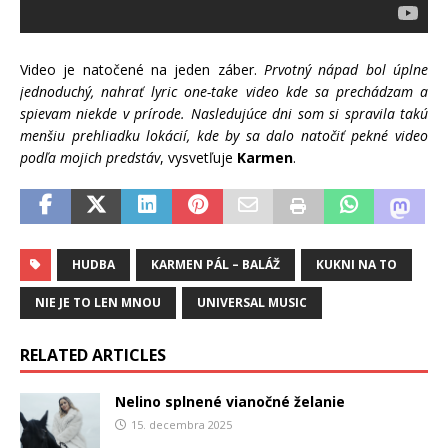
Video je natočené na jeden záber.
Prvotný nápad bol úplne
jednoduchý, nahrať lyric one-take video kde sa prechádzam a
spievam niekde v prírode. Nasledujúce dni som si spravila takú
menšiu prehliadku lokácií, kde by sa dalo natočiť pekné video
podľa mojich predstáv
, vysvetľuje
Karmen
.
HUDBA
KARMEN PÁL – BALÁŽ
KUKNI NA TO
NIE JE TO LEN MNOU
UNIVERSAL MUSIC
RELATED ARTICLES
Nelino splnené vianočné želanie
15. decembra 2025