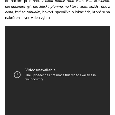
domácom prostredí.
V okolí máme toho veľmi veľa krásneho,
ale nakoniec vyhrala Silická planina, na ktorú vidím každé ráno z
okna, keď sa zobudím
, hovorí speváčka o lokáciách, ktoré si na
nakrútenie lyric videa vybrala.