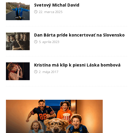
Svetový Michal David
22. marca 2025
Dan Bárta príde koncertovať na Slovensko
5. apríla 2023
Kristína má klip k piesni Láska bombová
2. mája 2017