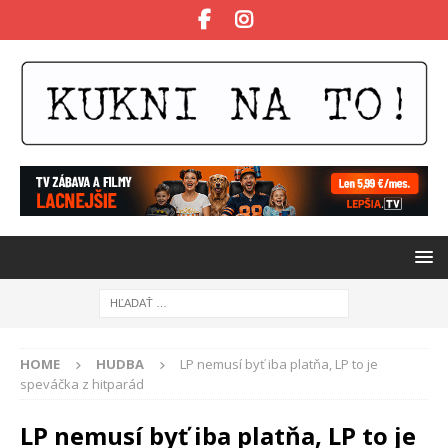
HOME
HUDBA
LP nemusí byť iba platňa, LP to je
speváčka z hitparád
LP nemusí byť iba platňa, LP to je