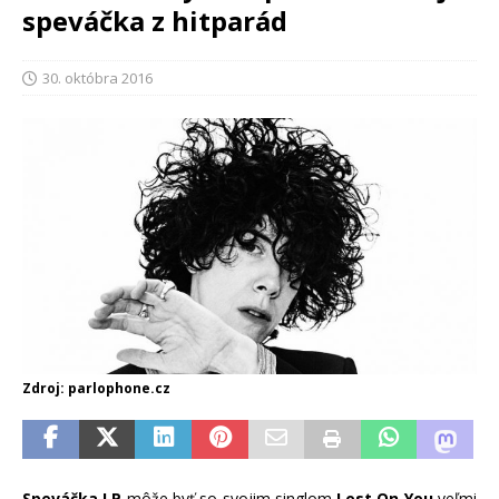
speváčka z hitparád
30. októbra 2016
Zdroj: parlophone.cz
Speváčka LP
môže byť so svojim singlom
Lost On You
veľmi