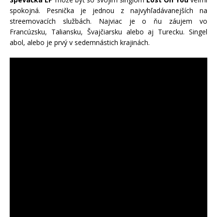
spokojná. Pesnička je jednou z najvyhľadávanejších na
streemovacích službách. Najviac je o ňu záujem vo
Francúzsku, Taliansku, Švajčiarsku alebo aj Turecku. Singel
abol, alebo je prvý v sedemnástich krajinách.