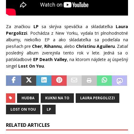
Za značkou
LP
sa skrýva speváčka a skladateľka
Laura
Pergolizzi
. Pochádza z New Yorku, vydala tri plnohodnotné
albumy, niekoľko EP a ako skladateľka sa podieľala na
piesňach pre
Cher
,
Rihannu
,
alebo
Christinu Aguileru
. Zatiaľ
posledný album zverejnila tento rok v lete. Jedná sa o
päťskladbové
EP Death Valley
, na ktorom nájdete aj úspešný
singel
Lost On You
.
HUDBA
KUKNI NA TO
LAURA PERGOLIZZI
LOST ON YOU
LP
RELATED ARTICLES