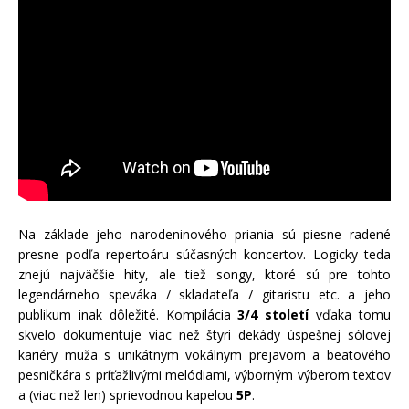
Na základe jeho narodeninového priania sú piesne radené
presne podľa repertoáru súčasných koncertov. Logicky teda
znejú najväčšie hity, ale tiež songy, ktoré sú pre tohto
legendárneho speváka / skladateľa / gitaristu etc. a jeho
publikum inak dôležité. Kompilácia
3/4 století
vďaka tomu
skvelo dokumentuje viac než štyri dekády úspešnej sólovej
kariéry muža s unikátnym vokálnym prejavom a beatového
pesničkára s príťažlivými melódiami, výborným výberom textov
a (viac než len) sprievodnou kapelou
5P
.