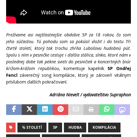
Prežívame asi najšťastnejšie obdobie 5P za 18 rokov, čo som
jeho súčasťou. Tú pohodu som sa pokúsil vložiť i do textu Tři
čtvrtě století, ktorý tak trochu zhŕňa Lubošovu hudobnú púť.
Spolu s ním v pesničke cestuje i ďalšia stálica, slnko, ktoré nám v
poslednej dobe tak pekne svieti do pesničiek a koncertných šnúr
krížom-krážom republikou
, komentuje kapelník
5P Ondřej
Fencl
záverečný song kompilácie, ktorý je zároveň vitálnym
prísľubom ďalších pokračovaní.
Adriána Nievelt / vydavateľstvo Supraphon
¾ STOLETÍ
5P
HUDBA
KOMPILÁCIA