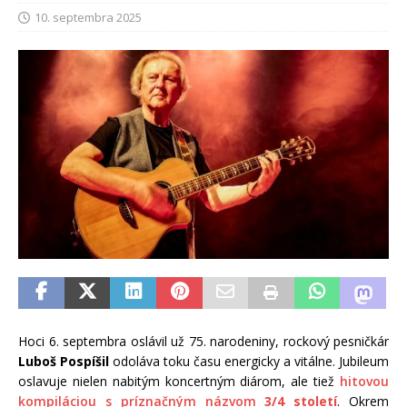
10. septembra 2025
Hoci 6. septembra oslávil už 75. narodeniny, rockový pesničkár
Luboš Pospíšil
odoláva toku času energicky a vitálne. Jubileum
oslavuje nielen nabitým koncertným diárom, ale tiež
hitovou
kompiláciou s príznačným názvom
3/4 století
. Okrem