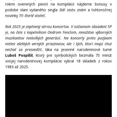
rokmi overených piesní na kompilácii nájdeme bonusy v
podobe vlani vydaného singla
Dál cestu znám
a tohtoročnej
novinky
Tři čtvrtě století
.
Rok 2025 je zaplnený sériou koncertov. V súčasnom obsadení 5P
je, na čele s kapelníkom Ondrom Fenclom, množstvo výborných
muzikantov niekoľkých generácií. Na koncerty preto pozývam
nielen všetkých verných priaznivcov, ale i tých, ktorí majú chuť
nechať sa presvedčiť
, láka na jesenné narodeninové turné
Luboš Pospíšil
, ktorý pre symbolických bezmála 75 minút
svojej narodeninovej kompilácie vybral 18 skladieb z rokov
1983 až 2025.