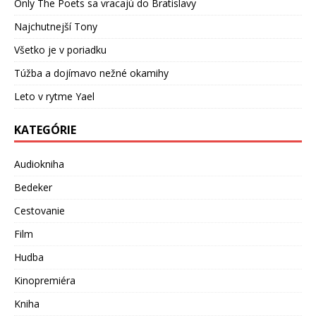
Only The Poets sa vracajú do Bratislavy
Najchutnejší Tony
Všetko je v poriadku
Túžba a dojímavo nežné okamihy
Leto v rytme Yael
KATEGÓRIE
Audiokniha
Bedeker
Cestovanie
Film
Hudba
Kinopremiéra
Kniha