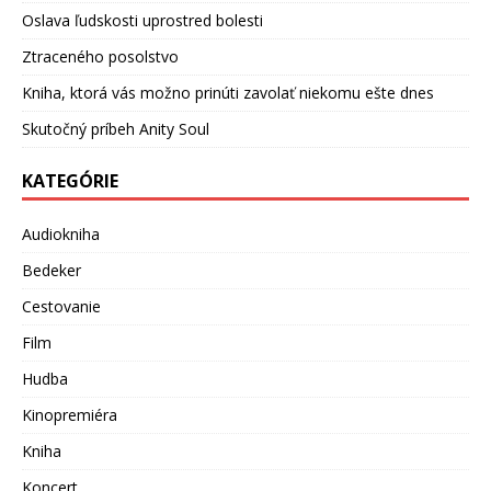
Oslava ľudskosti uprostred bolesti
Ztraceného posolstvo
Kniha, ktorá vás možno prinúti zavolať niekomu ešte dnes
Skutočný príbeh Anity Soul
KATEGÓRIE
Audiokniha
Bedeker
Cestovanie
Film
Hudba
Kinopremiéra
Kniha
Koncert