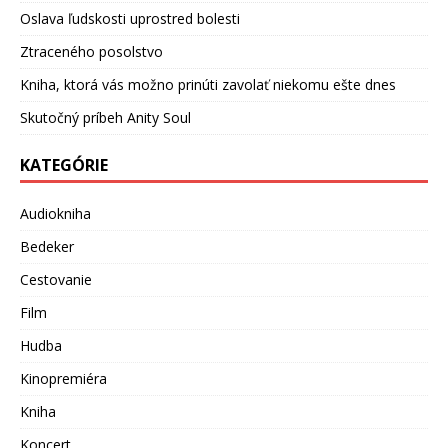
Oslava ľudskosti uprostred bolesti
Ztraceného posolstvo
Kniha, ktorá vás možno prinúti zavolať niekomu ešte dnes
Skutočný príbeh Anity Soul
KATEGÓRIE
Audiokniha
Bedeker
Cestovanie
Film
Hudba
Kinopremiéra
Kniha
Koncert