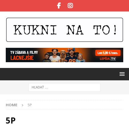
HOME
5P
5P