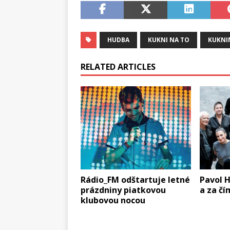
HUDBA
KUKNI NA TO
KUKNI
RELATED ARTICLES
Rádio_FM odštartuje letné
Pavol 
prázdniny piatkovou
a za čí
klubovou nocou