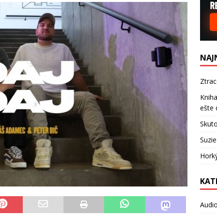
NAJ
Ztra
Kniha
ešte 
Skuto
Suzie
Hork
KAT
Audi