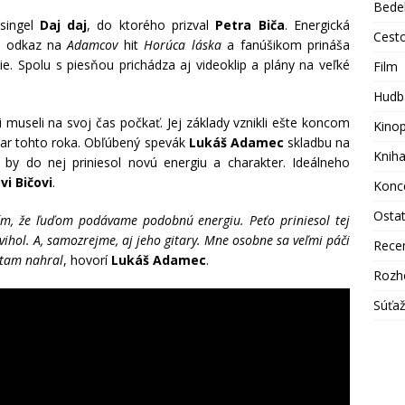
Bede
singel
Daj daj
, do ktorého prizval
Petra Biča
. Energická
Cest
be odkaz na
Adamcov
hit
Horúca láska
a fanúšikom prináša
ie. Spolu s piesňou prichádza aj videoklip a plány na veľké
Film
Hudb
 museli na svoj čas počkať. Jej základy vznikli ešte koncom
Kino
jar tohto roka. Obľúbený spevák
Lukáš Adamec
skladbu na
Knih
rý by do nej priniesol novú energiu a charakter. Ideálneho
vi Bičovi
.
Konc
Osta
slím, že ľuďom podávame podobnú energiu. Peťo priniesol tej
vihol. A, samozrejme, aj jeho gitary. Mne osobne sa veľmi páči
Rece
 tam nahral
, hovorí
Lukáš Adamec
.
Rozh
Súťa