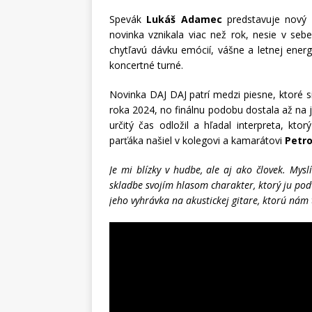
Spevák
Lukáš Adamec
predstavuje nový 
novinka vznikala viac než rok, nesie v se
chytľavú dávku emócií, vášne a letnej energ
koncertné turné.
Novinka DAJ DAJ patrí medzi piesne, ktoré si
roka 2024, no finálnu podobu dostala až na 
určitý čas odložil a hľadal interpreta, kto
parťáka našiel v kolegovi a kamarátovi
Petro
Je mi blízky v hudbe, ale aj ako človek. My
skladbe svojím hlasom charakter, ktorý ju pod
jeho vyhrávka na akustickej gitare, ktorú nám