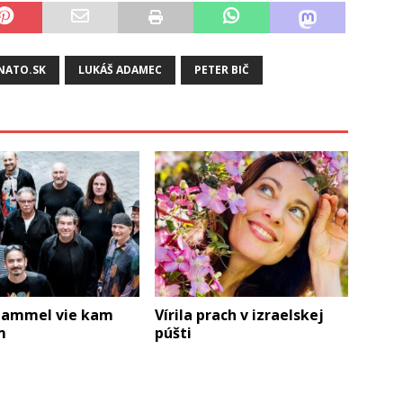
NATO.SK
LUKÁŠ ADAMEC
PETER BIČ
Hammel vie kam
Vírila prach v izraelskej
m
púšti