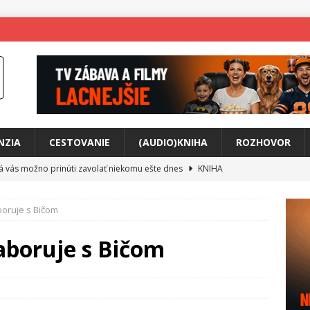
NZIA
CESTOVANIE
(AUDIO)KNIHA
ROZHOVOR
rá vás možno prinúti zavolať niekomu ešte dnes
KNIHA
ríbeh Anity Soul
HUDBA
oruje s Bičom
tkovala rozchod
HUDBA
íže cestou na Monte Mabu
HUDBA
boruje s Bičom
a unikátny akustický koncert
HUDBA
 svet plný tajomstiev
FILM
o posolstvo
HUDBA