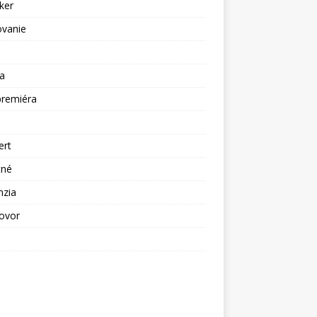
ker
ovanie
a
premiéra
a
ert
tné
nzia
ovor
ž