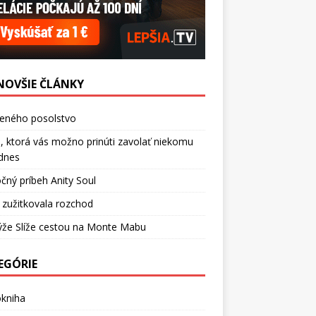
NOVŠIE ČLÁNKY
ceného posolstvo
, ktorá vás možno prinúti zavolať niekomu
dnes
čný príbeh Anity Soul
 zužitkovala rozchod
ýže Slíže cestou na Monte Mabu
EGÓRIE
okniha