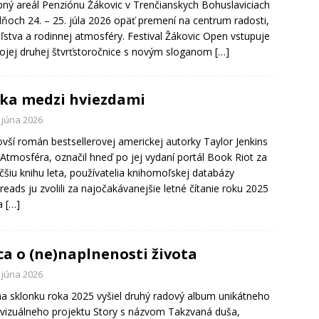
ný areál Penziónu Žákovic v Trenčianskych Bohuslaviciach
dňoch 24. – 25. júla 2026 opäť premení na centrum radosti,
eľstva a rodinnej atmosféry. Festival Žákovic Open vstupuje
ojej druhej štvrťstoročnice s novým sloganom
[…]
ka medzi hviezdami
 júna 2026
vší román bestsellerovej americkej autorky Taylor Jenkins
 Atmosféra, označil hneď po jej vydaní portál Book Riot za
čšiu knihu leta, používatelia knihomoľskej databázy
eads ju zvolili za najočakávanejšie letné čítanie roku 2025
la
[…]
ca o (ne)naplnenosti života
 júna 2026
a sklonku roka 2025 vyšiel druhý radový album unikátneho
vizuálneho projektu Story s názvom Takzvaná duša,