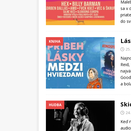
Maleb
sa v 
priat
do sv
Lás
KNIHA
25.
Najno
Reid,
najvä
Goodr
a bo
Ski
HUDBA
24.
Keď n
audio