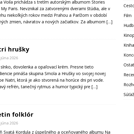
a Voila prichádza s tretím autorským albumom Stories
Cest
My Paris. Nevznikal za zatvorenými dverami štúdia, ale v
ehu niekoľkých rokov medzi Prahou a Parížom v období
Film
ých zmien, návratov a nových začiatkov. Za albumom
[…]
Hudb
Kino
Knih
ri hrušky
Konc
 júna 2026
Osta
 slnko, dovolenka a opaľovací krém. Presne tieto
diencie prináša skupina Smola a Hrušky vo svojej novej
Rece
be Natri, ktorá je ako stvorená na horúce dni pri vode.
Rozh
avý refrén, tanečný rytmus a humor typický pre
[…]
Súťa
tin folklór
 júna 2026
eň Svatá Kordula z úspešného a oceňovaného albumu Na