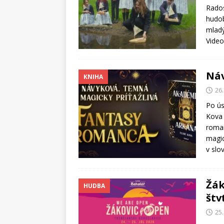
Rados
hudob
mladý
Video
Ná
KNIHA
26.
Po ús
Kova 
roman
magic
v slo
Žák
HUDBA
štv
25.