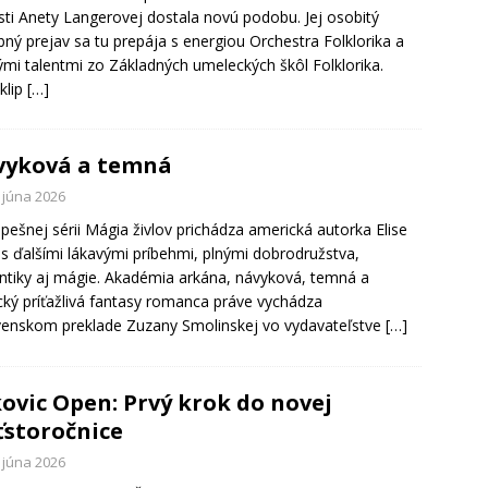
ti Anety Langerovej dostala novú podobu. Jej osobitý
ný prejav sa tu prepája s energiou Orchestra Folklorika a
mi talentmi zo Základných umeleckých škôl Folklorika.
klip
[…]
vyková a temná
 júna 2026
pešnej sérii Mágia živlov prichádza americká autorka Elise
s ďalšími lákavými príbehmi, plnými dobrodružstva,
tiky aj mágie. Akadémia arkána, návyková, temná a
ký príťažlivá fantasy romanca práve vychádza
venskom preklade Zuzany Smolinskej vo vydavateľstve
[…]
ovic Open: Prvý krok do novej
ťstoročnice
 júna 2026