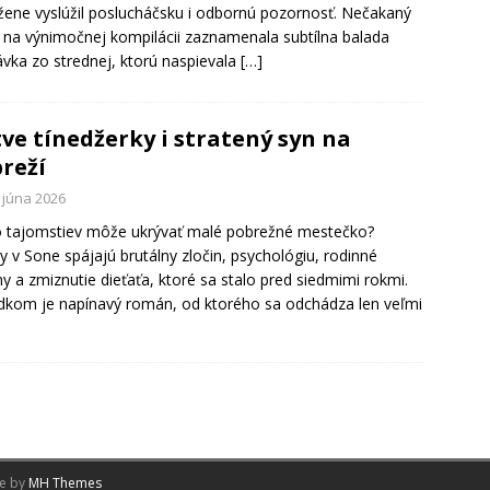
žene vyslúžil poslucháčsku i odbornú pozornosť. Nečakaný
 na výnimočnej kompilácii zaznamenala subtílna balada
ávka zo strednej, ktorú naspievala
[…]
ve tínedžerky i stratený syn na
reží
 júna 2026
 tajomstiev môže ukrývať malé pobrežné mestečko?
y v Sone spájajú brutálny zločin, psychológiu, rodinné
y a zmiznutie dieťaťa, ktoré sa stalo pred siedmimi rokmi.
dkom je napínavý román, od ktorého sa odchádza len veľmi
me by
MH Themes