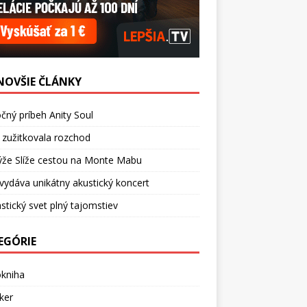
NOVŠIE ČLÁNKY
čný príbeh Anity Soul
 zužitkovala rozchod
ýže Slíže cestou na Monte Mabu
vydáva unikátny akustický koncert
stický svet plný tajomstiev
EGÓRIE
okniha
ker