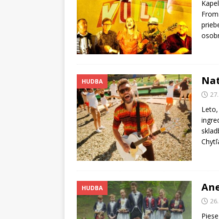
Kapel
From 
prieb
osobn
Nat
HUDBA
27.
Leto,
ingre
sklad
Chytľ
Ane
HUDBA
26.
Pies