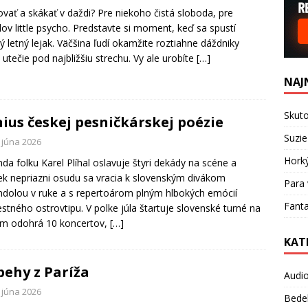
vať a skákať v daždi? Pre niekoho čistá sloboda, pre
ov little psycho. Predstavte si moment, keď sa spustí
ý letný lejak. Väčšina ľudí okamžite roztiahne dáždniky
 utečie pod najbližšiu strechu. Vy ale urobíte
[…]
NAJ
Skuto
ius českej pesničkárskej poézie
Suzie
 júna 2026
Hork
da folku Karel Plíhal oslavuje štyri dekády na scéne a
ek nepriazni osudu sa vracia k slovenským divákom
Para 
dolou v ruke a s repertoárom plným hlbokých emócií
Fanta
estného ostrovtipu. V polke júla štartuje slovenské turné na
om odohrá 10 koncertov,
[…]
KAT
behy z Paríža
Audi
 júna 2026
Bede