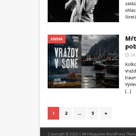
zaslú
ohlas
Stret
Mŕt
KNIHA
pob
24.
Koľko
Vražd
traum
Výsle
[…]
1
2
…
5
»
Copyright © 2026 | MH Magazine WordPress The