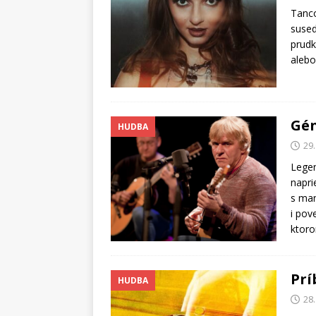
Tanco
sused
prudk
alebo
Gén
HUDBA
29.
Legen
napri
s man
i pov
ktor
Prí
HUDBA
28.