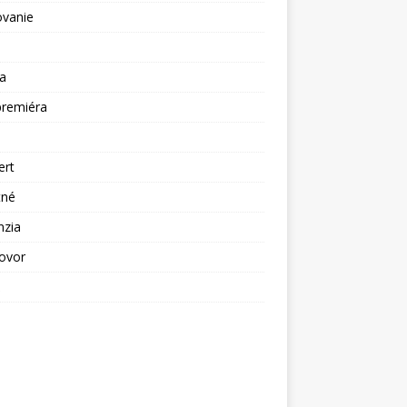
ovanie
a
premiéra
a
ert
tné
nzia
ovor
ž