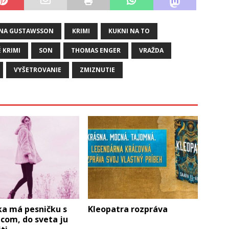
NA GUSTAWSSON
KRIMI
KUKNI NA TO
 KRIMI
SON
THOMAS ENGER
VRAŽDA
VYŠETROVANIE
ZMIZNUTIE
ka má pesničku s
Kleopatra rozpráva
com, do sveta ju