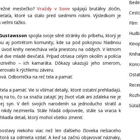
Bede
brežné mestečko?
Vraždy v Sone
spájajú brutálny zločin,
Cest
ieťaťa, ktoré sa stalo pred siedmimi rokmi. Výsledkom je
 veľmi ťažko.
Film
Hudb
 Gustawsson
spojila svoje silné stránky do príbehu, ktorý je
ou aj portrétom komunity, kde sa pod pokojnou hladinou
Kino
úvod knihy nenecháva veľa priestoru na oddych. V letnom
Knih
dve mladé dievčatá. Prípad otriasa celým okolím a polícia
dozrivého – ich kamaráta. Dôkazy ukazujú jeho smerom,
Konc
erovalo k rýchlemu záveru.
Osta
ová. Odborníčka na reč tela a pamäť.
Rece
ela a pamäť. Vie si všímať detaily, ktoré ostatní prehliadajú.
Rozh
 na to, čo sa snažia zatajiť. Jej život však ani zďaleka nie je
ej syn. V deň svojich narodenín sa jednoducho stratil a
Súťa
ikdy nezmierila. Stále hľadá odpovede, stále sa vracia k
liadla detail, ktorý mohol všetko zmeniť.
ostavy niekoho viac než len ďalšieho človeka riešiaceho
j, ktorá sa odmieta vzdať. A keď sa začnú objavovať náznaky,