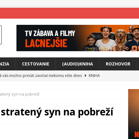
NZIA
CESTOVANIE
(AUDIO)KNIHA
ROZHOVOR
rá vás možno prinúti zavolať niekomu ešte dnes
KNIHA
ríbeh Anity Soul
HUDBA
ratený syn na pobreží
tkovala rozchod
HUDBA
íže cestou na Monte Mabu
HUDBA
 stratený syn na pobreží
a unikátny akustický koncert
HUDBA
 svet plný tajomstiev
FILM
o posolstvo
HUDBA