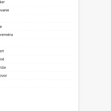
ker
ovanie
a
premiéra
a
ert
tné
nzia
ovor
ž