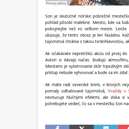
Son je skutočné nórske pobrežné mestečko 
pohľad pôsobí malebne. Miesto, kde sa ľudia
pokojnejšie než vo veľkom meste. Lenže č
ukazuje, že tento obraz je len fasádou. Každ
tajomstvá chránia s takou tvrdohlavosťou, ako
Ak očakávate nepretržitú akciu od prvej do
Autori si dávajú načas. Budujú atmosféru, 
Miestami je vyšetrovanie skôr trpezlivým s
prístup nebude vyhovovať a bude sa im zdať p
Ak máte radi severské krimi, v ktorých nej
pomaly odhaľované tajomstvá,
Vraždy v 
nevnucuje hlučnými efektmi, ale získa si v
potrebujete vedieť, čo sa v mestečku Son nao