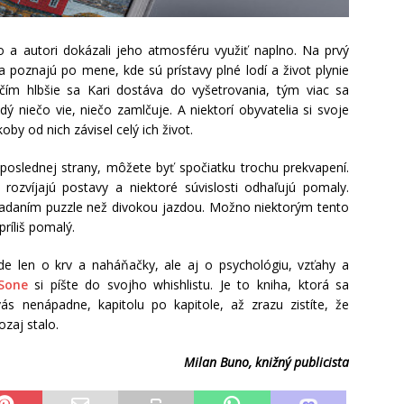
a autori dokázali jeho atmosféru využiť naplno. Na prvý
 poznajú po mene, kde sú prístavy plné lodí a život plynie
ím hlbšie sa Kari dostáva do vyšetrovania, tým viac sa
ý niečo vie, niečo zamlčuje. A niektorí obyvatelia si svoje
by od nich závisel celý ich život.
 poslednej strany, môžete byť spočiatku trochu prekvapení.
rozvíjajú postavy a niektoré súvislosti odhaľujú pomaly.
kladaním puzzle než divokou jazdou. Možno niektorým tento
ríliš pomalý.
de len o krv a naháňačky, ale aj o psychológiu, vzťahy a
Sone
si píšte do svojho whishlistu. Je to kniha, ktorá sa
ás nenápadne, kapitolu po kapitole, až zrazu zistíte, že
zaj stalo.
Milan Buno, knižný publicista