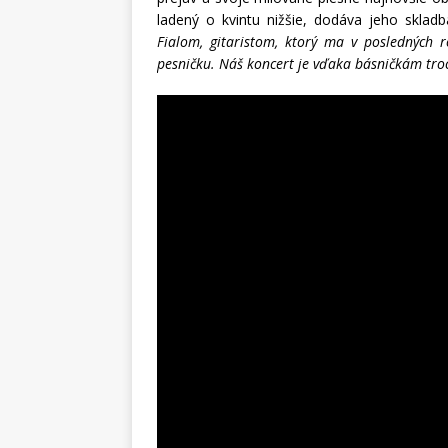
ladený o kvintu nižšie, dodáva jeho sklad
Fialom, gitaristom, ktorý ma v posledných 
pesničku. Náš koncert je vďaka básničkám tr