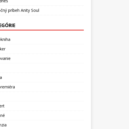
dnes
čný príbeh Anity Soul
EGÓRIE
okniha
ker
ovanie
a
premiéra
a
ert
tné
nzia