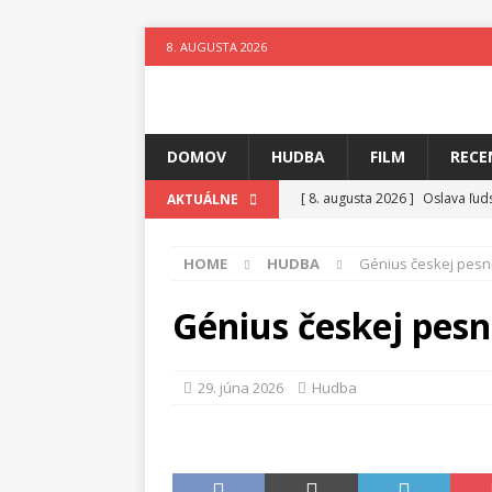
8. AUGUSTA 2026
DOMOV
HUDBA
FILM
RECE
[ 8. augusta 2026 ]
Oslava ľud
AKTUÁLNE
[ 7. augusta 2026 ]
Ztracenéh
HOME
HUDBA
Génius českej pesn
[ 7. augusta 2026 ]
Kniha, kto
[ 6. augusta 2026 ]
Skutočný p
Génius českej pesn
[ 5. augusta 2026 ]
Suzie zuži
[ 4. augusta 2026 ]
Horkýže Sl
29. júna 2026
Hudba
[ 8. augusta 2026 ]
Leto v ryt