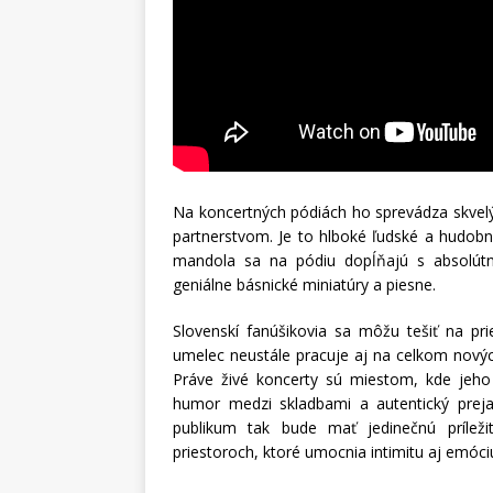
Na koncertných pódiách ho sprevádza skvelý
partnerstvom. Je to hlboké ľudské a hudobn
mandola sa na pódiu dopĺňajú s absolútn
geniálne básnické miniatúry a piesne.
Slovenskí fanúšikovia sa môžu tešiť na pr
umelec neustále pracuje aj na celkom novýc
Práve živé koncerty sú miestom, kde jeho p
humor medzi skladbami a autentický preja
publikum tak bude mať jedinečnú príleži
priestoroch, ktoré umocnia intimitu aj emóci