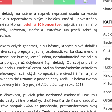
ešte 
Skuto
i dekády na scéne a napriek nepriazni osudu sa vracia
 a s repertoárom plným hlbokých emócií i povestného
KAT
turné na ktorom
odohrá
10 koncertov
, najbližšie sa na neho
láši
,
Kežmarku
,
Modre
a
Bratislave
. Na jeseň zahrá aj
Audi
volene
.
Bede
ckom celých generácií, a sú básnici, ktorých slová dokážu
Cest
to dva svety prepoja v jednej osobnosti, vzniká úkaz menom
zmysel pre humor, jemnú iróniu, nezabudnuteľné melódie a
Film
sa pohybuje už úctyhodné štyri dekády. Od svojho prvého
Hudb
divuhodnú umeleckú cestu. Stal sa štvornásobným držiteľom
eňovaných scénických kompozícií pre divadlá i film a jeho
Kino
l akademické uznanie v podobe ceny Anděl. Plíhalova tvorba
Knih
posledný bilančný projekt
Alba a bonusy
z roku 2018.
Konc
m človekom, je však jeho nezlomná osobnosť. Hoci mu
Osta
 do cesty vážne prekážky, chuť tvoriť a deliť sa o radosť z
 Práve naopak.
Plíhal
sa prispôsobil, pretransformoval svoj
Rece
ohatil o hru na mandolu. Tento jedinečný strunový nástroj,