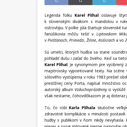
Legenda folku
Karel Plíhal
oslavuje štyr
k slovenským divákom s mandolou v ruke
ostrovtipu. V polke júla štartuje slovenské 
fanúšikovia môžu tešiť v
Liptovskom Miku
v
Piešťanoch
,
Prievidzi
,
Žiline
,
Košiciach
a vo
Z
Sú umelci, ktorých hudba sa stane soundtra
pohladiť dušu i zaťať do živého. Keď sa tie
Karel Plíhal
. Je synonymom pre vycibrený 
majstrovsky vypointované texty. Na scéne 
sólového vystúpenia v roku 1983 prešiel ob
prestížnej ceny Porta, napísal množstvo oc
autorský album
Vzduchoprázdniny
si vyslúži
však nestarne, čohovdôkazom je aj doteraz 
To, čo robí
Karla Plíhala
skutočne veľký
zdravotné komplikácie v minulosti postavili
hudby s publikom v ňom nikdy nevyhasla.
prejav a svoje milované piesne najnovšie ob