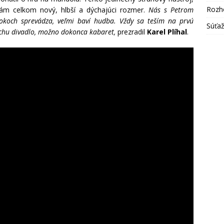
Rozh
bám celkom nový, hlbší a dýchajúci rozmer.
Nás s Petrom
rokoch sprevádza, veľmi baví hudba. Vždy sa teším na prvú
Súťa
ochu divadlo, možno dokonca kabaret,
prezradil
Karel Plíhal
.