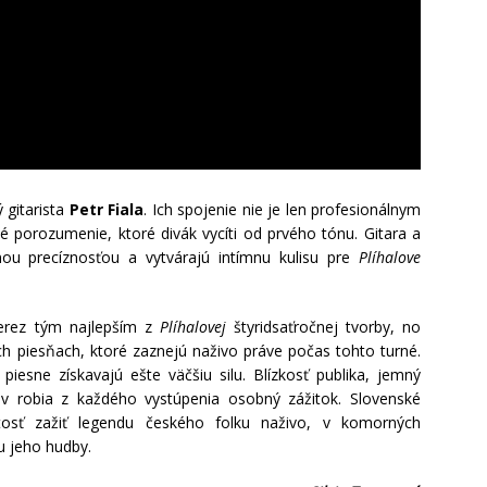
 gitarista
Petr Fiala
. Ich spojenie nie je len profesionálnym
é porozumenie, ktoré divák vycíti od prvého tónu. Gitara a
ou precíznosťou a vytvárajú intímnu kulisu pre
Plíhalove
ierez tým najlepším z
Plíhalovej
štyridsaťročnej tvorby, no
h piesňach, ktoré zaznejú naživo práve počas tohto turné.
iesne získavajú ešte väčšiu silu. Blízkosť publika, jemný
v robia z každého vystúpenia osobný zážitok. Slovenské
tosť zažiť legendu českého folku naživo, v komorných
u jeho hudby.