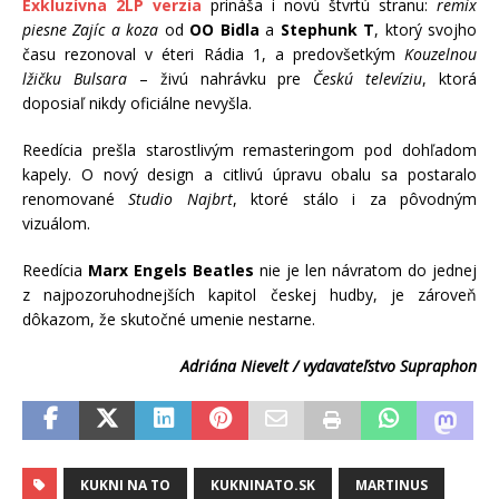
Exkluzívna 2LP verzia
prináša i novú štvrtú stranu:
remix
piesne Zajíc a koza
od
OO Bidla
a
Stephunk T
, ktorý svojho
času rezonoval v éteri Rádia 1, a predovšetkým
Kouzelnou
lžičku Bulsara
– živú nahrávku pre
Českú televíziu
, ktorá
doposiaľ nikdy oficiálne nevyšla.
Reedícia prešla starostlivým remasteringom pod dohľadom
kapely. O nový design a citlivú úpravu obalu sa postaralo
renomované
Studio Najbrt
, ktoré stálo i za pôvodným
vizuálom.
Reedícia
Marx Engels Beatles
nie je len návratom do jednej
z najpozoruhodnejších kapitol českej hudby, je zároveň
dôkazom, že skutočné umenie nestarne.
Adriána Nievelt / vydavateľstvo Supraphon
KUKNI NA TO
KUKNINATO.SK
MARTINUS