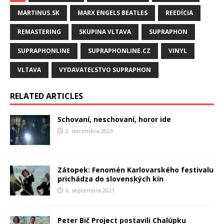
MARTINUS.SK
MARX ENGELS BEATLES
REEDÍCIA
REMASTERING
SKUPINA VLTAVA
SUPRAPHON
SUPRAPHONLINE
SUPRAPHONLINE.CZ
VINYL
VLTAVA
VYDAVATEĽSTVO SUPRAPHON
RELATED ARTICLES
Schovaní, neschovaní, horor ide
2. decembra 2023
Zátopek: Fenomén Karlovarského festivalu
prichádza do slovenských kín
6. septembra 2021
Peter Bič Project postavili Chalúpku