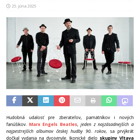
25. júna 2025
Hudobná udalosť pre zberateľov, pamätníkov i nových
fanúšikov.
Marx Engels Beatles
,
jeden z najzásadnejších a
najpestrejších albumov českej hudby 90. rokov
, sa prvýkrát
dočkal vydania na dvojvinyle. Ikonické dielo
skupiny Vltava