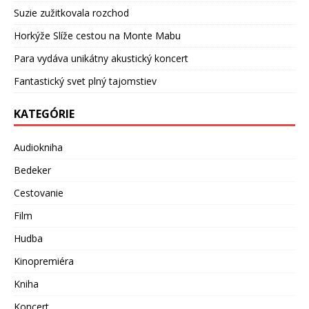
Suzie zužitkovala rozchod
Horkýže Slíže cestou na Monte Mabu
Para vydáva unikátny akustický koncert
Fantastický svet plný tajomstiev
KATEGÓRIE
Audiokniha
Bedeker
Cestovanie
Film
Hudba
Kinopremiéra
Kniha
Koncert