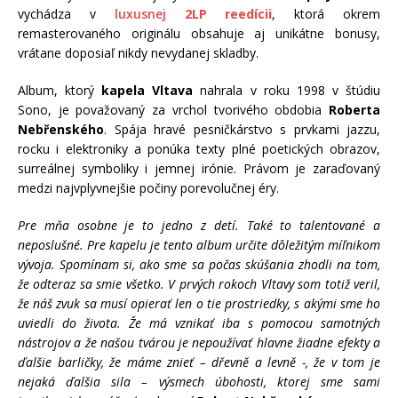
vychádza v
luxusnej
2LP reedícii
, ktorá okrem
remasterovaného originálu obsahuje aj unikátne bonusy,
vrátane doposiaľ nikdy nevydanej skladby.
Album, ktorý
kapela Vltava
nahrala v roku 1998 v štúdiu
Sono, je považovaný za vrchol tvorivého obdobia
Roberta
Nebřenského
. Spája hravé pesničkárstvo s prvkami jazzu,
rocku i elektroniky a ponúka texty plné poetických obrazov,
surreálnej symboliky i jemnej irónie. Právom je zaraďovaný
medzi najvplyvnejšie počiny porevolučnej éry.
Pre mňa osobne je to jedno z detí. Také to talentované a
neposlušné. Pre kapelu je tento album určite dôležitým míľnikom
vývoja. Spomínam si, ako sme sa počas skúšania zhodli na tom,
že odteraz sa smie všetko. V prvých rokoch Vltavy som totiž veril,
že náš zvuk sa musí opierať len o tie prostriedky, s akými sme ho
uviedli do života. Že má vznikať iba s pomocou samotných
nástrojov a že našou tvárou je nepoužívať hlavne žiadne efekty a
ďalšie barličky, že máme znieť – dřevně a levně -, že v tom je
nejaká ďalšia sila – výsmech úbohosti, ktorej sme sami