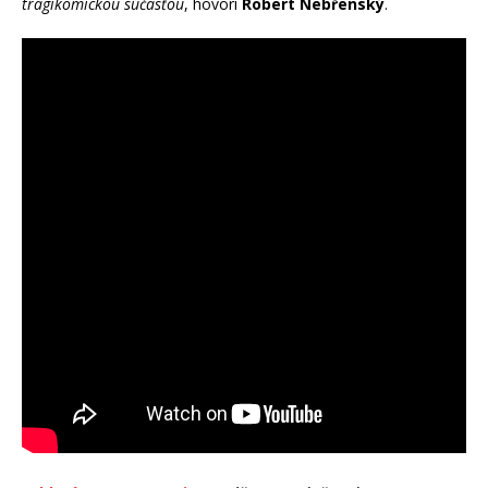
tragikomickou súčasťou
, hovorí
Robert Nebřenský
.