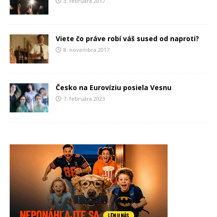
3. februára 2017
Viete čo práve robí váš sused od naproti?
8. novembra 2017
Česko na Eurovíziu posiela Vesnu
7. februára 2023