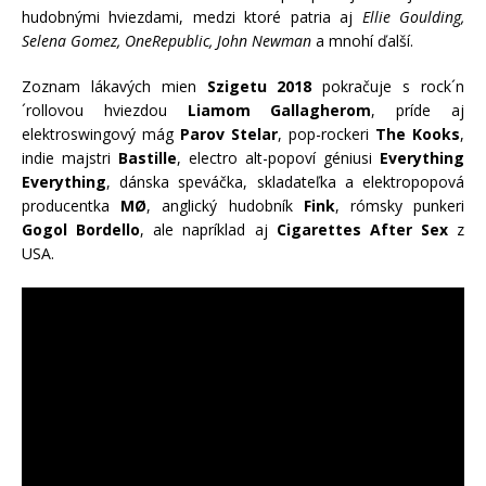
hudobnými hviezdami, medzi ktoré patria aj
Ellie Goulding,
Selena Gomez, OneRepublic, John Newman
a mnohí ďalší.
Zoznam lákavých mien
Szigetu 2018
pokračuje s rock´n
´rollovou hviezdou
Liamom Gallagherom
, príde aj
elektroswingový mág
Parov Stelar
, pop-rockeri
The Kooks
,
indie majstri
Bastille
, electro alt-popoví géniusi
Everything
Everything
, dánska speváčka, skladateľka a elektropopová
producentka
MØ
, anglický hudobník
Fink
, rómsky punkeri
Gogol Bordello
, ale napríklad aj
Cigarettes After Sex
z
USA.