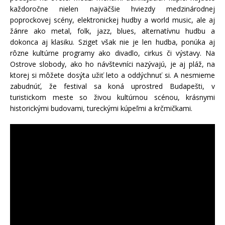
každoročne nielen najväčšie hviezdy medzinárodnej
poprockovej scény, elektronickej hudby a world music, ale aj
žánre ako metal, folk, jazz, blues, alternatívnu hudbu a
dokonca aj klasiku. Sziget však nie je len hudba, ponúka aj
rôzne kultúrne programy ako divadlo, cirkus či výstavy. Na
Ostrove slobody, ako ho návštevníci nazývajú, je aj pláž, na
ktorej si môžete dosýta užiť leto a oddýchnuť si. A nesmieme
zabudnúť, že festival sa koná uprostred Budapešti, v
turistickom meste so živou kultúrnou scénou, krásnymi
historickými budovami, tureckými kúpeľmi a krčmičkami.