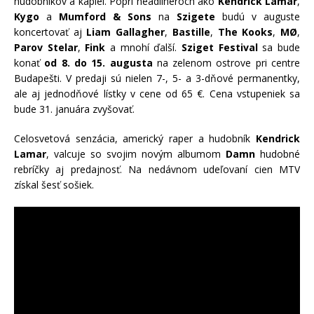
hudobníkov a kapiel. Popri headlineroch ako
Kendrick Lamar
,
Kygo
a
Mumford & Sons
na
Szigete
budú v auguste
koncertovať aj
Liam Gallagher
,
Bastille
,
The Kooks
,
MØ
,
Parov Stelar
,
Fink
a mnohí ďalší.
Sziget Festival
sa bude
konať
od 8. do 15. augusta
na zelenom ostrove pri centre
Budapešti. V predaji sú nielen 7-, 5- a 3-dňové permanentky,
ale aj jednodňové lístky v cene od 65 €. Cena vstupeniek sa
bude 31. januára zvyšovať.
Celosvetová senzácia, americký raper a hudobník
Kendrick
Lamar
, valcuje so svojim novým albumom
Damn
hudobné
rebríčky aj predajnosť. Na nedávnom udeľovaní cien MTV
získal šesť sošiek.