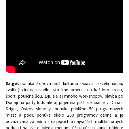
Sziget
ponúka 7 dňovú multi-kultúrnu zábavu – skvelá hudba,
kvalitný cirkus, divadlo, vizuálne umenie na každom kroku,
šport, pouličná šou, DJi, ale aj mnoho workshopov, plavba po
Dunaji na party lodi, ale aj príjemná pláž a kúpanie v Dunaji.
Sziget, Ostrov slobody, ponúka približne 50 programových
miest a pódií, ponúka okolo 200 programov denne a je
považovaná za jedno z najlepších a najväčších multikultúrnych
podujatí na svete. Medzi menami účinkujúcich kapiel nájdete