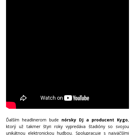
Ďalším headlinerom bude
nórsky DJ a producent Kygo
,
ktorý už takmer štyri roky vypredáva štadióny so svojou
unikátnou elektronickou hudbou. Spolupracuje s najväčšími