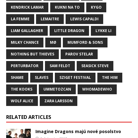
KENDRICK LAMAR
KUKNI NA TO
KYGO
LA FEMME
LEMAITRE
LEWIS CAPALDI
LIAM GALLAGHER
LITTLE DRAGON
LYKKE LI
MILKY CHANCE
MØ
MUMFORD & SONS
NOTHING BUT THIEVES
PAROV STELAR
PERTURBATOR
SAM FELDT
SEASICK STEVE
SHAME
SLAVES
SZIGET FESTIVAL
THE HIM
THE KOOKS
UMMETOZCAN
WHOMADEWHO
WOLF ALICE
ZARA LARSSON
RELATED ARTICLES
Imagine Dragons majú nové posolstvo