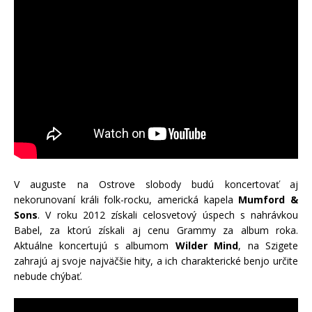
V auguste na Ostrove slobody budú koncertovať aj
nekorunovaní králi folk-rocku, americká kapela
Mumford &
Sons
. V roku 2012 získali celosvetový úspech s nahrávkou
Babel, za ktorú získali aj cenu Grammy za album roka.
Aktuálne koncertujú s albumom
Wilder Mind
, na Szigete
zahrajú aj svoje najväčšie hity, a ich charakterické benjo určite
nebude chýbať.