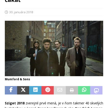
30. januára 2018
Mumford & Sons
Sziget 2018
zverejnil prvé mená, je v ňom takmer 40 skvelých