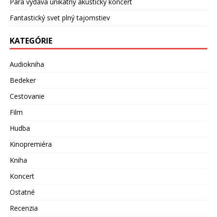
Para vydáva unikátny akustický koncert
Fantastický svet plný tajomstiev
KATEGÓRIE
Audiokniha
Bedeker
Cestovanie
Film
Hudba
Kinopremiéra
Kniha
Koncert
Ostatné
Recenzia