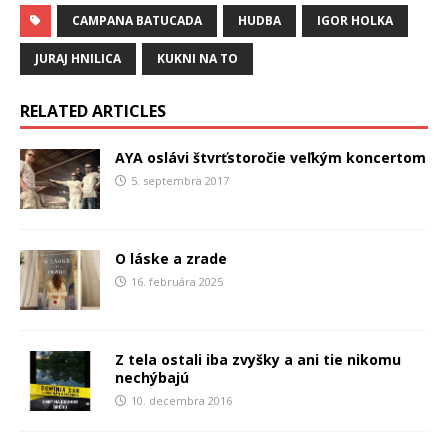
CAMPANA BATUCADA
HUDBA
IGOR HOLKA
JURAJ HNILICA
KUKNI NA TO
RELATED ARTICLES
AYA oslávi štvrťstoročie veľkým koncertom
5. septembra 2017
O láske a zrade
16. februára 2025
Z tela ostali iba zvyšky a ani tie nikomu
nechýbajú
10. decembra 2016