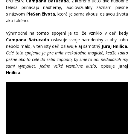
orchestra
Campana Batucada
, z ktorého tieto dve hudobné
telesá prinášajú nádherný, audiovizuálny záznam piesne
s názvom
PieSen života
, ktorá je sama akousi oslavou života
ako takého.
Výnimočné na tomto spojení je to, že vzniklo v deň kedy
Campana Batucada
oslavuje svoje narodeniny a aby toho
nebolo málo, v ten istý deň oslavuje aj samotný
Juraj Hnilica
.
Celé toto spojenie je pre mňa neskutočne magické, keďže takto
pekne ako to celé do seba zapadlo, by sme to ani nedokázali my
sami vymyslieť. Jedno veľké vesmírne kúzlo
, opisuje
Juraj
Hnilica
.