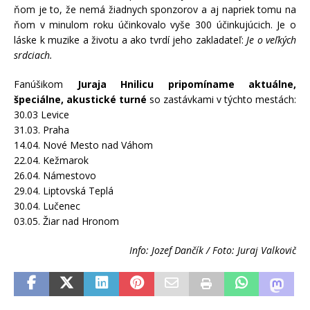
ňom je to, že nemá žiadnych sponzorov a aj napriek tomu na
ňom v minulom roku účinkovalo vyše 300 účinkujúcich. Je o
láske k muzike a životu a ako tvrdí jeho zakladateľ:
Je o veľkých
srdciach.
Fanúšikom
Juraja Hnilicu pripomíname aktuálne,
špeciálne, akustické turné
so zastávkami v týchto mestách:
30.03 Levice
31.03. Praha
14.04. Nové Mesto nad Váhom
22.04. Kežmarok
26.04. Námestovo
29.04. Liptovská Teplá
30.04. Lučenec
03.05. Žiar nad Hronom
Info: Jozef Dančík / Foto: Juraj Valkovič