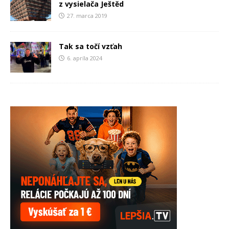
z vysielača Ještěd
27. marca 2019
Tak sa točí vzťah
6. apríla 2024