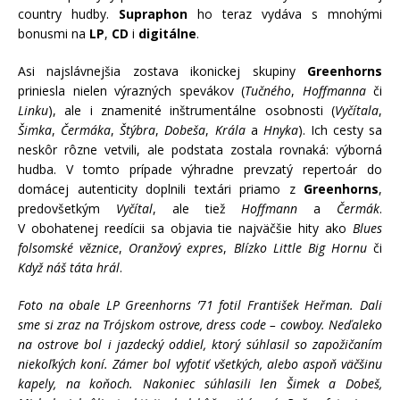
country hudby.
Supraphon
ho teraz vydáva s mnohými
bonusmi na
LP
,
CD
i
digitálne
.
Asi najslávnejšia zostava ikonickej skupiny
Greenhorns
priniesla nielen výrazných spevákov (
Tučného
,
Hoffmanna
či
Linku
), ale i znamenité inštrumentálne osobnosti (
Vyčítala
,
Šimka
,
Čermáka
,
Štýbra
,
Dobeša
,
Krála
a
Hnyka
). Ich cesty sa
neskôr rôzne vetvili, ale podstata zostala rovnaká: výborná
hudba. V tomto prípade výhradne prevzatý repertoár do
domácej autenticity doplnili textári priamo z
Greenhorns
,
predovšetkým
Vyčítal
, ale tiež
Hoffmann
a
Čermák
.
V obohatenej reedícii sa objavia tie najväčšie hity ako
Blues
folsomské věznice
,
Oranžový expres
,
Blízko Little Big Hornu
či
Když náš táta hrál
.
Foto na obale LP Greenhorns ’71 fotil František Heřman. Dali
sme si zraz na Trójskom ostrove, dress code – cowboy. Neďaleko
na ostrove bol i jazdecký oddiel, ktorý súhlasil so zapožičaním
niekoľkých koní. Zámer bol vyfotiť všetkých, alebo aspoň väčšinu
kapely, na koňoch. Nakoniec súhlasili len Šimek a Dobeš,