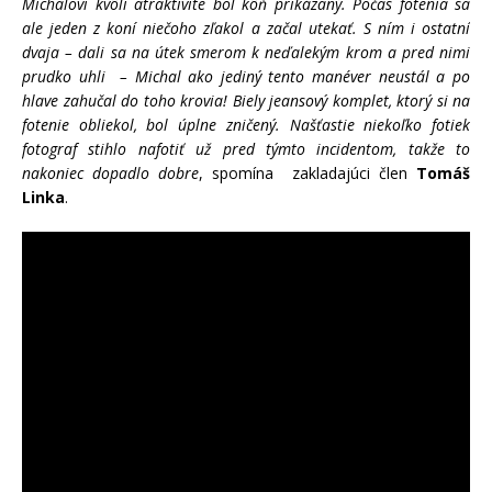
Michalovi kvôli atraktivite bol kôň prikázaný. Počas fotenia sa
ale jeden z koní niečoho zľakol a začal utekať. S ním i ostatní
dvaja – dali sa na útek smerom k neďalekým krom a pred nimi
prudko uhli – Michal ako jediný tento manéver neustál a po
hlave zahučal do toho krovia! Biely jeansový komplet, ktorý si na
fotenie obliekol, bol úplne zničený. Našťastie niekoľko fotiek
fotograf stihlo nafotiť už pred týmto incidentom, takže to
nakoniec dopadlo dobre
, spomína zakladajúci člen
Tomáš
Linka
.