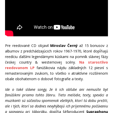
Pre reedované CD objavil
Miroslav Černý
až 15 bonusov z
albumov z predchádzajúcich rokov 1967-1970, ktoré dopĺňajú
reedíciu ďalšími legendárnymi kúskami na pomník slávnej fázy
českej country & westernovej scény.
Na starostlivo
reedovanom LP
fanúšikovia nájdu základných 12 piesní s
remasterovaným zvukom, to všetko v atraktívne rozšírenom
obale obohatenom o dobové fotografie a texty.
Ide o také slávne songy, že k ich obľube ani nemusíte byť
fanúšikmi priamo tohto žánru. Tieto melódie, texty, speváci a
muzikanti sú súčasťou spomienok všetkých, ktorí tú dobu prežili,
ale i tých, ktorí sa dodnes nevyhýbajú ich príjemnému počúvaniu
a spievaniu pri táboráku
, dopĺňa šéfproducent
Supraphonu