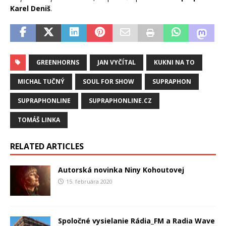
Karel Deniš
.
GREENHORNS
JAN VYČÍTAL
KUKNI NA TO
MICHAL TUČNÝ
SOUL FOR SHOW
SUPRAPHON
SUPRAPHONLINE
SUPRAPHONLINE.CZ
TOMÁŠ LINKA
RELATED ARTICLES
Autorská novinka Niny Kohoutovej
15. februára 2020
Spoločné vysielanie Rádia_FM a Radia Wave