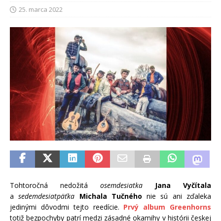
25. marca 2022
Tohtoročná nedožitá
osemdesiatka
Jana Vyčítala
a
sedemdesiatpäťka
Michala Tučného
nie sú ani zďaleka
jedinými dôvodmi tejto reedície.
Prvý album Greenhorns
totiž bezpochyby patrí medzi zásadné okamihy v histórii českej