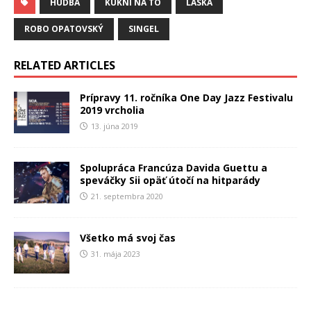
HUDBA
KUKNI NA TO
LÁSKA
ROBO OPATOVSKÝ
SINGEL
RELATED ARTICLES
Prípravy 11. ročníka One Day Jazz Festivalu
2019 vrcholia
13. júna 2019
Spolupráca Francúza Davida Guettu a
speváčky Sii opäť útočí na hitparády
21. septembra 2020
Všetko má svoj čas
31. mája 2023