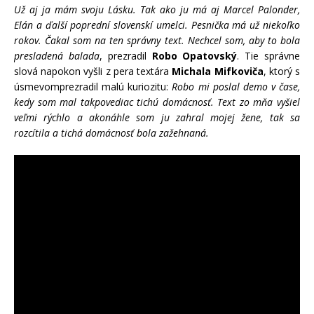
Už aj ja mám svoju Lásku. Tak ako ju má aj Marcel Palonder,
Elán a ďalší poprední slovenskí umelci. Pesnička má už niekoľko
rokov. Čakal som na ten správny text. Nechcel som, aby to bola
presladená balada
, prezradil
Robo Opatovský
. Tie správne
slová napokon vyšli z pera textára
Michala Mifkoviča
, ktorý s
úsmevomprezradil malú kuriozitu:
Robo mi poslal demo v čase,
kedy som mal takpovediac tichú domácnosť. Text zo mňa vyšiel
veľmi rýchlo a akonáhle som ju zahral mojej žene, tak sa
rozcítila a tichá domácnosť bola zažehnaná.