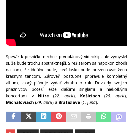
Spevák k pesničke nechcel prvoplánový videoklip, ale vymyslel
si, že bude trochu abstraktnejší. S režisérom sa napokon zhodli
na tom, že ideálne bude, keď lásku bude prezentovať žena
krásnym tancom. Zároveň postupne pripravuje kompletný
album, ktorý plánuje vydať zhruba o rok. Dovtedy svojich
priaznivcov poteší ešte ďalšími singlami a niekoľkými
koncertami v
Nitre
(
22. apríl
),
Košiciach
(
28. apríl
),
Michaloviach
(
29. apríl
) a
Bratislave
(
1. júna
).