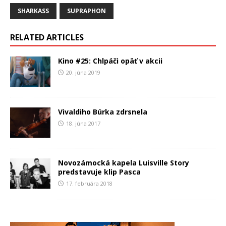
SHARKASS
SUPRAPHON
RELATED ARTICLES
Kino #25: Chlpáči opäť v akcii
20. júna 2019
Vivaldiho Búrka zdrsnela
18. júna 2017
Novozámocká kapela Luisville Story
predstavuje klip Pasca
17. februára 2018