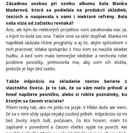
Zásadnou osobou pri vzniku albumu bola Blanka
Maderová, ktorá sa podieľala na produkcii skladieb,
textoch a naspievala s vami i niektoré refrény. Bola
vaša vízia od začiatku rovnaká?
Áno, ale kým do niektorých projektov som zasahovala viac ja,
v iných to bola zas ona. Takže sme sa skôr dopĺňali. Blanka mi
napríklad ukázala rôzne programy a aj to, akým spôsobom v
nich pracovať. Vďaka spolupráci s ňou som sa naučila skladať
hudbu. A keď som mala temnejšie obdobie a nechcela robiť
pozitívne pesničky, prehovorila ma, aby som ich zložila,
pretože je fajn šíriť svetlo.
Takže inšpiráciu na skladanie textov beriete z
vlastného života. Je to tak, že sa vám niečo prihodí a
hneď napíšete pesničku, alebo si robíte poznámky, ku
ktorým sa časom vraciate?
Píšem texty tak, ako mi prídu na jazyk. V hĺbke duše ale viem,
že sa s nimi vždy spája nejaký osobný príbeh. Inšpiráciou sú mi
tiež životy iných ľudí, počúvam, čo kto hovorí, mám to
zapísané v povedomí a časom všetko vyjde na povrch. Ale