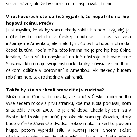
si svoj názor, ale že by som sa nimi inšpirovala, to nie.
V rozhovoroch ste sa tiež vyjadrili, že nepatríte na hip-
hopovú scénu. Prečo?
Ja si myslím, že ak by som niekedy robila hip hop taký, aký je,
určite by to nebolo v Českej republike. U nás sa veľa
inšpirujeme Amerikou, ale málo tým, čo by hip hopu mohla dať
česká kultúra. Podľa mňa, táto krajina nie je pre hip hop úplne
ideálna, ľudia sú tu navyknutí na iné nástroje a hlavne sme
Slovania, ktorí majú svoje historické kroky, súvisiace s hudbou,
celkom odlišné v porovnaní s Amerikou. Ak niekedy budem
robiť hip hop, tak rozhodne v zahraničí.
Takže by ste sa chceli presadiť aj v cudzine?
Možno áno. Ono sa to nezdá, ale ja už v Česku robím hudbu
vyše sedem rokov a prvú stránku, kde ma ľudia počúvali, som
si založila v roku 2009. To je dlhá doba. Chcela by som sa v
živote tiež trošku posunúť, pretože nie som typ človeka, ktorý
bude v
Česko-Slovensku
dvadsať rokov makať a keď to poviem
hlúpo, potom vypredá sálu v Kutnej Hore. Chcem skúsiť
všetko, pretože svet je obrovský a ľudia to často vôbec