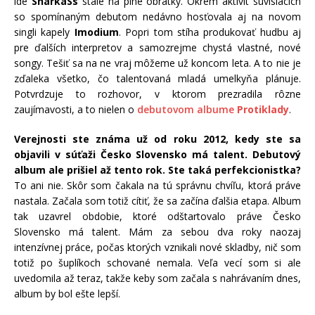
ide
SharkaSs
stále na plné obrátky. Okrem aktivít súvisiacich
so spomínaným debutom nedávno hosťovala aj na novom
singli kapely
Imodium
. Popri tom stíha produkovať hudbu aj
pre ďalších interpretov a samozrejme chystá vlastné, nové
songy. Tešiť sa na ne vraj môžeme už koncom leta. A to nie je
zďaleka všetko, čo talentovaná mladá umelkyňa plánuje.
Potvrdzuje to rozhovor, v ktorom prezradila rôzne
zaujímavosti, a to nielen o
debutovom albume
Protiklady
.
Verejnosti ste známa už od roku 2012, kedy ste sa
objavili v súťaži Česko Slovensko má talent. Debutový
album ale prišiel až tento rok. Ste taká perfekcionistka?
To ani nie. Skôr som čakala na tú správnu chvíľu, ktorá práve
nastala. Začala som totiž cítiť, že sa začína ďalšia etapa. Album
tak uzavrel obdobie, ktoré odštartovalo práve Česko
Slovensko má talent. Mám za sebou dva roky naozaj
intenzívnej práce, počas ktorých vznikali nové skladby, nič som
totiž po šuplíkoch schované nemala. Veľa vecí som si ale
uvedomila až teraz, takže keby som začala s nahrávaním dnes,
album by bol ešte lepší.