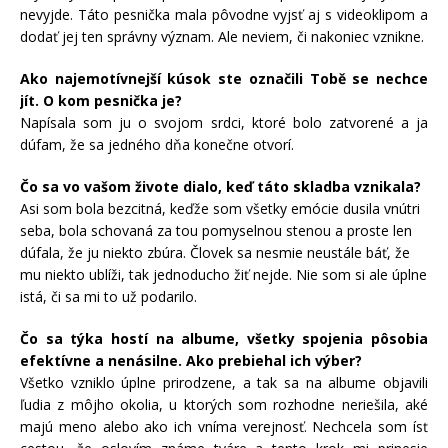
nevyjde. Táto pesnička mala pôvodne vyjsť aj s videoklipom a
dodať jej ten správny význam. Ale neviem, či nakoniec vznikne.
Ako najemotívnejší kúsok ste označili Tobě se nechce
jít. O kom pesnička je?
Napísala som ju o svojom srdci, ktoré bolo zatvorené a ja
dúfam, že sa jedného dňa konečne otvorí.
Čo sa vo vašom živote dialo, keď táto skladba vznikala?
Asi som bola bezcitná, keďže som všetky emócie dusila vnútri
seba, bola schovaná za tou pomyselnou stenou a proste len
dúfala, že ju niekto zbúra. Človek sa nesmie neustále báť, že
mu niekto ublíži, tak jednoducho žiť nejde. Nie som si ale úplne
istá, či sa mi to už podarilo.
Čo sa týka hostí na albume, všetky spojenia pôsobia
efektívne a nenásilne. Ako prebiehal ich výber?
Všetko vzniklo úplne prirodzene, a tak sa na albume objavili
ľudia z môjho okolia, u ktorých som rozhodne neriešila, aké
majú meno alebo ako ich vníma verejnosť. Nechcela som ísť