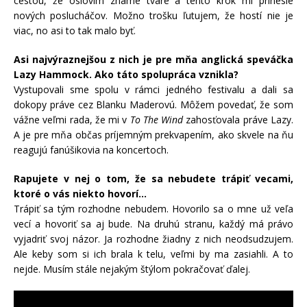
cestou, že oslovím známe tváre a tento krok mi prinesie
nových poslucháčov. Možno trošku ľutujem, že hostí nie je
viac, no asi to tak malo byť.
Asi najvýraznejšou z nich je pre mňa anglická speváčka
Lazy Hammock. Ako táto spolupráca vznikla?
Vystupovali sme spolu v rámci jedného festivalu a dali sa
dokopy práve cez Blanku Maderovú. Môžem povedať, že som
vážne veľmi rada, že mi v
To The Wind
zahosťovala práve Lazy.
A je pre mňa občas príjemným prekvapením, ako skvele na ňu
reagujú fanúšikovia na koncertoch.
Rapujete v nej o tom, že sa nebudete trápiť vecami,
ktoré o vás niekto hovorí…
Trápiť sa tým rozhodne nebudem. Hovorilo sa o mne už veľa
vecí a hovoriť sa aj bude. Na druhú stranu, každý má právo
vyjadriť svoj názor. Ja rozhodne žiadny z nich neodsudzujem.
Ale keby som si ich brala k telu, veľmi by ma zasiahli. A to
nejde. Musím stále nejakým štýlom pokračovať ďalej.