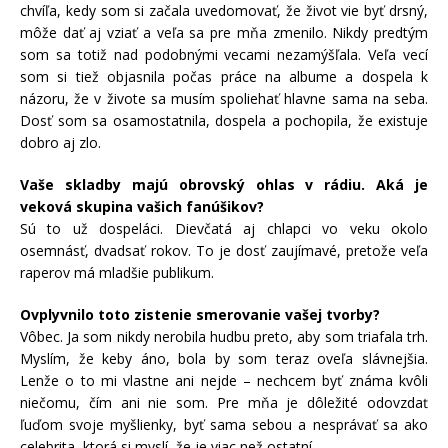
chvíľa, kedy som si začala uvedomovať, že život vie byť drsný,
môže dať aj vziať a veľa sa pre mňa zmenilo. Nikdy predtým
som sa totiž nad podobnými vecami nezamýšľala. Veľa vecí
som si tiež objasnila počas práce na albume a dospela k
názoru, že v živote sa musím spoliehať hlavne sama na seba.
Dosť som sa osamostatnila, dospela a pochopila, že existuje
dobro aj zlo.
Vaše skladby majú obrovský ohlas v rádiu. Aká je
veková skupina vašich fanúšikov?
Sú to už dospeláci. Dievčatá aj chlapci vo veku okolo
osemnásť, dvadsať rokov. To je dosť zaujímavé, pretože veľa
raperov má mladšie publikum.
Ovplyvnilo toto zistenie smerovanie vašej tvorby?
Vôbec. Ja som nikdy nerobila hudbu preto, aby som triafala trh.
Myslím, že keby áno, bola by som teraz oveľa slávnejšia.
Lenže o to mi vlastne ani nejde – nechcem byť známa kvôli
niečomu, čím ani nie som. Pre mňa je dôležité odovzdať
ľuďom svoje myšlienky, byť sama sebou a nesprávať sa ako
celebrita, ktorá si myslí, že je viac než ostatní.