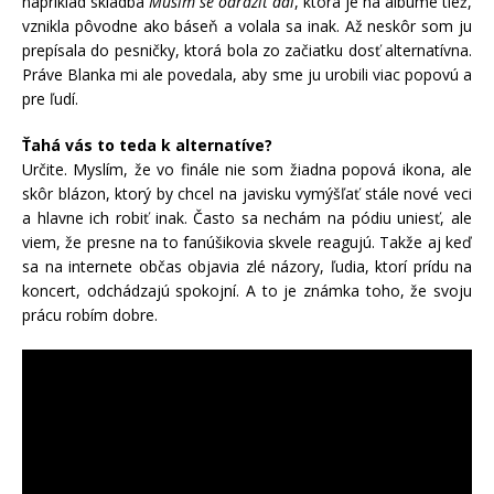
napríklad skladba
Musím se odrazit dál
, ktorá je na albume tiež,
vznikla pôvodne ako báseň a volala sa inak. Až neskôr som ju
prepísala do pesničky, ktorá bola zo začiatku dosť alternatívna.
Práve Blanka mi ale povedala, aby sme ju urobili viac popovú a
pre ľudí.
Ťahá vás to teda k alternatíve?
Určite. Myslím, že vo finále nie som žiadna popová ikona, ale
skôr blázon, ktorý by chcel na javisku vymýšľať stále nové veci
a hlavne ich robiť inak. Často sa nechám na pódiu uniesť, ale
viem, že presne na to fanúšikovia skvele reagujú. Takže aj keď
sa na internete občas objavia zlé názory, ľudia, ktorí prídu na
koncert, odchádzajú spokojní. A to je známka toho, že svoju
prácu robím dobre.