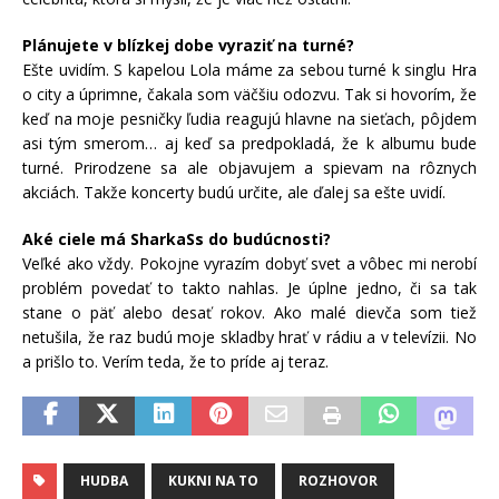
Plánujete v blízkej dobe vyraziť na turné?
Ešte uvidím. S kapelou Lola máme za sebou turné k singlu Hra
o city a úprimne, čakala som väčšiu odozvu. Tak si hovorím, že
keď na moje pesničky ľudia reagujú hlavne na sieťach, pôjdem
asi tým smerom… aj keď sa predpokladá, že k albumu bude
turné. Prirodzene sa ale objavujem a spievam na rôznych
akciách. Takže koncerty budú určite, ale ďalej sa ešte uvidí.
Aké ciele má SharkaSs do budúcnosti?
Veľké ako vždy. Pokojne vyrazím dobyť svet a vôbec mi nerobí
problém povedať to takto nahlas. Je úplne jedno, či sa tak
stane o päť alebo desať rokov. Ako malé dievča som tiež
netušila, že raz budú moje skladby hrať v rádiu a v televízii. No
a prišlo to. Verím teda, že to príde aj teraz.
HUDBA
KUKNI NA TO
ROZHOVOR