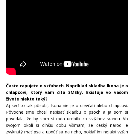
Často rapujete o vzťahoch. Napríklad skladba Ikona je o
chlapcovi, ktorý vám číta SMSky. Existuje vo vašom
živote niekto taký?
Aj keď to tak pôsobí, Ikona nie je o dievčati alebo chlapcovi.
Pôvodne sme chceli napísať skladbu o psoch a ja som si
povedala, že by som si rada urobila zo vzťahov srandu. Vo
svojom okolí si dlhšiu dobu všímam, že český národ je
zvyknutý mať psa a upnúť sa na neho, pokiaľ im nejaký vzťah