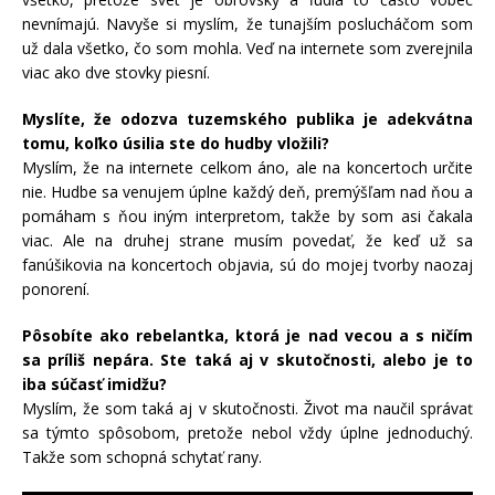
nevnímajú. Navyše si myslím, že tunajším poslucháčom som
už dala všetko, čo som mohla. Veď na internete som zverejnila
viac ako dve stovky piesní.
Myslíte, že odozva tuzemského publika je adekvátna
tomu, koľko úsilia ste do hudby vložili?
Myslím, že na internete celkom áno, ale na koncertoch určite
nie. Hudbe sa venujem úplne každý deň, premýšľam nad ňou a
pomáham s ňou iným interpretom, takže by som asi čakala
viac. Ale na druhej strane musím povedať, že keď už sa
fanúšikovia na koncertoch objavia, sú do mojej tvorby naozaj
ponorení.
Pôsobíte ako rebelantka, ktorá je nad vecou a s ničím
sa príliš nepára. Ste taká aj v skutočnosti, alebo je to
iba súčasť imidžu?
Myslím, že som taká aj v skutočnosti. Život ma naučil správať
sa týmto spôsobom, pretože nebol vždy úplne jednoduchý.
Takže som schopná schytať rany.