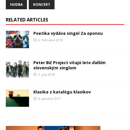
HUDBA
KONCERT
RELATED ARTICLES
Poetika vydáva singel Za oponou
6. februára 2018
Peter Bič Project vítajú leto ďalším
slovenským singlom
3. júla 2018
Klasika z katalógu klasikov
6. januára 2017