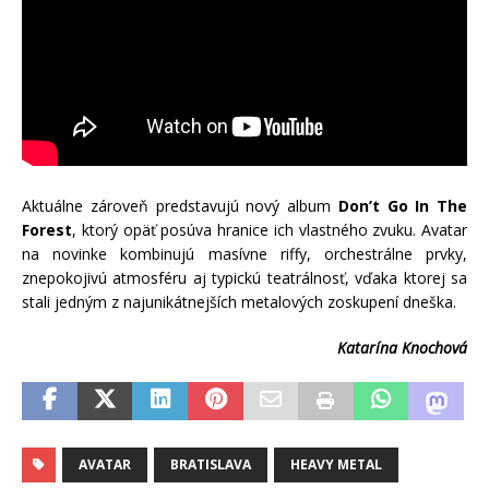
Aktuálne zároveň predstavujú nový album
Don’t Go In The
Forest
, ktorý opäť posúva hranice ich vlastného zvuku. Avatar
na novinke kombinujú masívne riffy, orchestrálne prvky,
znepokojivú atmosféru aj typickú teatrálnosť, vďaka ktorej sa
stali jedným z najunikátnejších metalových zoskupení dneška.
Katarína Knochová
AVATAR
BRATISLAVA
HEAVY METAL