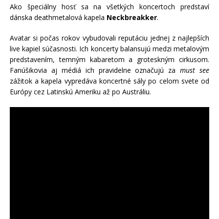
Ako špeciálny hosť sa na všetkých koncertoch predstaví
dánska deathmetalová kapela
Neckbreakker
.
Avatar si počas rokov vybudovali reputáciu jednej z najlepších
live kapiel súčasnosti. Ich koncerty balansujú medzi metalovým
predstavením, temným kabaretom a groteskným cirkusom.
Fanúšikovia aj médiá ich pravidelne označujú za
must see
zážitok a kapela vypredáva koncertné sály po celom svete od
Európy cez Latinskú Ameriku až po Austráliu.