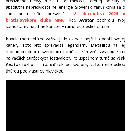
precízneho heavy metalu, teatrálnosti, temnej poetiky a
absolútne nepredvídateľnej energie. Slovenskí fanúšikovia sa o
tom budú môcť presvedčiť
18. decembra 2026 v
bratislavskom klube MMC
, kde
Avatar
odohrajú svoj
samostatný headline koncert v rámci európskeho turné.
Kapela momentálne zažíva jedno z najsilnejších období svojej
kariéry. Toto leto sprevádza legendárnu
Metallicu
na jej
monumentálnom svetovom turné a zároveň vystupuje na
najväčších európskych festivaloch. Po úspešnom turné sa však
Avatar
rozhodli zakončiť rok po svojom, veľkou európskou
šnúrou pod vlastnou hlavičkou.