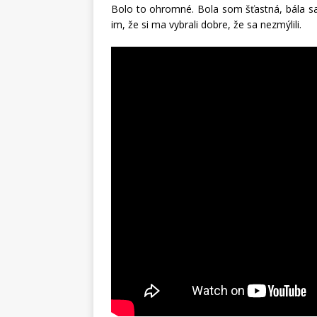
Bolo to ohromné. Bola som šťastná, bála sa
im, že si ma vybrali dobre, že sa nezmýlili.