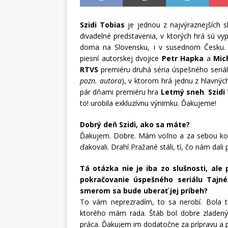
Szidi Tobias
je jednou z najvýraznejších s
divadelné predstavenia, v ktorých hrá sú v
doma na Slovensku, i v susednom Česku. 
piesní autorskej dvojice
Petr Hapka
a
Mic
RTVS
premiéru druhá séria úspešného seriá
pozn. autora
), v ktorom hrá jednu z hlavnýc
pár dňami premiéru hra
Letmý sneh
.
Szidi
to! urobila exkluzívnu výnimku. Ďakujeme!
Dobrý deň Szidi, ako sa máte?
Ďakujem. Dobre. Mám voľno a za sebou konce
ďakovali. Drahí Pražané stáli, tí, čo nám dali 
Tá otázka nie je iba zo slušnosti, ale
pokračovanie úspešného seriálu Tajné
smerom sa bude uberať jej príbeh?
To vám neprezradím, to sa nerobí. Bola 
ktorého mám rada. Štáb bol dobre zladený,
práca. Ďakujem im dodatočne za prípravu a 