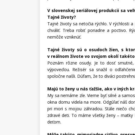
V slovenskej seriálovej produkcii sa ve
Tajné životy?
Tajné životy sa netočia rýchlo. V rýchlosti 
chváliť. Treba robiť poriadne a poctivo. R
nemôže vzniknúť.
Tajné životy sú o osudoch žien, s kto
v reálnom živote vo svojom okolí takéto
Poznám rôzne osudy. Je to dosť smutné, a
výpoveďou. Režisér sa snažil o odľahčen
spoločne našli. Dúfam, že to diváci postrehn
Majú to ženy u nás ťažšie, ako v iných k
My sa nemáme zle. Vieme byť silné a samos
okna domu videla na more. Odgúľať náš dom 
pri mori s mojou záhradou. Stále niečo c
zdravé deti. To máme všetky ženy – matky k
deťom.
Môže takýto, mimoriadne citlivo, presv