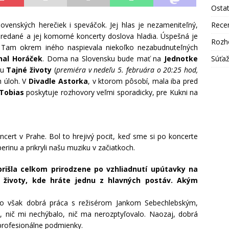
Osta
Rece
lovenských herečiek i speváčok. Jej hlas je nezameniteľný,
ypredané a jej komorné koncerty doslova hladia. Úspešná je
Rozh
Tam okrem iného naspievala niekoľko nezabudnuteľných
Súťa
hal Horáček
. Doma na Slovensku bude mať na
Jednotke
lu
Tajné životy
(
premiéra v nedeľu 5. februára o 20:25 hod,
h úloh. V
Divadle Astorka
, v ktorom pôsobí, mala iba pred
 Tobias
poskytuje rozhovory veľmi sporadicky, pre Kukni na
rt v Prahe. Bol to hrejivý pocit, keď sme si po koncerte
perinu a prikryli našu muziku v začiatkoch.
 prišla celkom prirodzene po vzhliadnutí upútavky na
 životy, kde hráte jednu z hlavných postáv. Akým
to však dobrá práca s režisérom Jankom Sebechlebským,
 nič mi nechýbalo, nič ma nerozptyľovalo. Naozaj, dobrá
profesionálne podmienky.