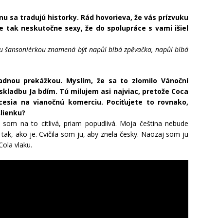
nu sa tradujú historky. Rád hovorieva, že vás prízvuku
 je tak neskutočne sexy, že do spolupráce s vami išiel
u šansoniérkou znamená být napůl blbá zpěvačka, napůl blbá
iadnou prekážkou. Myslím, že sa to zlomilo Vánoční
skladbu Ja bdím. Tú milujem asi najviac, pretože Coca
cesia na vianočnú komerciu. Pociťujete to rovnako,
lienku?
 som na to citlivá, priam popudlivá. Moja čeština nebude
 tak, ako je. Cvičila som ju, aby znela česky. Naozaj som ju
Cola vlaku.