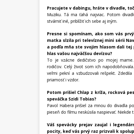
Pracujete v dabingu, hráte v divadle, toč
Muziku. Tá ma ťahá najviac. Potom divadlo,
stvárniť iné, priblížiť ich sebe aj iným.
Presne si spomínam, ako som vás prvý 
matka slzila pri televíznej mini sérii 
a podľa mňa ste svojim hlasom dali tej
hlas vašou najväčšou devízou?
To je vzácne dedičstvo po mojej mame
rodičov. Celý život som ich napodobňovala.
veľmi pekní a vzbudzovali rešpekt. Zdedila
priamosť i vzdor.
Potom prišiel Chlap z kríža, rocková pe
speváčka Szidi Tobias?
Pavol Habera prišiel za mnou do divadla po
pieseň do filmu neskúsila naspievať. Niekde
Váš spevácky prejav zaujal i legendá
pocity, keď vás prvý raz prizvali k spolu