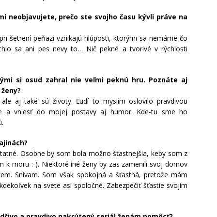
ľmi neobjavujete, prečo ste svojho času kývli práve na
a pri šetrení peňazí vznikajú hlúposti, ktorými sa nemáme čo
ýchlo sa ani pes nevy to… Nič pekné a tvorivé v rýchlosti
rými si osud zahral nie veľmi peknú hru. Poznáte aj
 ženy?
le aj také sú životy. Ľudí to myslím oslovilo pravdivou
ie a vniesť do mojej postavy aj humor. Kde-tu sme ho
ú.
rajinách?
tatné. Osobne by som bola možno šťastnejšia, keby som z
k moru :-). Niektoré iné ženy by zas zamenili svoj domov
hcem. Snívam. Som však spokojná a šťastná, pretože mám
dekoľvek na svete asi spoločné. Zabezpečiť šťastie svojim
edčivo a pravdivo nakrútený seriál ženám pomôcť?