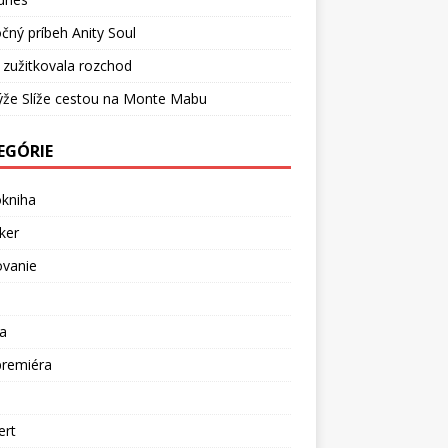
čný príbeh Anity Soul
 zužitkovala rozchod
ýže Slíže cestou na Monte Mabu
EGÓRIE
okniha
ker
ovanie
a
premiéra
a
ert