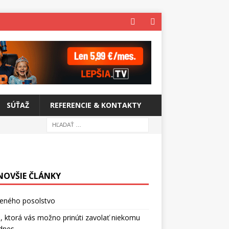
SÚŤAŽ
REFERENCIE & KONTAKTY
NOVŠIE ČLÁNKY
ceného posolstvo
, ktorá vás možno prinúti zavolať niekomu
dnes