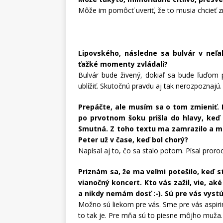
Môže im pomôcť uveriť, že to musia chcieť 
Lipovského, následne sa bulvár v neľ
ťažké momenty zvládali?
Bulvár bude živený, dokiaľ sa bude ľuďom p
ublížiť. Skutočnú pravdu aj tak nerozpoznajú.
Prepáčte, ale musím sa o tom zmieniť. 
po prvotnom šoku prišla do hlavy, keď 
Smutná. Z toho textu ma zamrazilo a mr
Peter už v čase, keď bol chorý?
Napísal aj to, čo sa stalo potom. Písal proroc
Priznám sa, že ma veľmi potešilo, keď s
vianočný koncert. Kto vás zažil, vie, ak
a nikdy nemám dosť :-). Sú pre vás vyst
Možno sú liekom pre vás. Sme pre vás aspirin
to tak je. Pre mňa sú to piesne môjho muža.