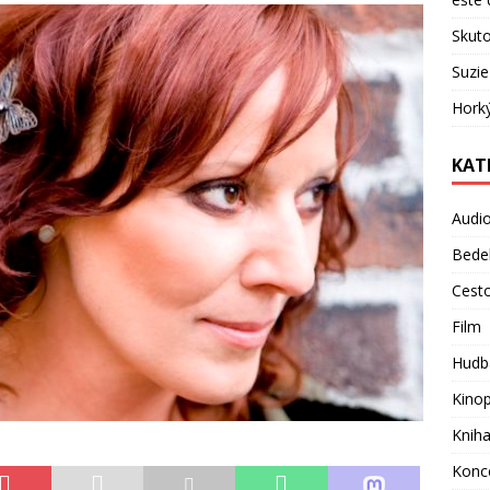
Skuto
Suzie
Hork
KAT
Audi
Bede
Cest
Film
Hudb
Kino
Knih
Konc