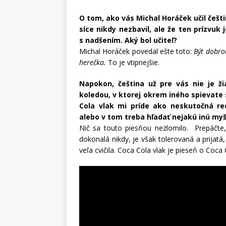
O tom, ako vás Michal Horáček učil češti
síce nikdy nezbavil, ale že ten prízvuk
s nadšením. Aký bol učiteľ?
Michal Horáček povedal ešte toto:
Být dobro
herečka.
To je vtipnejšie.
Napokon, čeština už pre vás nie je ž
koledou, v ktorej okrem iného spievate 
Cola vlak mi príde ako neskutočná re
alebo v tom treba hľadať nejakú inú myš
Nič sa touto piesňou nezlomilo. Prepáčte,
dokonalá nikdy, je však tolerovaná a prijatá,
veľa cvičila. Coca Cola vlak je pieseň o Coca 