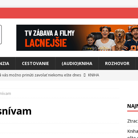
NZIA
CESTOVANIE
(AUDIO)KNIHA
ROZHOVOR
rá vás možno prinúti zavolať niekomu ešte dnes
KNIHA
ríbeh Anity Soul
HUDBA
snívam
tkovala rozchod
HUDBA
NAJ
íže cestou na Monte Mabu
HUDBA
 snívam
a unikátny akustický koncert
HUDBA
Ztra
 svet plný tajomstiev
FILM
Kniha
ešte 
o posolstvo
HUDBA