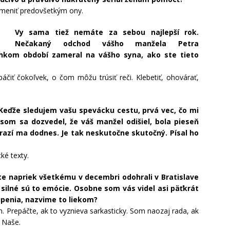
zmeniť predovšetkým ony.
Vy sama tiež nemáte za sebou najlepší rok.
Nečakaný odchod vášho manžela Petra
ahkom období zameral na vášho syna, ako ste tieto
áčiť čokoľvek, o čom môžu trúsiť reči. Klebetiť, ohovárať,
Keďže sledujem vašu spevácku cestu, prvá vec, čo mi
som sa dozvedel, že váš manžel odišiel, bola pieseň
azí ma dodnes. Je tak neskutočne skutočný. Písal ho
ké texty.
te napriek všetkému v decembri odohrali v Bratislave
é silné sú to emócie. Osobne som vás videl asi päťkrát
úpenia, nazvime to liekom?
. Prepáčte, ak to vyznieva sarkasticky. Som naozaj rada, ak
 Naše.