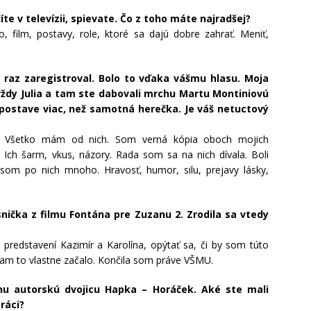
íte v televízii, spievate. Čo z toho máte najradšej?
 film, postavy, role, ktoré sa dajú dobre zahrať. Meniť,
raz zaregistroval. Bolo to vďaka vášmu hlasu. Moja
Navždy Julia a tam ste dabovali mrchu Martu Montiniovú
 postave viac, než samotná herečka. Je váš netuctový
. Všetko mám od nich. Som verná kópia oboch mojich
 Ich šarm, vkus, názory. Rada som sa na nich dívala. Boli
 som po nich mnoho. Hravosť, humor, silu, prejavy lásky,
snička z filmu Fontána pre Zuzanu 2. Zrodila sa vtedy
 predstavení Kazimír a Karolína, opýtať sa, či by som túto
 tam to vlastne začalo. Končila som práve VŠMU.
rnu autorskú dvojicu Hapka – Horáček. Aké ste mali
práci?