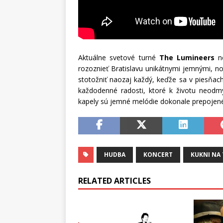
Aktuálne svetové turné
The Lumineers
n
rozoznieť Bratislavu unikátnymi jemnými, n
stotožniť naozaj každý, keďže sa v piesňac
každodenné radosti, ktoré k životu neodmys
kapely sú jemné melódie dokonale prepojené
HUDBA
KONCERT
KUKNI NA
RELATED ARTICLES