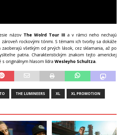
esie názov
The Wolrd Tour III
a v rámci neho nechajú
o zároveň rockovými tónmi. S témami ich tvorby sa dokáže
h zaoberajú všetkým od prvých lások, cez sklamania, až po
liteľne patria. Charakteristickým znakom tejto americkej
 s originálnym hlasom lídra
Wesleyho Schultza
.
 TO
THE LUMINEERS
XL
XL PROMOTION