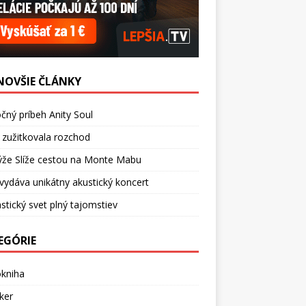
NOVŠIE ČLÁNKY
čný príbeh Anity Soul
 zužitkovala rozchod
ýže Slíže cestou na Monte Mabu
vydáva unikátny akustický koncert
stický svet plný tajomstiev
EGÓRIE
okniha
ker