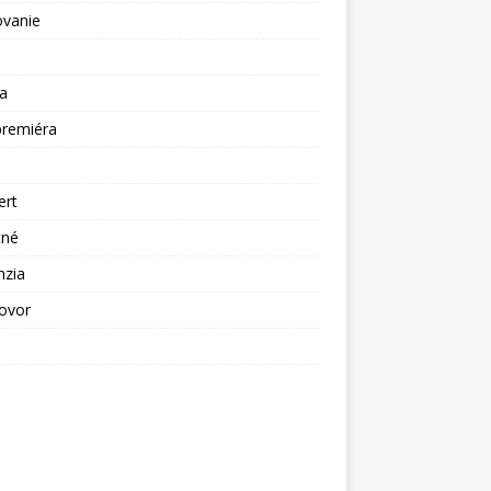
ovanie
a
premiéra
a
ert
tné
nzia
ovor
ž