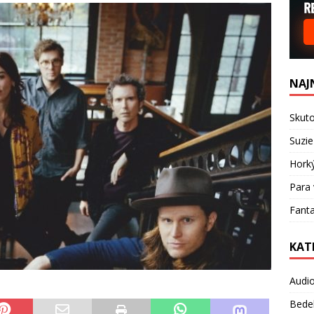
NAJ
Skuto
Suzie
Hork
Para 
Fanta
KAT
Audi
Bede