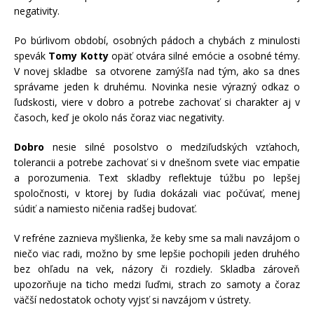
negativity.
Po búrlivom období, osobných pádoch a chybách z minulosti
spevák
Tomy Kotty
opäť otvára silné emócie a osobné témy.
V novej skladbe sa otvorene zamýšľa nad tým, ako sa dnes
správame jeden k druhému. Novinka nesie výrazný odkaz o
ľudskosti, viere v dobro a potrebe zachovať si charakter aj v
časoch, keď je okolo nás čoraz viac negativity.
Dobro
nesie silné posolstvo o medziľudských vzťahoch,
tolerancii a potrebe zachovať si v dnešnom svete viac empatie
a porozumenia. Text skladby reflektuje túžbu po lepšej
spoločnosti, v ktorej by ľudia dokázali viac počúvať, menej
súdiť a namiesto ničenia radšej budovať.
V refréne zaznieva myšlienka, že keby sme sa mali navzájom o
niečo viac radi, možno by sme lepšie pochopili jeden druhého
bez ohľadu na vek, názory či rozdiely. Skladba zároveň
upozorňuje na ticho medzi ľuďmi, strach zo samoty a čoraz
väčší nedostatok ochoty vyjsť si navzájom v ústrety.