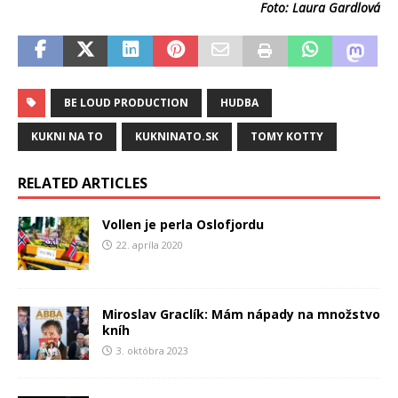
Foto: Laura Gardlová
BE LOUD PRODUCTION
HUDBA
KUKNI NA TO
KUKNINATO.SK
TOMY KOTTY
RELATED ARTICLES
Vollen je perla Oslofjordu
22. apríla 2020
Miroslav Graclík: Mám nápady na množstvo
kníh
3. októbra 2023