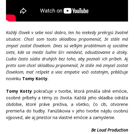
Každý človek v sebe nosí dobro, len ho niekedy prekryjú životné
situácie. Chcel som touto skladbou pripomenúť, že stále má
zmysel zostať človekom. Dnes sú veľkým problémom aj sociálne
siete, kde sa medzi ľuďmi šíri nenávisť, odsudzovanie a útoky.
Ľudia často súdia druhých bez toho, aby poznali ich príbeh. Aj
preto som chcel skladbou pripomenúť, že stále má zmysel zostať
človekom, mať rešpekt a viac empatie voči ostatným
, približuje
novinku
Tomy Kotty
.
Tomy Kotty
pokračuje v tvorbe, ktorá prináša silné emócie,
osobné príbehy a témy zo života. Každá jeho skladba odráža
obdobie, ktoré práve prežíva, a všetko, čo cíti, otvorene
premieňa do hudby. Fanúšikovia v jeho tvorbe nájdu osobnú
výpoveď, ale aj priestor na vlastné emócie a zamyslenie.
Be Loud Production