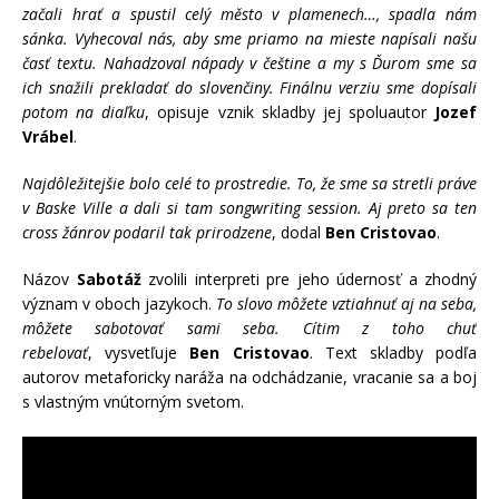
začali hrať a spustil
celý město v plamenech…,
spadla nám
sánka. Vyhecoval nás, aby sme priamo na mieste napísali našu
časť textu. Nahadzoval nápady v češtine a my s Ďurom sme sa
ich snažili prekladať do slovenčiny. Finálnu verziu sme dopísali
potom na diaľku
, opisuje vznik skladby jej spoluautor
Jozef
Vrábel
.
Najdôležitejšie bolo celé to prostredie. To, že sme sa stretli práve
v Baske Ville a dali si tam songwriting session. Aj preto sa ten
cross žánrov podaril tak prirodzene
, dodal
Ben Cristovao
.
Názov
Sabotáž
zvolili interpreti pre jeho údernosť a zhodný
význam v oboch jazykoch.
To slovo môžete vztiahnuť aj na seba,
môžete sabotovať sami seba. Cítim z toho chuť
rebelovať
, vysvetľuje
Ben Cristovao
. Text skladby podľa
autorov metaforicky naráža na odchádzanie, vracanie sa a boj
s vlastným vnútorným svetom.