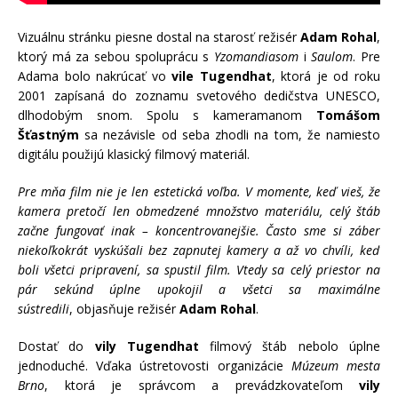
Vizuálnu stránku piesne dostal na starosť režisér
Adam Rohal
,
ktorý má za sebou spoluprácu s
Yzomandiasom
i
Saulom
. Pre
Adama bolo nakrúcať vo
vile Tugendhat
, ktorá je od roku
2001 zapísaná do zoznamu svetového dedičstva UNESCO,
dlhodobým snom. Spolu s kameramanom
Tomášom
Šťastným
sa nezávisle od seba zhodli na tom, že namiesto
digitálu použijú klasický filmový materiál.
Pre mňa film nie je len estetická voľba. V momente, keď vieš, že
kamera pretočí len obmedzené množstvo materiálu, celý štáb
začne fungovať inak – koncentrovanejšie. Často sme si záber
niekoľkokrát vyskúšali bez zapnutej kamery a až vo chvíli, keď
boli všetci pripravení, sa spustil film. Vtedy sa celý priestor na
pár sekúnd úplne upokojil a všetci sa maximálne
sústredili
, objasňuje režisér
Adam Rohal
.
Dostať do
vily Tugendhat
filmový štáb nebolo úplne
jednoduché. Vďaka ústretovosti organizácie
Múzeum mesta
Brno
, ktorá je správcom a prevádzkovateľom
vily