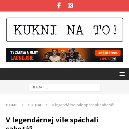
HOME
HUDBA
V legendárnej vile spáchali sabotáž
V legendárnej vile spáchali
sabotáž