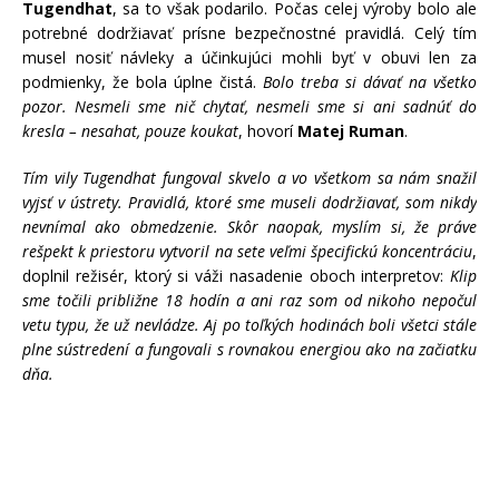
Tugendhat
, sa to však podarilo. Počas celej výroby bolo ale
potrebné dodržiavať prísne bezpečnostné pravidlá. Celý tím
musel nosiť návleky a účinkujúci mohli byť v obuvi len za
podmienky, že bola úplne čistá.
Bolo treba si dávať na všetko
pozor. Nesmeli sme nič chytať, nesmeli sme si ani sadnúť do
kresla –
nesahat, pouze koukat
, hovorí
Matej Ruman
.
Tím vily Tugendhat fungoval skvelo a vo všetkom sa nám snažil
vyjsť v ústrety. Pravidlá, ktoré sme museli dodržiavať, som nikdy
nevnímal ako obmedzenie. Skôr naopak, myslím si, že práve
rešpekt k priestoru vytvoril na sete veľmi špecifickú koncentráciu
,
doplnil režisér, ktorý si váži nasadenie oboch interpretov:
Klip
sme točili približne 18 hodín a ani raz som od nikoho nepočul
vetu typu, že už nevládze. Aj po toľkých hodinách boli všetci stále
plne sústredení a fungovali s rovnakou energiou ako na začiatku
dňa.