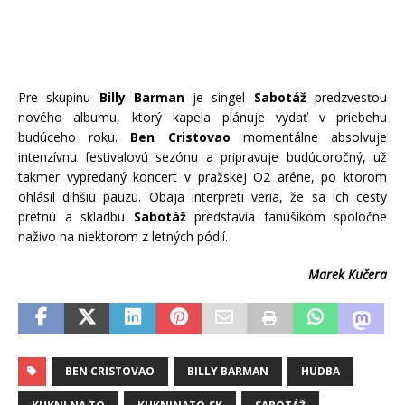
Pre skupinu
Billy Barman
je singel
Sabotáž
predzvesťou
nového albumu, ktorý kapela plánuje vydať v priebehu
budúceho roku.
Ben Cristovao
momentálne absolvuje
intenzívnu festivalovú sezónu a pripravuje budúcoročný, už
takmer vypredaný koncert v pražskej O2 aréne, po ktorom
ohlásil dlhšiu pauzu. Obaja interpreti veria, že sa ich cesty
pretnú a skladbu
Sabotáž
predstavia fanúšikom spoločne
naživo na niektorom z letných pódií.
Marek Kučera
BEN CRISTOVAO
BILLY BARMAN
HUDBA