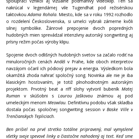
spolupráci vznikol aj vizuálne podmanivý videoklip. Ten sa
nakrúcal v legendárnej vile Tugendhat pod režisérskou
taktovkou
Adama Rohala
. Miesto, kde sa v roku 1992 rozhodlo
o rozdelení Československa, si umelci vybrali zámerne kvôli
silnej symbolike. Žánrové prepojenie dvoch popredných
hudobných mien sprevádzal intenzívny autorský songwriting aj
prísny režim počas výroby klipu.
Spojenie dvoch odlišných hudobných svetov sa začalo rodiť na
minuloročných cenách Anděl v Prahe, kde oboch interpretov
navzájom očaril ich pódiový prejav a energia. Výsledkom bola
okamžitá zhoda nahrať spoločný song. Novinka ale nie je iba
klasickým hosťovaním, je totiž plnohodnotným autorským
projektom. Prvotný beat a riff slohy vytvoril bubeník
Matej
Ruman
v skúšobni s
Laurou Jaškovou
známou aj pod
umeleckým menom
Meowlau
. Definitívnu podobu však skladba
dostala počas spoločnej songwriting session
v Baske Ville v
Trenčianskych Tepliciach
.
Ben prišiel na prvé stretko totálne pripravený, mal vymyslené
všetky svoje spevové linky a čiastočne nahodený aj text. Keď sme