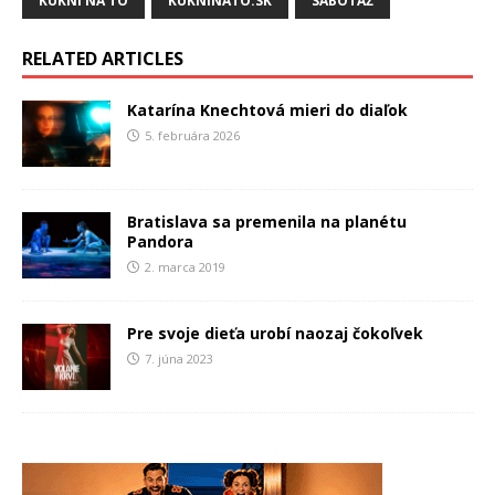
KUKNI NA TO
KUKNINATO.SK
SABOTÁŽ
RELATED ARTICLES
Katarína Knechtová mieri do diaľok
5. februára 2026
Bratislava sa premenila na planétu
Pandora
2. marca 2019
Pre svoje dieťa urobí naozaj čokoľvek
7. júna 2023