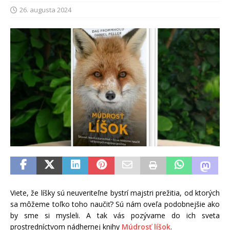
26. augusta 2024
Viete, že líšky sú neuveriteľne bystrí majstri prežitia, od ktorých
sa môžeme toľko toho naučiť? Sú nám oveľa podobnejšie ako
by sme si mysleli. A tak vás pozývame do ich sveta
prostredníctvom nádhernej knihy
Múdrosť líšok
.