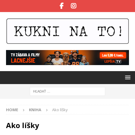
HOME
KNIHA
Ako líšky
Ako líšky