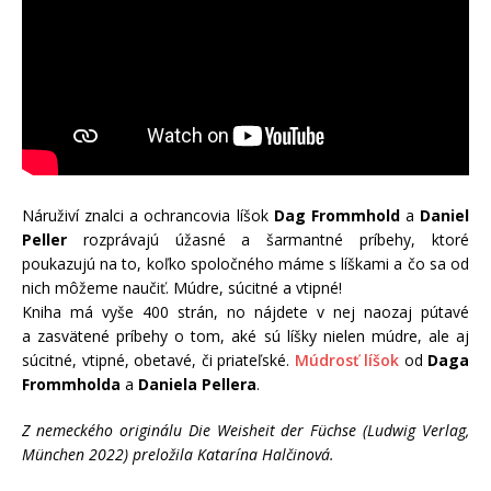
Náruživí znalci a ochrancovia líšok
Dag Frommhold
a
Daniel
Peller
rozprávajú úžasné a šarmantné príbehy, ktoré
poukazujú na to, koľko spoločného máme s líškami a čo sa od
nich môžeme naučiť. Múdre, súcitné a vtipné!
Kniha má vyše 400 strán, no nájdete v nej naozaj pútavé
a zasvätené príbehy o tom, aké sú líšky nielen múdre, ale aj
súcitné, vtipné, obetavé, či priateľské.
Múdrosť líšok
od
Daga
Frommholda
a
Daniela Pellera
.
Z nemeckého originálu Die Weisheit der Füchse (Ludwig Verlag,
München 2022) preložila Katarína Halčinová.