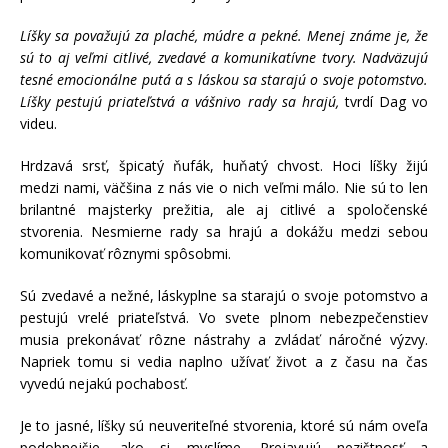
Líšky sa považujú za plaché, múdre a pekné. Menej známe je, že
sú to aj veľmi citlivé, zvedavé a komunikatívne tvory. Nadväzujú
tesné emocionálne putá a s láskou sa starajú o svoje potomstvo.
Líšky pestujú priateľstvá a vášnivo rady sa hrajú,
tvrdí Dag vo
videu.
Hrdzavá srsť, špicatý ňufák, huňatý chvost. Hoci líšky žijú
medzi nami, väčšina z nás vie o nich veľmi málo. Nie sú to len
brilantné majsterky prežitia, ale aj citlivé a spoločenské
stvorenia. Nesmierne rady sa hrajú a dokážu medzi sebou
komunikovať rôznymi spôsobmi.
Sú zvedavé a nežné, láskyplne sa starajú o svoje potomstvo a
pestujú vrelé priateľstvá. Vo svete plnom nebezpečenstiev
musia prekonávať rôzne nástrahy a zvládať náročné výzvy.
Napriek tomu si vedia naplno užívať život a z času na čas
vyvedú nejakú pochabosť.
Je to jasné, líšky sú neuveriteľné stvorenia, ktoré sú nám oveľa
podobnejšie, ako si myslíme. Prejavujú nezištnosť a