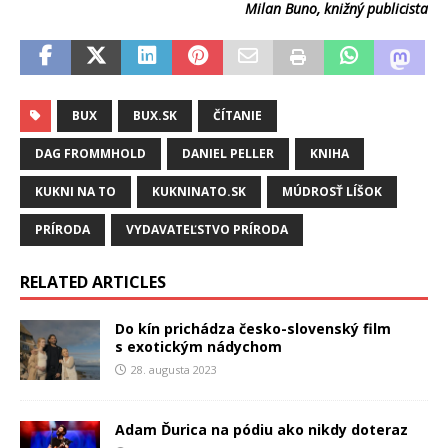
Milan Buno, knižný publicista
BUX
BUX.SK
ČÍTANIE
DAG FROMMHOLD
DANIEL PELLER
KNIHA
KUKNI NA TO
KUKNINATO.SK
MÚDROSŤ LÍŠOK
PRÍRODA
VYDAVATEĽSTVO PRÍRODA
RELATED ARTICLES
Do kín prichádza česko-slovenský film
s exotickým nádychom
28. augusta 2023
Adam Ďurica na pódiu ako nikdy doteraz