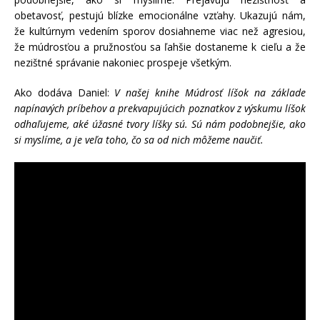
obetavosť, pestujú blízke emocionálne vzťahy. Ukazujú nám,
že kultúrnym vedením sporov dosiahneme viac než agresiou,
že múdrosťou a pružnosťou sa ľahšie dostaneme k cieľu a že
nezištné správanie nakoniec prospeje všetkým.
Ako dodáva Daniel:
V našej knihe Múdrosť líšok na základe
napínavých príbehov a prekvapujúcich poznatkov z výskumu líšok
odhaľujeme, aké úžasné tvory líšky sú. Sú nám podobnejšie, ako
si myslíme, a je veľa toho, čo sa od nich môžeme naučiť.