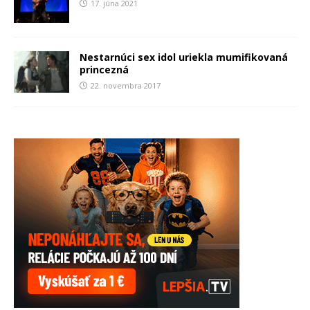
17. júna 2021
Nestarnúci sex idol uriekla mumifikovaná
princezná
22. novembra 2017