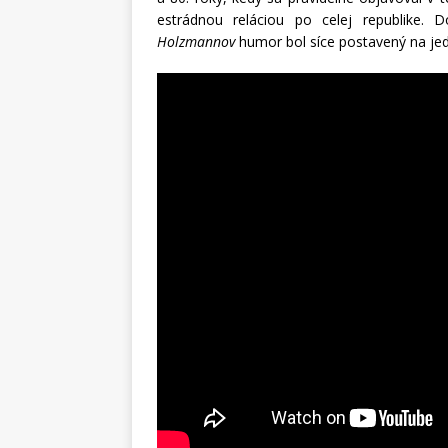
estrádnou reláciou po celej republike
Holzmannov
humor bol síce postavený na jed