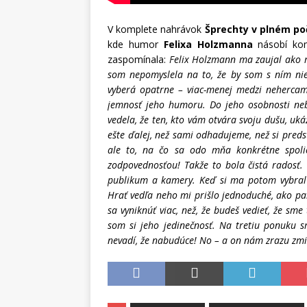
V komplete nahrávok
Šprechty v plném po
kde humor
Felixa Holzmanna
násobí ko
zaspomínala:
Felix Holzmann ma zaujal ako m
som nepomyslela na to, že by som s ním nie
vyberá opatrne – viac-menej medzi nehercami
jemnosť jeho humoru. Do jeho osobnosti neb
vedela, že ten, kto vám otvára svoju dušu, uká
ešte ďalej, než sami odhadujeme, než si preds
ale to, na čo sa odo mňa konkrétne spoli
zodpovednosťou! Takže to bola čistá radosť. 
publikum a kamery. Keď si ma potom vybral d
Hrať vedľa neho mi prišlo jednoduché, ako pa
sa vyniknúť viac, než, že budeš vedieť, že sm
som si jeho jedinečnosť. Na tretiu ponuku s
nevadí, že nabudúce! No – a on nám zrazu zmi