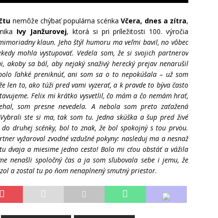
čtu
nemôže chýbať populárna scénka
Včera, dnes a zítra
,
mika
Ivy Janžurovej
, ktorá si pri príležitosti 100. výročia
imoriadny klaun. Jeho štýl humoru ma veľmi bavil, no vôbec
kedy mohla vystupovať. Vedela som, že si svojich partnerov
, akoby sa bál, aby nejaký snaživý herecký prejav nenarušil
olo ľahké preniknúť, ani som sa o to nepokúšala – už som
že len to, ako túži pred vami vyzerať, a k pravde to býva často
tavujeme. Felix mi krátko vysvetlil, čo mám a čo nemám hrať,
ehal, som presne nevedela. A nebola som preto zaťažená
Vybrali ste si ma, tak som tu. Jedna skúška a šup pred živé
o druhej scénky, bol to znak, že bol spokojný s tou prvou.
rtner vyžaroval zvodné vzdušné pokyny: nasleduj ma a nesnaž
e tu dvaja a miesime jedno cesto! Bolo mi cťou obstáť a vážila
me nenašli spoločný čas a ja som sľubovala sebe i jemu, že
zol a zostal tu po ňom nenaplnený smutný priestor.