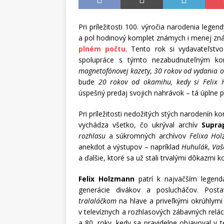
Pri príležitosti 100. výročia narodenia lege
a pol hodinový komplet známych i menej z
plném počtu
. Tento rok si vydavateľstv
spolupráce s týmto nezabudnuteľným k
magnetofónovej kazety
,
30 rokov od vydania 
bude
20 rokov od okamihu, kedy si Felix 
úspešný predaj svojich nahrávok – tá úplne pr
Pri príležitosti nedožitých stých narodenín 
vychádza všetko, čo ukrýval archív
Supra
rozhlasu
a súkromných archívov
Felixa Ho
anekdot a výstupov – napríklad
Huhulák
,
Vaš
a ďalšie, ktoré sa už stali trvalými dôkazmi
Felix Holzmann
patrí k najväčším legend
generácie divákov a poslucháčov. Pos
tralaláčkom
na hlave a priveľkými okrúhlymi
v televíznych a rozhlasových zábavných relá
a 80. roky, kedy sa pravidelne objavoval v t