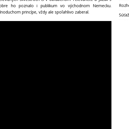
Rozh
. Dobre ho poznalo i publikum vo východnom Nemecku.
noduchom princípe, vždy ale spoľahlivo zaberal.
Súťa