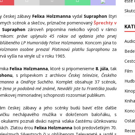
ešte 
Skuto
ndy českej zábavy
Felixa Holzmanna
vydal
Supraphon
štyri
námych scénok a skečov, príznačne pomenovaný
Šprechty v
KAT
o
Supraphon
zároveň pripomína niekoľko výročí v rámci
omikom:
práve uplynulo 45 rokov od vydania jeho prvej
Audi
obľúbeného LP Humoriády Felixe Holzmanna
. Koncom júna to
Holzmann osobne prevzal Platinovú platňu Supraphonu
za
Bede
vá vyšla na vinyle už v roku 1965.
Cest
komika
Felixa Holzmanna
, ktoré si pripomenieme
8. júla
, tak
Film
phonu
, s príspevkom z archívov
Českej televízie
,
Českého
Hudb
lzmanna
a
Ondřeje Suchého
. Komplet obsahuje 37 scénok,
e žena je podobná mé známé
,
Neviděli jste tu Františka Joudu
Kino
 komikovej mimoriadnej schopnosti rozosmiať publikum.
Knih
ám českej zábavy a jeho scénky budú baviť ešte ďalšie
Konc
tavičku nechápavého mužíka v dokrčenom baloňáku, s
Osta
 okuliarmi poznali diváci najmä vďaka častému účinkovaniu
ciách. Zlatou érou
Felixa Holzmanna
boli predovšetkým 70.
Rece
elevíznych Silvestroch či v obľúbenom Televarieté a jazdil s