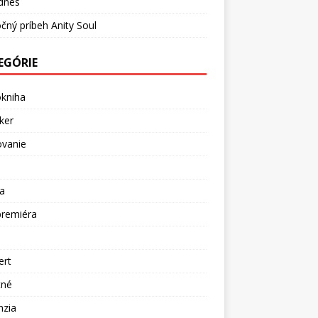
dnes
čný príbeh Anity Soul
EGÓRIE
okniha
ker
ovanie
a
premiéra
a
ert
tné
nzia