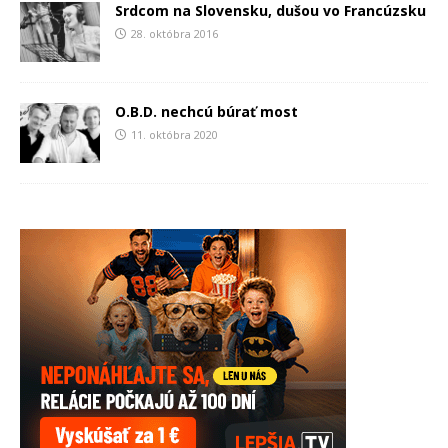
Srdcom na Slovensku, dušou vo Francúzsku
28. októbra 2016
O.B.D. nechcú búrať most
11. októbra 2020