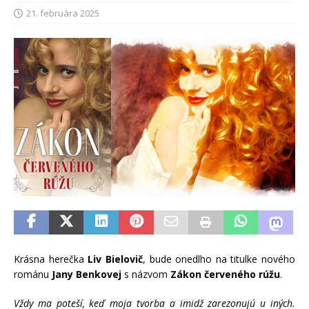
21. februára 2025
Krásna herečka
Liv Bielovič
, bude onedlho na titulke nového
románu
Jany Benkovej
s názvom
Zákon červeného rúžu
.
Vždy ma poteší, keď moja tvorba a imidž zarezonujú u iných.