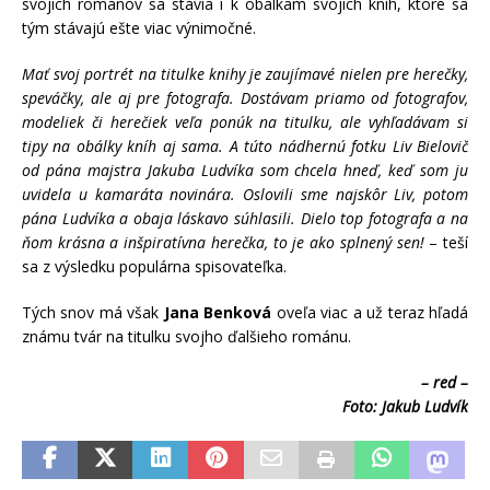
svojich románov sa stavia i k obálkam svojich kníh, ktoré sa
tým stávajú ešte viac výnimočné.
Mať svoj portrét na titulke knihy je zaujímavé nielen pre herečky,
speváčky, ale aj pre fotografa. Dostávam priamo od fotografov,
modeliek či herečiek veľa ponúk na titulku, ale vyhľadávam si
tipy na obálky kníh aj sama. A túto nádhernú fotku Liv Bielovič
od pána majstra Jakuba Ludvíka som chcela hneď, keď som ju
uvidela u kamaráta novinára. Oslovili sme najskôr Liv, potom
pána Ludvíka a obaja láskavo súhlasili. Dielo top fotografa a na
ňom krásna a inšpiratívna herečka, to je ako splnený sen!
– teší
sa z výsledku populárna spisovateľka.
Tých snov má však
Jana Benková
oveľa viac a už teraz hľadá
známu tvár na titulku svojho ďalšieho románu.
– red –
Foto: Jakub Ludvík