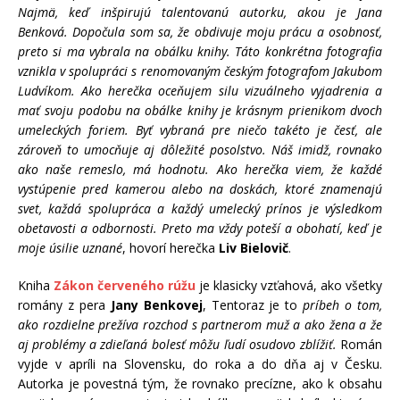
Najmä, keď inšpirujú talentovanú autorku, akou je Jana
Benková. Dopočula som sa, že obdivuje moju prácu a osobnosť,
preto si ma vybrala na obálku knihy. Táto konkrétna fotografia
vznikla v spolupráci s renomovaným českým fotografom Jakubom
Ludvíkom. Ako herečka oceňujem silu vizuálneho vyjadrenia a
mať svoju podobu na obálke knihy je krásnym prienikom dvoch
umeleckých foriem. Byť vybraná pre niečo takéto je česť, ale
zároveň to umocňuje aj dôležité posolstvo. Náš imidž, rovnako
ako naše remeslo, má hodnotu. Ako herečka viem, že každé
vystúpenie pred kamerou alebo na doskách, ktoré znamenajú
svet, každá spolupráca a každý umelecký prínos je výsledkom
obetavosti a odbornosti. Preto ma vždy poteší a obohatí, keď je
moje úsilie uznané
, hovorí herečka
Liv Bielovič
.
Kniha
Zákon červeného rúžu
je klasicky vzťahová, ako všetky
romány z pera
Jany Benkovej
, Tentoraz je to
príbeh o tom,
ako rozdielne prežíva rozchod s partnerom muž a ako žena a že
aj problémy a zdieľaná bolesť môžu ľudí osudovo zblížiť.
Román
vyjde v apríli na Slovensku, do roka a do dňa aj v Česku.
Autorka je povestná tým, že rovnako precízne, ako k obsahu