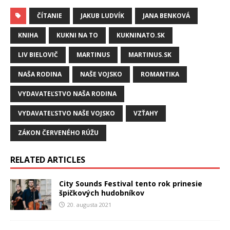
ČÍTANIE
JAKUB LUDVÍK
JANA BENKOVÁ
KNIHA
KUKNI NA TO
KUKNINATO.SK
LIV BIELOVIČ
MARTINUS
MARTINUS.SK
NAŠA RODINA
NAŠE VOJSKO
ROMANTIKA
VYDAVATEĽSTVO NAŠA RODINA
VYDAVATEĽSTVO NAŠE VOJSKO
VZŤAHY
ZÁKON ČERVENÉHO RÚŽU
RELATED ARTICLES
City Sounds Festival tento rok prinesie
špičkových hudobníkov
20. augusta 2021